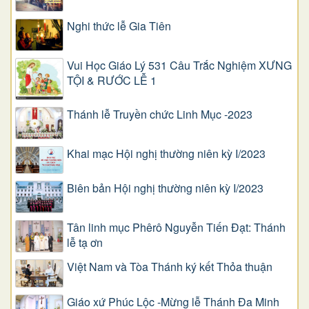
Nghi thức lễ Gia Tiên
Vui Học Giáo Lý 531 Câu Trắc Nghiệm XƯNG
TỘI & RƯỚC LỄ 1
Thánh lễ Truyền chức Linh Mục -2023
Khai mạc Hội nghị thường niên kỳ I/2023
Biên bản Hội nghị thường niên kỳ I/2023
Tân linh mục Phêrô Nguyễn Tiến Đạt: Thánh
lễ tạ ơn
Việt Nam và Tòa Thánh ký kết Thỏa thuận
Giáo xứ Phúc Lộc -Mừng lễ Thánh Đa Minh