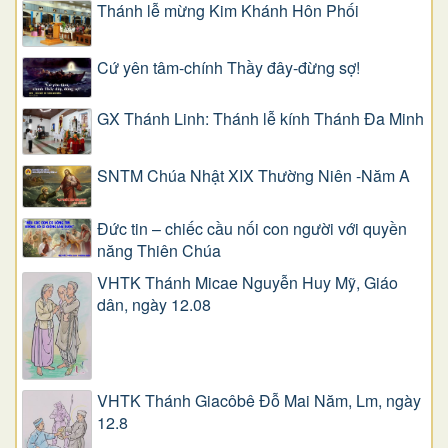
Thánh lễ mừng Kim Khánh Hôn Phối
Cứ yên tâm-chính Thầy đây-đừng sợ!
GX Thánh Linh: Thánh lễ kính Thánh Đa Minh
SNTM Chúa Nhật XIX Thường Niên -Năm A
Đức tin – chiếc cầu nối con người với quyền
năng Thiên Chúa
VHTK Thánh Micae Nguyễn Huy Mỹ, Giáo
dân, ngày 12.08
VHTK Thánh Giacôbê Ðỗ Mai Năm, Lm, ngày
12.8