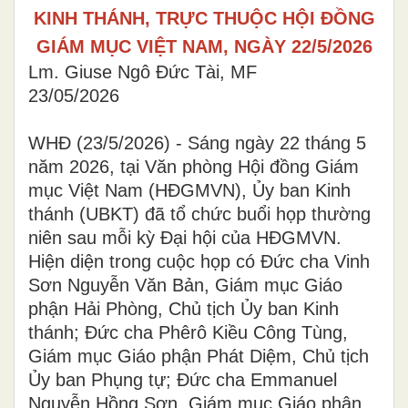
KINH THÁNH, TRỰC THUỘC HỘI ĐỒNG
GIÁM MỤC VIỆT NAM, NGÀY 22/5/2026
Lm. Giuse Ngô Đức Tài, MF
23/05/2026
WHĐ (23/5/2026) - Sáng ngày 22 tháng 5
năm 2026, tại Văn phòng Hội đồng Giám
mục Việt Nam (HĐGMVN), Ủy ban Kinh
thánh (UBKT) đã tổ chức buổi họp thường
niên sau mỗi kỳ Đại hội của HĐGMVN.
Hiện diện trong cuộc họp có Đức cha Vinh
Sơn Nguyễn Văn Bản, Giám mục Giáo
phận Hải Phòng, Chủ tịch Ủy ban Kinh
thánh; Đức cha Phêrô Kiều Công Tùng,
Giám mục Giáo phận Phát Diệm, Chủ tịch
Ủy ban Phụng tự; Đức cha Emmanuel
Nguyễn Hồng Sơn, Giám mục Giáo phận