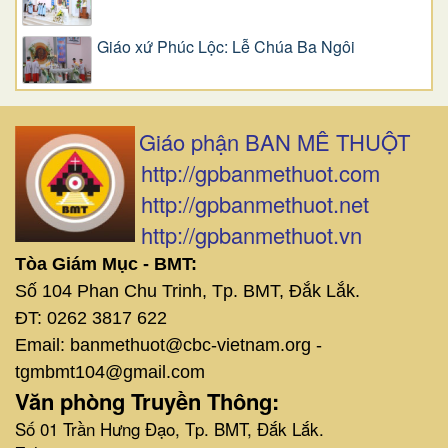
Giáo xứ Phúc Lộc: Lễ Chúa Ba Ngôi
Giáo phận BAN MÊ THUỘT
http://gpbanmethuot.com
http://gpbanmethuot.net
http://gpbanmethuot.vn
Tòa Giám Mục - BMT:
Số 104 Phan Chu Trinh, Tp. BMT, Đắk Lắk.
ĐT: 0262 3817 622
Email: banmethuot@cbc-vietnam.org -
tgmbmt104@gmail.com
Văn phòng Truyền Thông:
Số 01 Trần Hưng Đạo, Tp. BMT, Đắk Lắk.