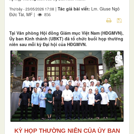
|
Tác giả bài viết:
Lm. Giuse Ngô
Thứ bảy - 23/05/2026 17:08
Đức Tài, MF |
856
Tại Văn phòng Hội đồng Giám mục Việt Nam (HĐGMVN),
Ủy ban Kinh thánh (UBKT) đã tổ chức buổi họp thường
niên sau mỗi kỳ Đại hội của HĐGMVN.
KỲ HỌP THƯỜNG NIÊN CỦA ỦY BAN