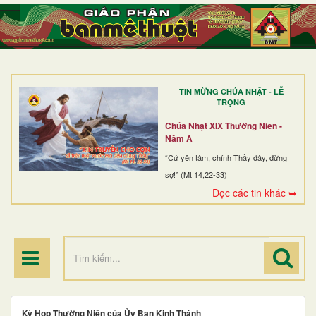
TRANG NHẤT
GIỚI THIỆU
GIÁO XỨ
TIN MỪNG CHÚA NHẬT - LỄ
DÒNG TU
TRỌNG
BAN MỤC VỤ
Chúa Nhật XIX Thường Niên -
Năm A
ĐOÀN THỂ CG
“Cứ yên tâm, chính Thầy đây, đừng
sợ!” (Mt 14,22-33)
LINH MỤC
Đọc các tin khác ➥
ĐIỂM HÀNH HƯƠNG
Kỳ Họp Thường Niên của Ủy Ban Kinh Thánh