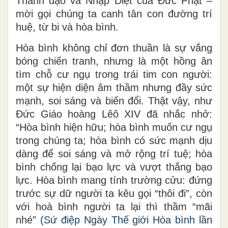
Thành đạo và Nhập Diệt của Đức Phật –
mời gọi chúng ta canh tân con đường trí
huệ, từ bi và hòa bình.
Hòa bình không chỉ đơn thuần là sự vắng
bóng chiến tranh, nhưng là một hồng ân
tìm chỗ cư ngụ trong trái tim con người:
một sự hiện diện âm thầm nhưng đầy sức
mạnh, soi sáng và biến đổi. Thật vậy, như
Đức Giáo hoàng Lêô XIV đã nhắc nhở:
“Hòa bình hiện hữu; hòa bình muốn cư ngụ
trong chúng ta; hòa bình có sức mạnh dịu
dàng để soi sáng và mở rộng trí tuệ; hòa
bình chống lại bạo lực và vượt thắng bạo
lực. Hòa bình mang tính trường cửu: đứng
trước sự dữ người ta kêu gọi “thôi đi”, còn
với hoà bình người ta lại thì thầm “mãi
nhé”
(Sứ điệp Ngày Thế giới Hòa bình lần