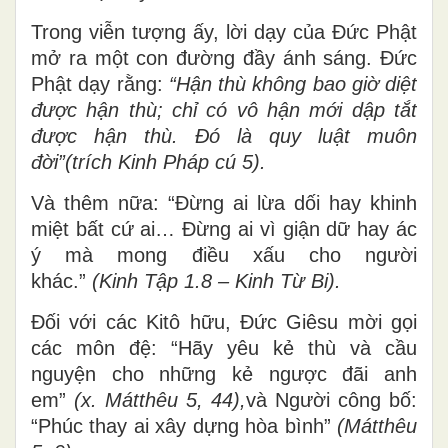
Trong viễn tượng ấy, lời dạy của Đức Phật
mở ra một con đường đầy ánh sáng. Đức
Phật dạy rằng:
“Hận thù không bao giờ diệt
được hận thù; chỉ có vô hận mới dập tắt
được hận thù. Đó là quy luật muôn
đời”(trích Kinh Pháp cú 5).
Và thêm nữa: “Đừng ai lừa dối hay khinh
miệt bất cứ ai… Đừng ai vì giận dữ hay ác
ý mà mong điều xấu cho người
khác.”
(Kinh Tập 1.8 – Kinh Từ Bi).
Đối với các Kitô hữu, Đức Giêsu mời gọi
các môn đệ: “Hãy yêu kẻ thù và cầu
nguyện cho những kẻ ngược đãi anh
em”
(x. Mátthêu 5, 44),
và Người công bố:
“Phúc thay ai xây dựng hòa bình”
(Mátthêu