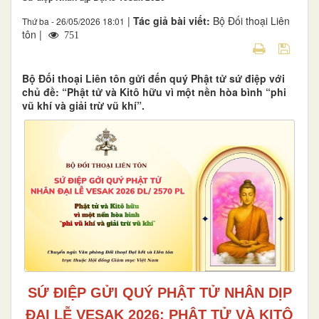
|
Tác giả bài viết:
Bộ Đối thoại Liên
Thứ ba - 26/05/2026 18:01
tôn |
751
Bộ Đối thoại Liên tôn gửi đến quý Phật tử sứ điệp với
chủ đề: “Phật tử và Kitô hữu vì một nền hòa bình “phi
vũ khí và giải trừ vũ khí”.
SỨ ĐIỆP GỬI QUÝ PHẬT TỬ NHÂN DỊP
ĐẠI LỄ VESAK 2026: PHẬT TỬ VÀ KITÔ