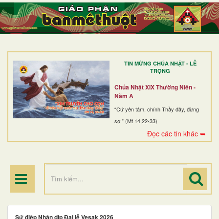
TRANG NHẤT
GIỚI THIỆU
GIÁO XỨ
TIN MỪNG CHÚA NHẬT - LỄ
DÒNG TU
TRỌNG
BAN MỤC VỤ
Chúa Nhật XIX Thường Niên -
Năm A
ĐOÀN THỂ CG
“Cứ yên tâm, chính Thầy đây, đừng
sợ!” (Mt 14,22-33)
LINH MỤC
Đọc các tin khác ➥
ĐIỂM HÀNH HƯƠNG
Sứ điệp Nhân dịp Đại lễ Vesak 2026