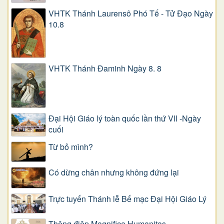
VHTK Thánh Laurensô Phó Tế - Tử Đạo Ngày
10.8
VHTK Thánh Đaminh Ngày 8. 8
Đại Hội Giáo lý toàn quốc lần thứ VII -Ngày
cuối
Từ bỏ mình?
Có dừng chân nhưng không đứng lại
Trực tuyến Thánh lễ Bế mạc Đại Hội Giáo Lý
Thông điệp Magnifica Humanitas