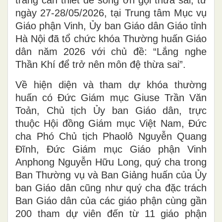
trang cần thiết để sống ơn gọi thừa sai, từ
ngày 27-28/05/2026, tại Trung tâm Mục vụ
Giáo phận Vinh, Ủy ban Giáo dân Giáo tỉnh
Hà Nội đã tổ chức khóa Thường huấn Giáo
dân năm 2026 với chủ đề: “Lắng nghe
Thần Khí để trở nên môn đệ thừa sai”.
Về hiện diện và tham dự khóa thường
huấn có Đức Giám mục Giuse Trần Văn
Toản, Chủ tịch Ủy ban Giáo dân, trực
thuộc Hội đồng Giám mục Việt Nam, Đức
cha Phó Chủ tịch Phaolô Nguyễn Quang
Đĩnh, Đức Giám mục Giáo phận Vinh
Anphong Nguyễn Hữu Long, quý cha trong
Ban Thường vụ và Ban Giảng huấn của Ủy
ban Giáo dân cũng như quý cha đặc trách
Ban Giáo dân của các giáo phận cùng gần
200 tham dự viên đến từ 11 giáo phận