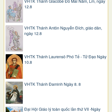
VHTK Thánh Giacôbê Ðỗ Mai Năm, Lm, ngày
12.8
VHTK Thánh Antôn Nguyễn Ðích, giáo dân,
ngày 12.8
VHTK Thánh Laurensô Phó Tế - Tử Đạo Ngày
10.8
VHTK Thánh Đaminh Ngày 8. 8
Đại Hội Giáo lý toàn quốc lần thứ VII -Ngày