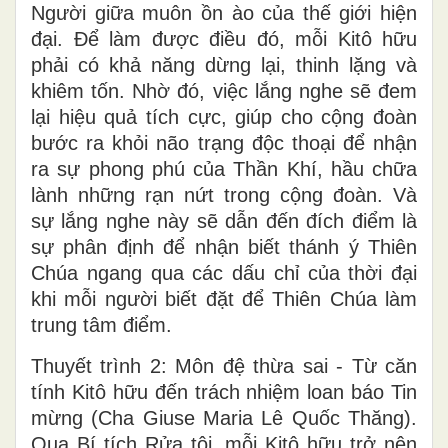
Người giữa muôn ồn ào của thế giới hiện
đại. Để làm được điều đó, mỗi Kitô hữu
phải có khả năng dừng lại, thinh lặng và
khiêm tốn. Nhờ đó, việc lắng nghe sẽ đem
lại hiệu quả tích cực, giúp cho cộng đoàn
bước ra khỏi não trạng độc thoại để nhận
ra sự phong phú của Thần Khí, hầu chữa
lành những rạn nứt trong cộng đoàn. Và
sự lắng nghe này sẽ dẫn đến đích điểm là
sự phân định để nhận biết thánh ý Thiên
Chúa ngang qua các dấu chỉ của thời đại
khi mỗi người biết đặt để Thiên Chúa làm
trung tâm điểm.
Thuyết trình 2: Môn đệ thừa sai - Từ căn
tính Kitô hữu đến trách nhiệm loan báo Tin
mừng (Cha Giuse Maria Lê Quốc Thăng).
Qua Bí tích Rửa tội, mỗi Kitô hữu trở nên