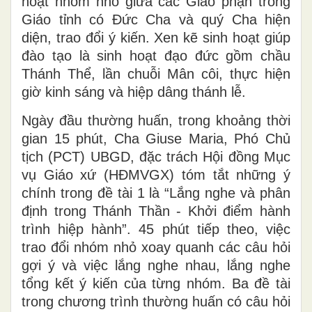
hoạt nhóm nhỏ giữa các Giáo phận trong
Giáo tỉnh có Đức Cha và quý Cha hiện
diện, trao đổi ý kiến. Xen kẽ sinh hoạt giúp
đào tạo là sinh hoạt đạo đức gồm chầu
Thánh Thể, lần chuỗi Mân côi, thực hiện
giờ kinh sáng và hiệp dâng thánh lễ.
Ngày đầu thường huấn, trong khoảng thời
gian 15 phút, Cha Giuse Maria, Phó Chủ
tịch (PCT) UBGD, đặc trách Hội đồng Mục
vụ Giáo xứ (HĐMVGX) tóm tắt những ý
chính trong đề tài 1 là “Lắng nghe và phân
định trong Thánh Thần - Khởi điểm hành
trình hiệp hành”. 45 phút tiếp theo, việc
trao đổi nhóm nhỏ xoay quanh các câu hỏi
gợi ý và việc lắng nghe nhau, lắng nghe
tổng kết ý kiến của từng nhóm. Ba đề tài
trong chương trình thường huấn có câu hỏi