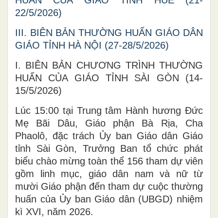
HUẤN CỦA GIÁO TỈNH HUẾ (21-
22/5/2026)
III. BIÊN BẢN THƯỜNG HUẤN GIÁO DÂN
GIÁO TỈNH HÀ NỘI (27-28/5/2026)
I. BIÊN BẢN CHƯƠNG TRÌNH THƯỜNG
HUẤN CỦA GIÁO TỈNH SÀI GÒN (14-
15/5/2026)
Lúc 15:00 tại Trung tâm Hành hương Đức
Mẹ Bãi Dâu, Giáo phận Bà Rịa, Cha
Phaolô, đặc trách Ủy ban Giáo dân Giáo
tỉnh Sài Gòn, Trưởng Ban tổ chức phát
biểu chào mừng toàn thể 156 tham dự viên
gồm linh mục, giáo dân nam và nữ từ
mười Giáo phận đến tham dự cuộc thường
huấn của Ủy ban Giáo dân (UBGD) nhiệm
kì XVI, năm 2026.