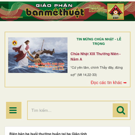
TRANG NHẤT
GIỚI THIỆU
GIÁO XỨ
TIN MỪNG CHÚA NHẬT - LỄ
DÒNG TU
TRỌNG
BAN MỤC VỤ
Chúa Nhật XIX Thường Niên -
Năm A
ĐOÀN THỂ CG
“Cứ yên tâm, chính Thầy đây, đừng
sợ!” (Mt 14,22-33)
LINH MỤC
Đọc các tin khác ➥
ĐIỂM HÀNH HƯƠNG
Biên bản ba buổi thường huấn tại ba Giáo tỉnh