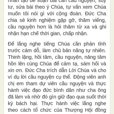
nhân tạo để soạn bài cần cầu nguyện, suy
tư, sửa bài theo ý Chúa, tự vấn xem Chúa
muốn tôi nói gì với cộng đoàn. Đức Cha
chia sẻ kinh nghiệm gặp gỡ, thăm viếng,
cầu nguyện hơn là hỏi thăm từ xa và ghi
nhận hạn chế thời gian, chấp nhận.
Để lắng nghe tiếng Chúa cần phản tỉnh
trước cám dỗ, làm chủ bản năng tự nhiên.
Thinh lặng, hồi tâm, cầu nguyện, nâng tâm
hồn lên cùng Chúa để cảm tạ, sám hối và
xin ơn. Đức Cha trích dẫn Lời Chúa và cho
ví dụ lời cầu nguyện cụ thể. Động viên anh
chị em tham dự viên cầu nguyện và thực
hành việc đạo đức bình dân như cha ông
đã làm và nhờ đó gìn giữ đạo qua suốt thời
kỳ bách hại. Thực hành việc lắng nghe
theo cách tổ chức của Thượng Hội đồng