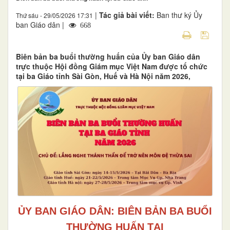
|
Tác giả bài viết:
Ban thư ký Ủy
Thứ sáu - 29/05/2026 17:31
ban Giáo dân |
668
Biên bản ba buổi thường huấn của Ủy ban Giáo dân
trực thuộc Hội đồng Giám mục Việt Nam được tổ chức
tại ba Giáo tỉnh Sài Gòn, Huế và Hà Nội năm 2026,
ỦY BAN GIÁO DÂN: BIÊN BẢN BA BUỔI
THƯỜNG HUẤN TẠI