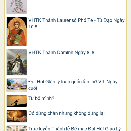
VHTK Thánh Laurensô Phó Tế - Tử Đạo Ngày
10.8
VHTK Thánh Đaminh Ngày 8. 8
Đại Hội Giáo lý toàn quốc lần thứ VII -Ngày
cuối
Từ bỏ mình?
Có dừng chân nhưng không đứng lại
Trực tuyến Thánh lễ Bế mạc Đại Hội Giáo Lý