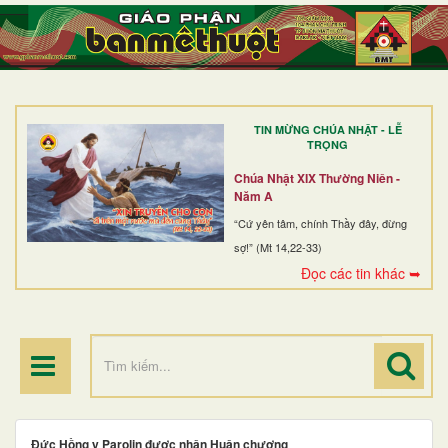
TRANG NHẤT
GIỚI THIỆU
GIÁO XỨ
TIN MỪNG CHÚA NHẬT - LỄ
DÒNG TU
TRỌNG
BAN MỤC VỤ
Chúa Nhật XIX Thường Niên -
Năm A
ĐOÀN THỂ CG
“Cứ yên tâm, chính Thầy đây, đừng
sợ!” (Mt 14,22-33)
LINH MỤC
Đọc các tin khác ➥
ĐIỂM HÀNH HƯƠNG
Đức Hồng y Parolin được nhận Huân chương