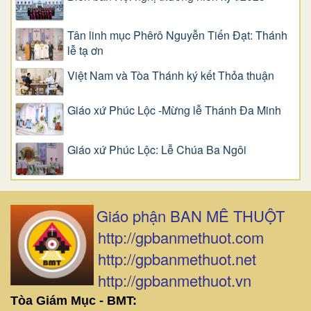
Tân linh mục Phêrô Nguyễn Tiến Đạt: Thánh
lễ tạ ơn
Việt Nam và Tòa Thánh ký kết Thỏa thuận
Giáo xứ Phúc Lộc -Mừng lễ Thánh Đa Minh
Giáo xứ Phúc Lộc: Lễ Chúa Ba Ngôi
Giáo phận BAN MÊ THUỘT
http://gpbanmethuot.com
http://gpbanmethuot.net
http://gpbanmethuot.vn
Tòa Giám Mục - BMT: