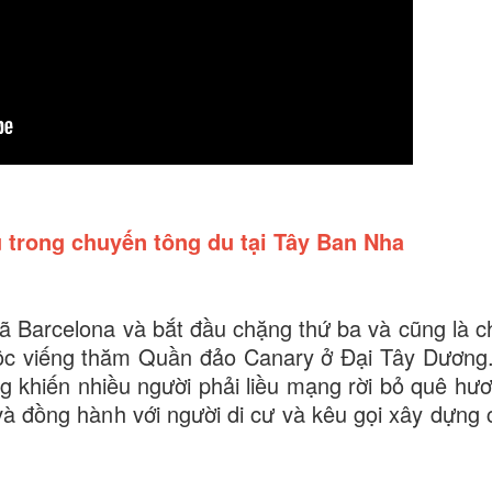
u trong chuyến tông du tại Tây Ban Nha
 Barcelona và bắt đầu chặng thứ ba và cũng là c
ộc viếng thăm Quần đảo Canary ở Đại Tây Dương.
g khiến nhiều người phải liều mạng rời bỏ quê hư
và đồng hành với người di cư và kêu gọi xây dựng 