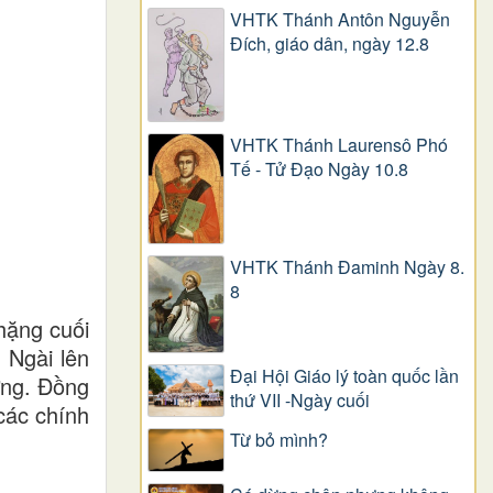
VHTK Thánh Antôn Nguyễn
Ðích, giáo dân, ngày 12.8
VHTK Thánh Laurensô Phó
Tế - Tử Đạo Ngày 10.8
VHTK Thánh Đaminh Ngày 8.
8
hặng cuối
 Ngài lên
Đại Hội Giáo lý toàn quốc lần
ơng. Đồng
thứ VII -Ngày cuối
các chính
Từ bỏ mình?