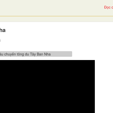
Đọc c
ha
4