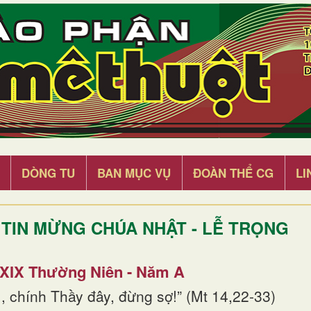
DÒNG TU
BAN MỤC VỤ
ĐOÀN THỂ CG
LI
TIN MỪNG CHÚA NHẬT - LỄ TRỌNG
 XIX Thường Niên - Năm A
, chính Thầy đây, đừng sợ!” (Mt 14,22-33)