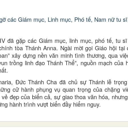
V đã gặp các Giám mục, linh mục, phó tế, tu s
chính tòa Thánh Anna. Ngài mời gọi Giáo hội tại
oan” xây dựng nền văn minh tình thương, qua việ
“vun trồng linh đạo Thánh Thể”, nguồn mạch của h
ất.
naria, Đức Thánh Cha đã chủ sự Thánh lễ trọng
hững cử hành phụng vụ quan trọng của chặng vi
vẻ đẹp của biển cả, sự giao thoa văn hóa, nhưng
ững hành trình vượt biển đầy hiểm nguy.