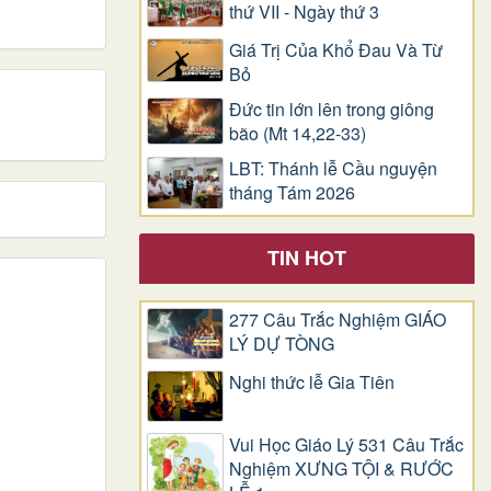
thứ VII - Ngày thứ 3
Giá Trị Của Khổ Ðau Và Từ
Bỏ
Đức tin lớn lên trong giông
bão (Mt 14,22-33)
LBT: Thánh lễ Cầu nguyện
tháng Tám 2026
TIN HOT
277 Câu Trắc Nghiệm GIÁO
LÝ DỰ TÒNG
Nghi thức lễ Gia Tiên
Vui Học Giáo Lý 531 Câu Trắc
Nghiệm XƯNG TỘI & RƯỚC