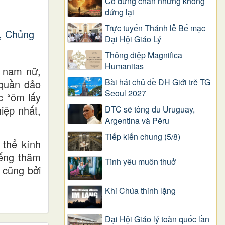
Có dừng chân nhưng không
đứng lại
Trực tuyến Thánh lễ Bế mạc
Đại Hội Giáo Lý
Thông điệp Magnifica
Humanitas
ĩ nam nữ,
Bài hát chủ đề ĐH Giới trẻ TG
 quần đảo
Seoul 2027
c “ôm lấy
iệp nhất,
ĐTC sẽ tông du Uruguay,
Argentina và Pêru
Tiếp kiến chung (5/8)
 thể kính
ếng thăm
Tình yêu muôn thuở
 cũng bởi
Khi Chúa thinh lặng
Đại Hội Giáo lý toàn quốc lần