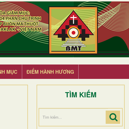
NH MỤC
ĐIỂM HÀNH HƯƠNG
TÌM KIẾM