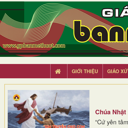
GIỚI THIỆU
GIÁO XỨ
Chúa Nhật
“Cứ yên tâm