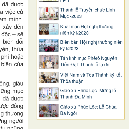
LỄ 1
a đã được
Thánh lễ Truyền chức Linh
a việc cử
Mục -2023
 em mình.
ì xảy đến
Khai mạc Hội nghị thường
niên kỳ I/2023
 độc – sẽ
 biến đổi
Biên bản Hội nghị thường niên
yện, thừa
kỳ I/2023
g phí hoặc
Tân linh mục Phêrô Nguyễn
 biên của
Tiến Đạt: Thánh lễ tạ ơn
Việt Nam và Tòa Thánh ký kết
Thỏa thuận
ộng, giàu
những mục
Giáo xứ Phúc Lộc -Mừng lễ
Thánh Đa Minh
m đã được
được đồng
Giáo xứ Phúc Lộc: Lễ Chúa
ng thương
Ba Ngôi
ững người
 tụ những