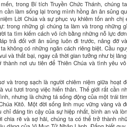
 mến, trong Bí tích Truyền Chức Thánh, chúng t
n cần làm sống lại trong mình hồng ân ân sủng qu
niệm Lời Chúa và sự phục vụ khiêm tốn anh chị
ự: trong những gì chúng ta làm và trong những g
ười ta tìm kiếm cách vô ích bằng những nỗ lực đơn
p trả đối với ân sủng luôn đi trước, nâng đỡ và
g ta không có những ngăn cách riêng biệt. Cầu ngu
ui và thất bại, ngay cả thời gian tưởng như bị lãn
rở thành nơi ưu tiên để Thiên Chúa và tình yêu vô
 sơ và trong sạch là người chiêm niệm giữa hoạt đ
à vui tươi trong việc hiến thân. Thế giới rất cần 
trình, nhưng là chứng tá sống động của một trái ti
 Chúa Kitô. Một đời sống linh mục vững vàng và 
 chỉ đáng tin cậy của sự hiệp nhất, bình an và lò
ởi chia rẽ và sợ hãi, chúng ta có thể trở thành nh
dịu dàng của Vị Mục Tử Nhân Lành, Đấng biết quy