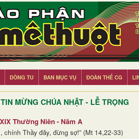
DÒNG TU
BAN MỤC VỤ
ĐOÀN THỂ CG
LI
TIN MỪNG CHÚA NHẬT - LỄ TRỌNG
 XIX Thường Niên - Năm A
, chính Thầy đây, đừng sợ!” (Mt 14,22-33)