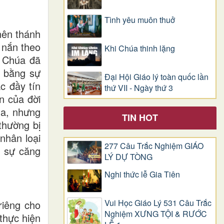
Tình yêu muôn thuở
nên thánh
 nắn theo
Khi Chúa thinh lặng
. Chúa đã
i bằng sự
Đại Hội Giáo lý toàn quốc lần
c đầy tín
thứ VII - Ngày thứ 3
n của đời
úa, nhưng
TIN HOT
thường bị
nhân loại
277 Câu Trắc Nghiệm GIÁO
g sự căng
LÝ DỰ TÒNG
Nghi thức lễ Gia Tiên
Vui Học Giáo Lý 531 Câu Trắc
riêng cho
Nghiệm XƯNG TỘI & RƯỚC
thực hiện