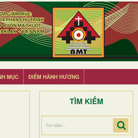
NH MỤC
ĐIỂM HÀNH HƯƠNG
TÌM KIẾM