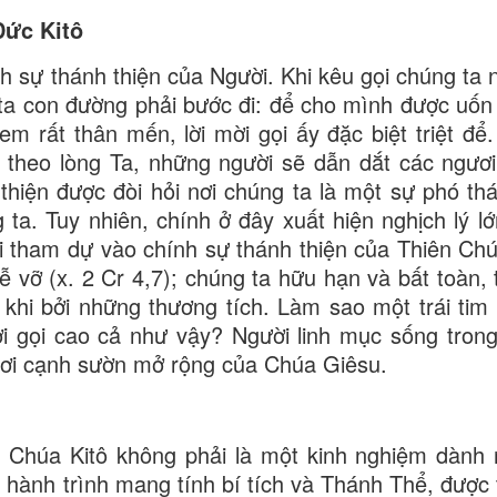
Đức Kitô
h sự thánh thiện của Người. Khi kêu gọi chúng ta 
ta con đường phải bước đi: để cho mình được uốn
em rất thân mến, lời mời gọi ấy đặc biệt triệt để
 theo lòng Ta, những người sẽ dẫn dắt các ngươ
thiện được đòi hỏi nơi chúng ta là một sự phó thá
ta. Tuy nhiên, chính ở đây xuất hiện nghịch lý lớ
i tham dự vào chính sự thánh thiện của Thiên Ch
 vỡ (x. 2 Cr 4,7); chúng ta hữu hạn và bất toàn, 
khi bởi những thương tích. Làm sao một trái tim 
i gọi cao cả như vậy? Người linh mục sống tron
 nơi cạnh sườn mở rộng của Chúa Giêsu.
im Chúa Kitô không phải là một kinh nghiệm dành 
 hành trình mang tính bí tích và Thánh Thể, được 