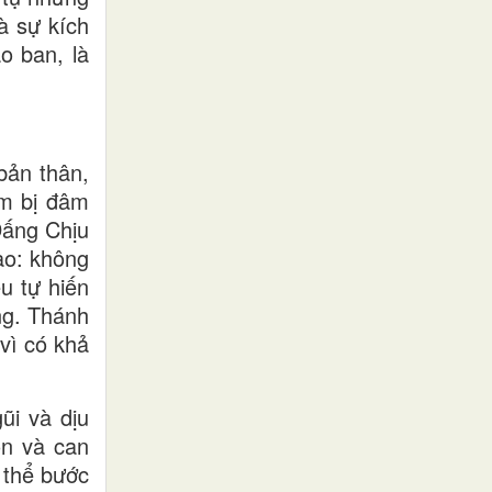
à sự kích
o ban, là
bản thân,
im bị đâm
Đấng Chịu
ào: không
u tự hiến
ng. Thánh
vì có khả
ũi và dịu
ốn và can
 thể bước