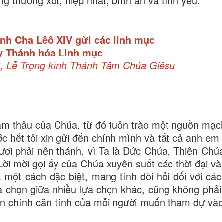
g thương xót, hiệp nhất, bình an và tình yêu.
nh Cha Lêô XIV gửi các linh mục
y Thánh hóa Linh mục
, Lễ Trọng kính Thánh Tâm Chúa Giêsu
âm thâu của Chúa, từ đó tuôn trào một nguồn mạc
ớc hết tôi xin gửi đến chính mình và tất cả anh em
ươi phải nên thánh, vì Ta là Đức Chúa, Thiên Chú
 Lời mời gọi ấy của Chúa xuyên suốt các thời đại v
 một cách đặc biệt, mang tính đòi hỏi đối với các
a chọn giữa nhiều lựa chọn khác, cũng không phải 
 đến chính căn tính của mỗi người muốn tham dự và