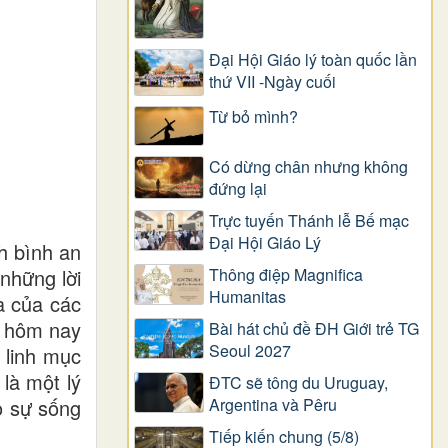
Đại Hội Giáo lý toàn quốc lần
thứ VII -Ngày cuối
Từ bỏ mình?
Có dừng chân nhưng không
đứng lại
Trực tuyến Thánh lễ Bế mạc
Đại Hội Giáo Lý
h bình an
 những lời
Thông điệp Magnifica
Humanitas
a của các
à hôm nay
Bài hát chủ đề ĐH Giới trẻ TG
Seoul 2027
 linh mục
là một lý
ĐTC sẽ tông du Uruguay,
o sự sống
Argentina và Pêru
Tiếp kiến chung (5/8)