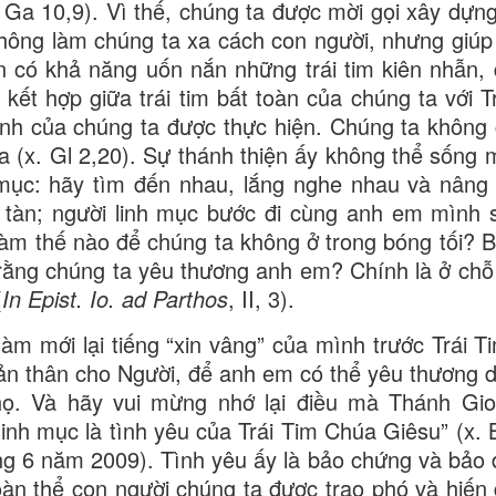
. Ga 10,9). Vì thế, chúng ta được mời gọi xây dựn
hông làm chúng ta xa cách con người, nhưng giúp
n có khả năng uốn nắn những trái tim kiên nhẫn, 
kết hợp giữa trái tim bất toàn của chúng ta với Tr
nh của chúng ta được thực hiện. Chúng ta không
a (x. Gl 2,20). Sự thánh thiện ấy không thể sống 
mục: hãy tìm đến nhau, lắng nghe nhau và nâng
i tàn; người linh mục bước đi cùng anh em mình 
àm thế nào để chúng ta không ở trong bóng tối? 
ằng chúng ta yêu thương anh em? Chính là ở chỗ
(
In Epist. Io. ad Parthos
, II, 3).
àm mới lại tiếng “xin vâng” của mình trước Trái T
ản thân cho Người, để anh em có thể yêu thương 
họ. Và hãy vui mừng nhớ lại điều mà Thánh Gio
linh mục là tình yêu của Trái Tim Chúa Giêsu” (x. 
ng 6 năm 2009). Tình yêu ấy là bảo chứng và bảo
toàn thể con người chúng ta được trao phó và hiến