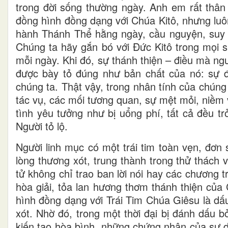
trong đời sống thường ngày. Anh em rất thân
đồng hình đồng dạng với Chúa Kitô, nhưng luô
hành Thánh Thể hằng ngày, cầu nguyện, suy 
Chúng ta hãy gắn bó với Đức Kitô trong mọi s
mỗi ngày. Khi đó, sự thánh thiện – điều mà ng
được bày tỏ đúng như bản chất của nó: sự đá
chúng ta. Thật vậy, trong nhân tính của chún
tác vụ, các mối tương quan, sự mệt mỏi, niềm v
tình yêu tưởng như bị uổng phí, tất cả đều t
Người tỏ lộ.
Người linh mục có một trái tim toàn vẹn, đơn
lòng thương xót, trung thành trong thử thách v
tử không chỉ trao ban lời nói hay các chương 
hòa giải, tỏa lan hương thơm thánh thiện của
hình đồng dạng với Trái Tim Chúa Giêsu là dấu
xót. Nhờ đó, trong một thời đại bị đánh dấu b
kiến tạo hòa bình, những chứng nhân của sự 