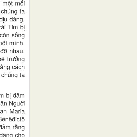
g một mối
 chúng ta
dịu dàng,
ái Tim bị
 còn sống
một mình.
 đỡ nhau.
sẽ trưởng
Bằng cách
 chúng ta
im bị đâm
dân Người
an Maria
Bênêđictô
 đảm rằng
 dâng cho