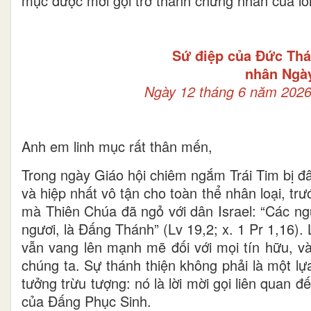
mục được mời gọi trở thành chứng nhân của lòn
Sứ điệp của Đức Thá
nhân Ngà
Ngày 12 tháng 6 năm 2026
Anh em linh mục rất thân mến,
Trong ngày Giáo hội chiêm ngắm Trái Tim bị đ
và hiệp nhất vô tận cho toàn thể nhân loại, trư
mà Thiên Chúa đã ngỏ với dân Israel: “Các ng
ngươi, là Đấng Thánh” (Lv 19,2; x. 1 Pr 1,16).
vẫn vang lên mạnh mẽ đối với mọi tín hữu, và
chúng ta. Sự thánh thiện không phải là một lự
tưởng trừu tượng: nó là lời mời gọi liên quan
của Đấng Phục Sinh.