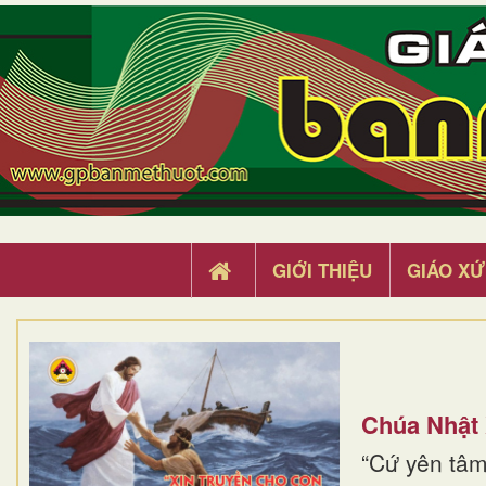
GIỚI THIỆU
GIÁO XỨ
Chúa Nhật
“Cứ yên tâm