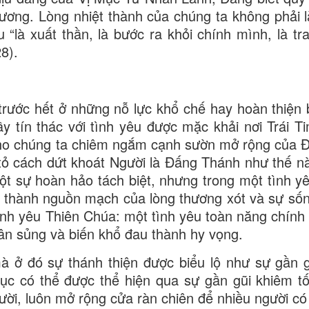
ương. Lòng nhiệt thành của chúng ta không phải l
“là xuất thần, là bước ra khỏi chính mình, là tra
28).
 trước hết ở những nỗ lực khổ chế hay hoàn thiện 
ầy tín thác với tình yêu được mặc khải nơi Trái T
ho chúng ta chiêm ngắm cạnh sườn mở rộng của 
tỏ cách dứt khoát Người là Đấng Thánh như thế n
ột sự hoàn hảo tách biệt, nhưng trong một tình yê
ở thành nguồn mạch của lòng thương xót và sự số
ình yêu Thiên Chúa: một tình yêu toàn năng chính 
ân sủng và biến khổ đau thành hy vọng.
mà ở đó sự thánh thiện được biểu lộ như sự gần g
mục có thể được thể hiện qua sự gần gũi khiêm t
ười, luôn mở rộng cửa ràn chiên để nhiều người có