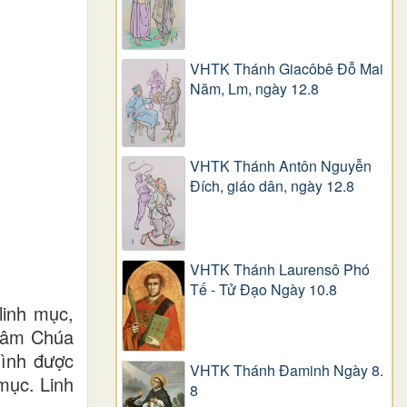
VHTK Thánh Giacôbê Ðỗ Mai
Năm, Lm, ngày 12.8
VHTK Thánh Antôn Nguyễn
Ðích, giáo dân, ngày 12.8
VHTK Thánh Laurensô Phó
Tế - Tử Đạo Ngày 10.8
linh mục,
 Tâm Chúa
mình được
VHTK Thánh Đaminh Ngày 8.
mục. Linh
8