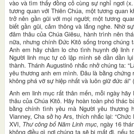
vào và tìm thấy đồng cỏ cùng sự nghỉ ngơi (x
tương quan với Thiên Chúa, một tương quan k
trở nên gần gũi với mọi người; một tương qua
biết gần gũi, cảm thông và lắng nghe. Nhờ sự 
đâm thâu của Chúa Giêsu, hành trình nên thá
nữa, nhưng chính Đức Kitô sống trong chúng t
Anh em hãy chăm lo cho tình huynh đệ linh 
Người linh mục tự cô lập mình sẽ dần dần lụ
thành. Thánh Augustinô nhắc nhở chúng ta: “L
yêu thương anh em mình. Đâu là bằng chứng r
không phá vỡ sự hiệp nhất và luôn giữ đức ái” 
Anh em linh mục rất thân mến, mỗi ngày hãy l
thâu của Chúa Kitô. Hãy hoàn toàn phó thác b
bằng chính tình yêu mà Người yêu thương 
Vianney, Cha sở họ Ars, thích nhắc lại: “Chức 
XVI,
Thư công bố Năm Linh mục
, ngày 16 thá
không điều gì nơi chúng ta sẽ bị mất đi, nếu 