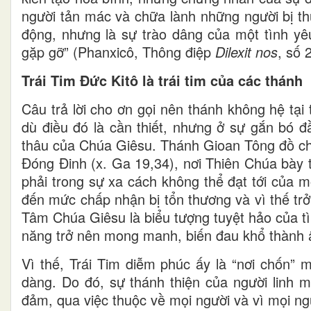
người tản mác và chữa lành những người bị th
động, nhưng là sự trào dâng của một tình yêu 
gặp gỡ” (Phanxicô, Thông điệp
Dilexit nos
, số 
Trái Tim Đức Kitô là trái tim của các thánh
Câu trả lời cho ơn gọi nên thánh không hệ tại
dù điều đó là cần thiết, nhưng ở sự gắn bó đ
thâu của Chúa Giêsu. Thánh Gioan Tông đồ c
Đóng Đinh (x. Ga 19,34), nơi Thiên Chúa bày 
phải trong sự xa cách không thể đạt tới của m
đến mức chấp nhận bị tổn thương và vì thế tr
Tâm Chúa Giêsu là biểu tượng tuyệt hảo của t
năng trở nên mong manh, biến đau khổ thành 
Vì thế, Trái Tim diễm phúc ấy là “nơi chốn” 
dàng. Do đó, sự thánh thiện của người linh 
đảm, qua việc thuộc về mọi người và vì mọi ng