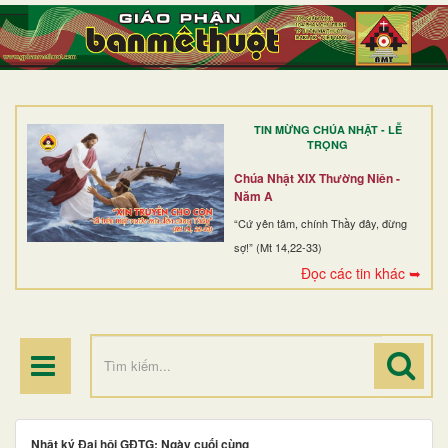
TRANG NHẤT
GIỚI THIỆU
GIÁO XỨ
TIN MỪNG CHÚA NHẬT - LỄ
DÒNG TU
TRỌNG
BAN MỤC VỤ
Chúa Nhật XIX Thường Niên -
Năm A
ĐOÀN THỂ CG
“Cứ yên tâm, chính Thầy đây, đừng
sợ!” (Mt 14,22-33)
LINH MỤC
Đọc các tin khác ➥
ĐIỂM HÀNH HƯƠNG
Nhật ký Đại hội GĐTG: Ngày cuối cùng