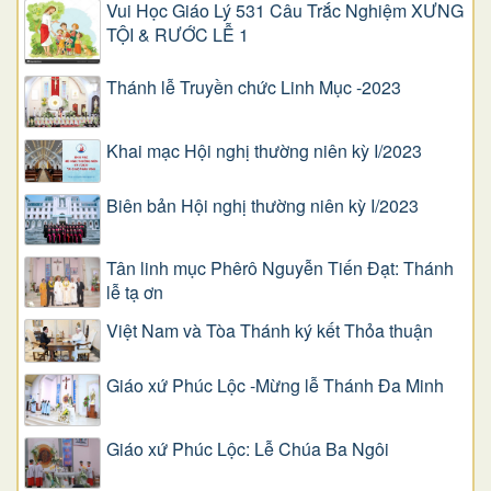
Vui Học Giáo Lý 531 Câu Trắc Nghiệm XƯNG
TỘI & RƯỚC LỄ 1
Thánh lễ Truyền chức Linh Mục -2023
Khai mạc Hội nghị thường niên kỳ I/2023
Biên bản Hội nghị thường niên kỳ I/2023
Tân linh mục Phêrô Nguyễn Tiến Đạt: Thánh
lễ tạ ơn
Việt Nam và Tòa Thánh ký kết Thỏa thuận
Giáo xứ Phúc Lộc -Mừng lễ Thánh Đa Minh
Giáo xứ Phúc Lộc: Lễ Chúa Ba Ngôi