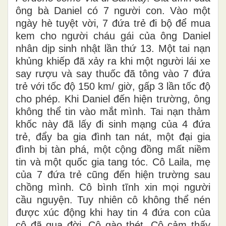
ông bà Daniel có 7 người con. Vào một
ngày hè tuyệt vời, 7 đứa trẻ đi bộ để mua
kem cho người cháu gái của ông Daniel
nhân dịp sinh nhật lần thứ 13. Một tai nạn
khủng khiếp đã xảy ra khi một người lái xe
say rượu và say thuốc đã tông vào 7 đứa
trẻ với tốc độ 150 km/ giờ, gấp 3 lần tốc độ
cho phép. Khi Daniel đến hiện trường, ông
không thể tin vào mắt mình. Tai nạn thảm
khốc này đã lấy đi sinh mạng của 4 đứa
trẻ, đẩy ba gia đình tan nát, một đại gia
đình bị tàn phá, một cộng đồng mất niềm
tin và một quốc gia tang tóc. Cô Laila, mẹ
của 7 đứa trẻ cũng đến hiện trường sau
chồng mình. Cô bình tĩnh xin mọi người
cầu nguyện. Tuy nhiên cô không thể nén
được xúc động khi hay tin 4 đứa con của
cô đã qua đời. Cô gào thét. Cô cảm thấy