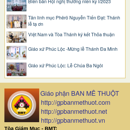
Biên bản Hội nghị thường niên kỳ I/2023
Tân linh mục Phêrô Nguyễn Tiến Đạt: Thánh
lễ tạ ơn
Việt Nam và Tòa Thánh ký kết Thỏa thuận
Giáo xứ Phúc Lộc -Mừng lễ Thánh Đa Minh
Giáo xứ Phúc Lộc: Lễ Chúa Ba Ngôi
Giáo phận BAN MÊ THUỘT
http://gpbanmethuot.com
http://gpbanmethuot.net
http://gpbanmethuot.vn
Tòa Giám Mục - BMT: