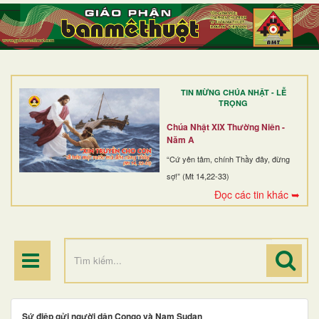
TRANG NHẤT
GIỚI THIỆU
GIÁO XỨ
TIN MỪNG CHÚA NHẬT - LỄ
DÒNG TU
TRỌNG
BAN MỤC VỤ
Chúa Nhật XIX Thường Niên -
Năm A
ĐOÀN THỂ CG
“Cứ yên tâm, chính Thầy đây, đừng
sợ!” (Mt 14,22-33)
LINH MỤC
Đọc các tin khác ➥
ĐIỂM HÀNH HƯƠNG
Sứ điệp gửi người dân Congo và Nam Sudan