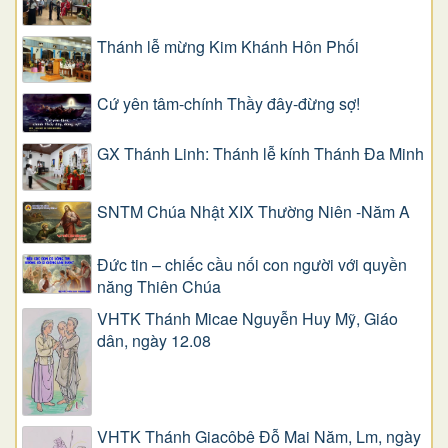
Thánh lễ mừng Kim Khánh Hôn Phối
Cứ yên tâm-chính Thầy đây-đừng sợ!
GX Thánh Linh: Thánh lễ kính Thánh Đa Minh
SNTM Chúa Nhật XIX Thường Niên -Năm A
Đức tin – chiếc cầu nối con người với quyền
năng Thiên Chúa
VHTK Thánh Micae Nguyễn Huy Mỹ, Giáo
dân, ngày 12.08
VHTK Thánh Giacôbê Ðỗ Mai Năm, Lm, ngày