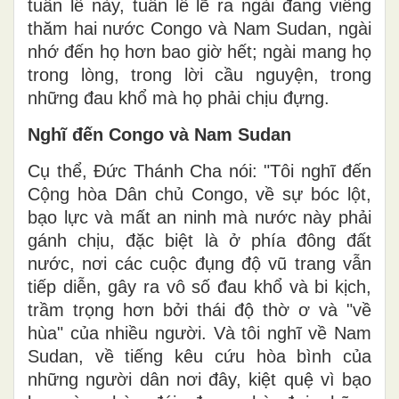
tuần lễ này, tuần lễ lẽ ra ngài đang viếng
thăm hai nước Congo và Nam Sudan, ngài
nhớ đến họ hơn bao giờ hết; ngài mang họ
trong lòng, trong lời cầu nguyện, trong
những đau khổ mà họ phải chịu đựng.
Nghĩ đến Congo và Nam Sudan
Cụ thể, Đức Thánh Cha nói: "Tôi nghĩ đến
Cộng hòa Dân chủ Congo, về sự bóc lột,
bạo lực và mất an ninh mà nước này phải
gánh chịu, đặc biệt là ở phía đông đất
nước, nơi các cuộc đụng độ vũ trang vẫn
tiếp diễn, gây ra vô số đau khổ và bi kịch,
trầm trọng hơn bởi thái độ thờ ơ và "về
hùa" của nhiều người. Và tôi nghĩ về Nam
Sudan, về tiếng kêu cứu hòa bình của
những người dân nơi đây, kiệt quệ vì bạo