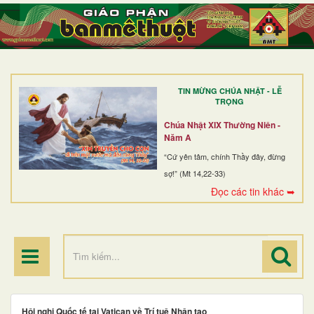
TRANG NHẤT
GIỚI THIỆU
GIÁO XỨ
TIN MỪNG CHÚA NHẬT - LỄ
DÒNG TU
TRỌNG
BAN MỤC VỤ
Chúa Nhật XIX Thường Niên -
Năm A
ĐOÀN THỂ CG
“Cứ yên tâm, chính Thầy đây, đừng
sợ!” (Mt 14,22-33)
LINH MỤC
Đọc các tin khác ➥
ĐIỂM HÀNH HƯƠNG
Hội nghị Quốc tế tại Vatican về Trí tuệ Nhân tạo