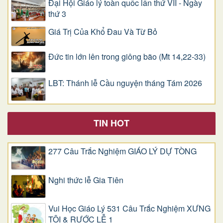
Đại Hội Giáo lý toàn quốc lần thứ VII - Ngày
thứ 3
Giá Trị Của Khổ Ðau Và Từ Bỏ
Đức tin lớn lên trong giông bão (Mt 14,22-33)
LBT: Thánh lễ Cầu nguyện tháng Tám 2026
TIN HOT
277 Câu Trắc Nghiệm GIÁO LÝ DỰ TÒNG
Nghi thức lễ Gia Tiên
Vui Học Giáo Lý 531 Câu Trắc Nghiệm XƯNG
TỘI & RƯỚC LỄ 1