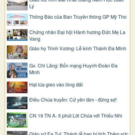
Lý
Thông Báo của Ban Truyền thông GP Mỹ Tho
Chứng nhân Đại hội Hành hương Đức Mẹ La
Vang
Giáo họ Trinh Vương: Lễ kính Thánh Đa Minh
Gx. Chi Lăng: Bổn mạng Huynh Đoàn Đa
Minh
Hạt lúa gieo vào lòng đất
Điều Chúa truyền: Cứ yên tâm - đừng sợ!
CN 19 TN A- 5 phút Lời Chúa với Thiếu Nhi
Giáo xứ Ea Tul: Thánh lễ ban bí tích Thêm sức