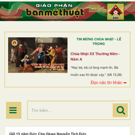
TRANG NHẤT
GIỚI THIỆU
GIÁO XỨ
TIN MỪNG CHÚA NHẬT - LỄ
DÒNG TU
TRỌNG
BAN MỤC VỤ
Chúa Nhật XX Thường Niên -
Năm A
ĐOÀN THỂ CG
“Này bà, bà có lòng mạnh tin. Bà
muốn sao thì được vậy.” (Mt 15,28)
LINH MỤC
Đọc các tin khác ➥
ĐIỂM HÀNH HƯƠNG
Giỗ 15 năm Đức Cha Giuse Nguyễn Tích Đức