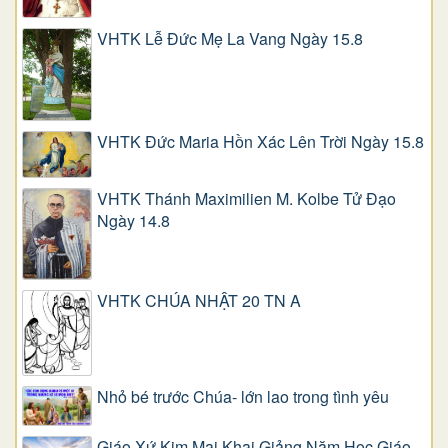
VHTK Lễ Đức Mẹ La Vang Ngày 15.8
VHTK Đức Maria Hồn Xác Lên Trời Ngày 15.8
VHTK Thánh Maximilien M. Kolbe Tử Đạo
Ngày 14.8
VHTK CHÚA NHẬT 20 TN A
Nhỏ bé trước Chúa- lớn lao trong tình yêu
Giáo Xứ Kim Mai Khai Giảng Năm Học Giáo