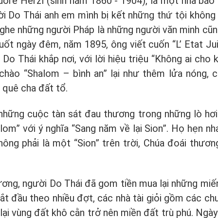
dore Herzl (sinh năm 1860 - 1904), là một nhà báo
i Do Thái anh em mình bị kết những thứ tội không 
 nghe những người Pháp là những người văn minh cũn
suốt ngày đêm, năm 1895, ông viết cuốn “L’ Etat Ju
Do Thái khắp nơi, với lời hiệu triệu “Không ai cho
 chào “Shalom – bình an” lại như thêm lửa nóng, 
 quê cha đất tổ.
 những cuộc tàn sát đau thương trong những lò hơi
om” với ý nghĩa “Sang năm về lại Sion”. Họ hẹn nha
không phải là một “Sion” trên trời, Chúa đoái thươ
ng, người Do Thái đã gom tiền mua lại những miế
ắt đầu theo nhiều đợt, các nhà tài giỏi gồm các ch
 lại vùng đất khô cằn trở nên miền đất trù phú. Ngà