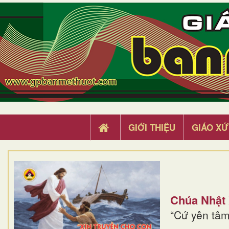
GIỚI THIỆU
GIÁO XỨ
Chúa Nhật
“Cứ yên tâm