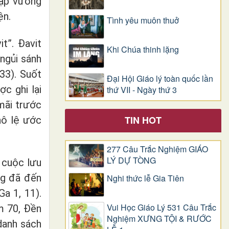
lập vương
ện.
Tình yêu muôn thuở
t”. Đavit
Khi Chúa thinh lặng
ngủi sánh
33). Suốt
Đại Hội Giáo lý toàn quốc lần
ợc ghi lại
thứ VII - Ngày thứ 3
mãi trước
TIN HOT
nô lệ ước
277 Câu Trắc Nghiệm GIÁO
LÝ DỰ TÒNG
t cuộc lưu
ng đã đến
Nghi thức lễ Gia Tiên
a 1, 11).
Vui Học Giáo Lý 531 Câu Trắc
m 70, Đền
Nghiệm XƯNG TỘI & RƯỚC
danh sách