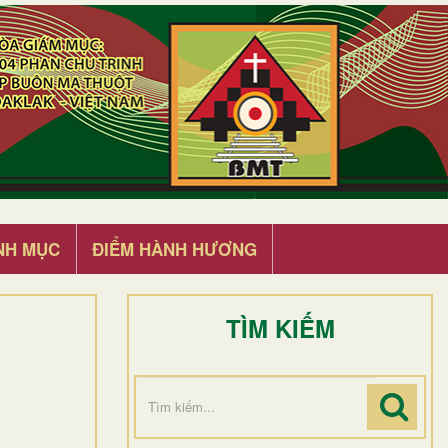
NH MỤC
ĐIỂM HÀNH HƯƠNG
TÌM KIẾM