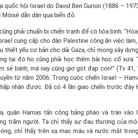
i quốc hội Israel do David Ben Gurion (1886 – 1973
i Môisê dẫn dân qua biển đỏ.
cũng phải chuẩn bị chiến tranh để có hòa bình. “Hòa
Israel cung cấp cho dân Palestine công ăn việc là
u thiết yếu cơ bản cho dải Gaza, chỉ mong xây dựn
hưng tại đó họ cũng phải học thêm bài học cổ xưa: 
m sẻ bánh, mà nay cũng giơ gót đạp con!” (Tv 41, 1
uyền từ năm 2006. Trong cuộc chiến Israel – Ham
chấp nhận được. Đã có 4 lần giao chiến trước đây
, quân Hamas tấn công bằng pháo và tràn vào I
àng trăm người. Ta chỉ thấy sự đau thương của mộ
bóng, chỉ thấy trên sa mạc máu và nước mắt tro