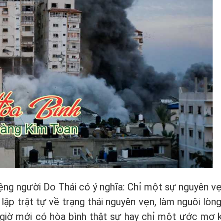
ệng người Do Thái có ý nghĩa: Chỉ một sự nguyên vẹ
 lập trật tự về trạng thái nguyên vẹn, làm nguôi lòng
 giờ mới có hòa bình thật sự hay chỉ một ước mơ 