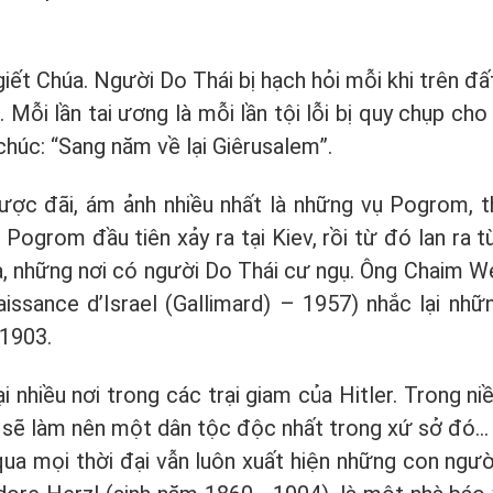
ã giết Chúa. Người Do Thái bị hạch hỏi mỗi khi trên đ
 Mỗi lần tai ương là mỗi lần tội lỗi bị quy chụp ch
húc: “Sang năm về lại Giêrusalem”.
ngược đãi, ám ảnh nhiều nhất là những vụ Pogrom, t
ogrom đầu tiên xảy ra tại Kiev, rồi từ đó lan ra t
ia, những nơi có người Do Thái cư ngụ. Ông Chaim W
aissance d’Israel (Gallimard) – 1957) nhắc lại nhữ
1903.
i nhiều nơi trong các trại giam của Hitler. Trong niề
a sẽ làm nên một dân tộc độc nhất trong xứ sở đó… 
qua mọi thời đại vẫn luôn xuất hiện những con ngườ