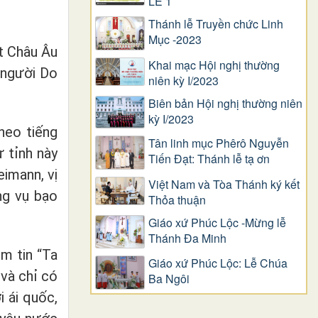
LỄ 1
Thánh lễ Truyền chức Linh
Mục -2023
ất Châu Âu
Khai mạc Hội nghị thường
o người Do
niên kỳ I/2023
Biên bản Hội nghị thường niên
kỳ I/2023
heo tiếng
Tân linh mục Phêrô Nguyễn
ừ tỉnh này
Tiến Đạt: Thánh lễ tạ ơn
eimann, vị
Việt Nam và Tòa Thánh ký kết
ng vụ bạo
Thỏa thuận
Giáo xứ Phúc Lộc -Mừng lễ
Thánh Đa Minh
m tin “
Ta
Giáo xứ Phúc Lộc: Lễ Chúa
và chỉ có
Ba Ngôi
i ái quốc,