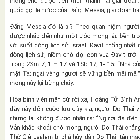
mong chờ được tiến triển thành hai giai đoạn
quốc gọi là nước của Đấng Messia; giai đoạn ha
Đấng Messia đó là ai? Theo quan niệm người D
được nhắc đến như một ước mong lâu bền trong 
với suốt dòng lịch sử Israel. Đavit thống nhấ
dòng lịch sử, niềm chờ đợi con vua Đavit trở l
trong 2Sm 7, 1 – 17 và 1Sb 17, 1- 15: “Nhà c
mặt Ta; ngai vàng ngươi sẽ vững bền mãi mãi”
mong này lại bừng cháy.
Hòa bình viên mãn cứ rời xa, Hoàng Tử Bình An l
đày này đến cuộc lưu đày kia, người Do Thái
nhưng lại không được nhận ra: “Người đã đến 
Vẫn khắc khoải chờ mong, người Do Thái chẳng
Thờ Giêrusalem bị phá hủy, dân Do Thái tản mác