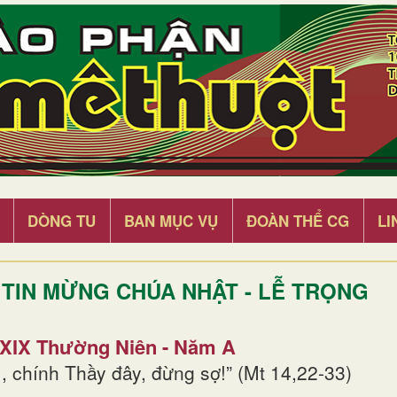
DÒNG TU
BAN MỤC VỤ
ĐOÀN THỂ CG
LI
TIN MỪNG CHÚA NHẬT - LỄ TRỌNG
 XIX Thường Niên - Năm A
, chính Thầy đây, đừng sợ!” (Mt 14,22-33)