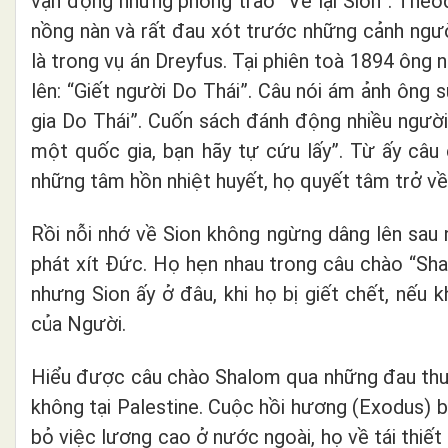
vận động những phong trào “Về lại Sion”. Theo
nồng nàn và rất đau xót trước những cảnh ngườ
là trong vụ án Dreyfus. Tại phiên toà 1894 ông
lên: “Giết người Do Thái”. Câu nói ám ảnh ông 
gia Do Thái”. Cuốn sách đánh động nhiều người 
một quốc gia, bạn hãy tự cứu lấy”. Từ ấy câu
những tâm hồn nhiệt huyết, họ quyết tâm trở về
Rồi nỗi nhớ về Sion không ngừng dâng lên sau
phát xít Đức. Họ hẹn nhau trong câu chào “Shal
nhưng Sion ấy ở đâu, khi họ bị giết chết, nếu 
của Người.
Hiểu được câu chào Shalom qua những đau thươ
không tại Palestine. Cuộc hồi hương (Exodus) b
bỏ việc lương cao ở nước ngoài, họ về tái thiết