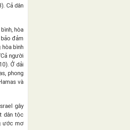
). Cả dân
 bình, hòa
m, bảo đảm
g
hòa
bình
“Cả người
0). Ở dải
as, phong
 Hamas và
srael gây
t dân tộc
ng ước mơ