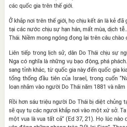
các quốc gia trên thế giới.
Ở khắp nơi trên thế giới, họ chịu kết án là kẻ đ
tại các nước chịu sự hạn hán, mất mùa, dịch tễ…
Thái. Niềm mong ngóng đọng lại trên câu chào c
Liên tiếp trong lịch sử, dân Do Thái chịu sự 
Nga có nghĩa là những vụ bạo động, phá phách. P
sang tỉnh khác, từ quốc gia này đến quốc gia k
tổng thống đầu tiên của Israel, trong cuốn “N
loạn nhắm vào người Do Thái năm 1881 và năm 
Rồi hơn sáu triệu người Do Thái bị diệt chủng tạ
sẽ quy tụ các ngươi khắp nơi vào một xứ sở. T
một vua là vua tất cả” (Ed 37, 21). Họ lúc nào 