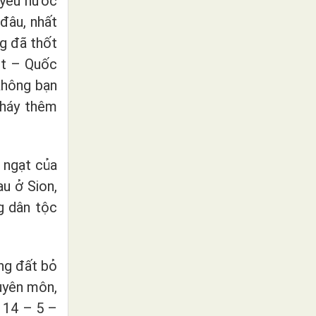
 yêu nước
đâu, nhất
g đã thốt
it – Quốc
 không bạn
cháy thêm
 ngạt của
u ở Sion,
ng dân tộc
ng đất bỏ
uyên môn,
y 14 – 5 –