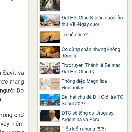
Đại Hội Giáo lý toàn quốc lần
thứ VII -Ngày cuối
Từ bỏ mình?
Có dừng chân nhưng không
đứng lại
Trực tuyến Thánh lễ Bế mạc
Đại Hội Giáo Lý
 Đavit và
Thông điệp Magnifica
được mang
Humanitas
 người Do
Bài hát chủ đề ĐH Giới trẻ TG
.
Seoul 2027
ĐTC sẽ tông du Uruguay,
 mong chờ
Argentina và Pêru
 vậy niềm
Tiếp kiến chung (5/8)