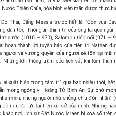
: Giai đoạn thứ nhất, vị vua Messia đến để thành 
i Nước Thiên Chúa, hòa bình viên mãn được thực hi
o Thái, Đấng Messia trước hết là: “Con vua Đavi
dân tộc. Thời gian thịnh trị của ông lại quá ngắn 
t đất nước (1010 – 970), Salomon tiếp nối (971 – 9
ại hoàn thành lời tuyên báo của tiên tri Nathan đư
ủa ngươi và vương quyền của ngươi sẽ tồn tại mãi 
. Những khi thăng trầm của lịch sử, khi làm thân 
ại xuất hiện trong tâm trí, qua bao nhiêu thời, hế
 vẫn mong ngóng vị Hoàng Tử Bình An. Sự chờ mo
nhà mình, nhưng người nhà chẳng chịu đón nhận” (G
 còn được lưu lại trên xứ sở của mình. Những nă
 khắp nơi, lịch sử Đất Nước Israen bị xóa sổ trên 