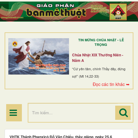
TRANG NHẤT
GIỚI THIỆU
GIÁO XỨ
TIN MỪNG CHÚA NHẬT - LỄ
DÒNG TU
TRỌNG
BAN MỤC VỤ
Chúa Nhật XIX Thường Niên -
Năm A
ĐOÀN THỂ CG
“Cứ yên tâm, chính Thầy đây, đừng
sợ!” (Mt 14,22-33)
LINH MỤC
Đọc các tin khác ➥
ĐIỂM HÀNH HƯƠNG
VHTK Thánh Phanxicô Ðỗ Văn Chiểu, thầy giảng, ngày 25.6