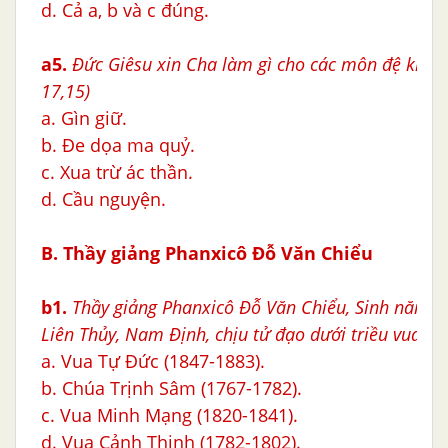
d. Cả a, b và c đúng.
a5.
Đức Giêsu xin Cha làm gì cho các môn đệ khỏi 
17,15)
a. Gìn giữ.
b. Đe dọa ma quỷ.
c. Xua trừ ác thần.
d. Cầu nguyện.
B. Thầy giảng Phanxicô Ðỗ Văn Chiểu
b1.
Thầy giảng Phanxicô Ðỗ Văn Chiểu, Sinh năm 17
Liên Thủy, Nam Ðịnh
, chịu tử đạo dưới triều vua nà
a. Vua Tự Đức (1847-1883).
b. Chúa Trịnh Sâm (1767-1782).
c. Vua Minh Mạng (1820-1841).
d. Vua Cảnh Thịnh (1782-1802).