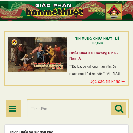
TRANG NHẤT
GIỚI THIỆU
GIÁO XỨ
TIN MỪNG CHÚA NHẬT - LỄ
DÒNG TU
TRỌNG
BAN MỤC VỤ
Chúa Nhật XX Thường Niên -
Năm A
ĐOÀN THỂ CG
“Này bà, bà có lòng mạnh tin. Bà
muốn sao thì được vậy.” (Mt 15,28)
LINH MỤC
Đọc các tin khác ➥
ĐIỂM HÀNH HƯƠNG
Thiên Chúa và sự đau khổ