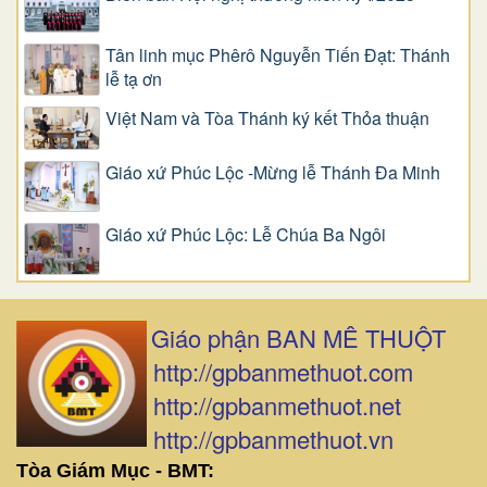
Tân linh mục Phêrô Nguyễn Tiến Đạt: Thánh
lễ tạ ơn
Việt Nam và Tòa Thánh ký kết Thỏa thuận
Giáo xứ Phúc Lộc -Mừng lễ Thánh Đa Minh
Giáo xứ Phúc Lộc: Lễ Chúa Ba Ngôi
Giáo phận BAN MÊ THUỘT
http://gpbanmethuot.com
http://gpbanmethuot.net
http://gpbanmethuot.vn
Tòa Giám Mục - BMT: