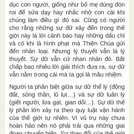
dục con người, giống như bố mẹ dùng đòn
roi để sửa dạy hay nhắc nhở con cái khi
chúng làm điều gì đó sai. Cũng có người
cho rằng những sự dữ xảy đến trong thế
giới này là lời cảnh báo hay những dấu chỉ
và có khi là hình phạt mà Thiên Chúa gửi
đến nhân loại. Nhưng lý thuyết vẫn là lý
thuyết. Sự dữ vẫn cứ nhan nhản đó. Bất
chấp bao nhiêu lời giải thích đưa ra, sự dữ
vẫn nằm trong cái mà ta gọi là mầu nhiệm.
Người ta phân biệt giữa sự dữ thể lý (động
đất, sóng thần, lũ lụt…) và sự dữ luân lý
(giết người, lừa gạt, gian dối…). Sự dữ thể
lý phần lớn xảy ra theo quy luật vận hành
của thế giới tự nhiên. Vì vũ trụ này chưa
hoàn hảo nên nó phải trải qua những giai
đoạn chuyển biến. Sự thay đổi của thế giới