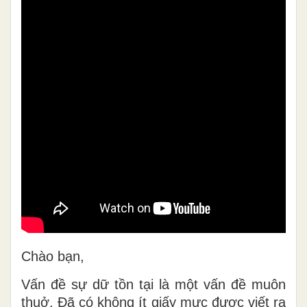
Chào bạn,
Vấn đề sự dữ tồn tại là một vấn đề muôn
thuở. Đã có không ít giấy mực được viết ra