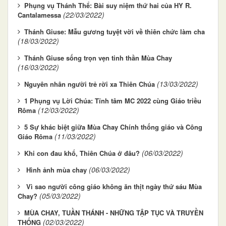
Phụng vụ Thánh Thể: Bài suy niệm thứ hai của HY R.
(22/03/2022)
Cantalamessa
Thánh Giuse: Mẫu gương tuyệt vời về thiên chức làm cha
(18/03/2022)
Thánh Giuse sống trọn vẹn tinh thần Mùa Chay
(16/03/2022)
(13/03/2022)
Nguyên nhân người trẻ rời xa Thiên Chúa
1 Phụng vụ Lời Chúa: Tĩnh tâm MC 2022 cùng Giáo triều
(12/03/2022)
Rôma
5 Sự khác biệt giữa Mùa Chay Chính thống giáo và Công
(11/03/2022)
Giáo Rôma
(06/03/2022)
Khi con đau khổ, Thiên Chúa ở đâu?
(06/03/2022)
Hình ảnh mùa chay
Vì sao người công giáo không ăn thịt ngày thứ sáu Mùa
(05/03/2022)
Chay?
MÙA CHAY, TUẦN THÁNH - NHỮNG TẬP TỤC VÀ TRUYỀN
(02/03/2022)
THỐNG