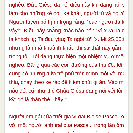
nghèo. Đức Giêsu đã nói điều này khi đang nói về 
làm cho những kẻ đói, kẻ khát, người tù và người trầ
Người tuyên bố trịnh trọng rằng: “các ngươi đã làm 
vậy!”. Điều này chẳng khác nào nói: “Vì xưa Ta đói; 
là khách lạ; Ta đau yếu; Ta ngồi tù” (x. Mt 25,35tt). 
những lần mà khoảnh khắc khi sự thật này gần như
trong tôi. Tôi đang thực hiện một nhiệm vụ ở một đấ
nghèo. Băng qua các con đường của thủ đô, tôi thấ
cũng có những đứa trẻ phủ trên mình một vài mảnh
thỉu, chạy theo xe rác để kiếm chút gì ăn. Vào một
nào đó, cứ như thể Chúa Giêsu đang nói với tôi rằ
kỹ: đó là thân thể Thầy!”.
Người em gái của triết gia vĩ đại Blaise Pascal kể s
với một người anh trai của Pascal. Trong lần ốm bệ