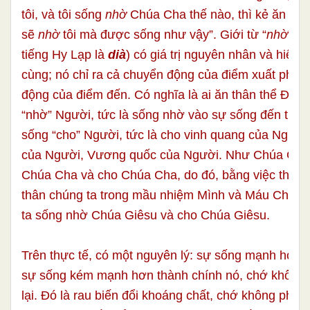
tôi, và tôi sống
nhờ
Chúa Cha thế nào, thì kẻ ăn tôi,
sẽ
nhờ
tôi mà được sống như vậy”. Giới từ “
nhờ
” ở 
tiếng Hy Lạp là
dià
) có giá trị nguyên nhân và hiệu 
cùng; nó chỉ ra cả chuyển động của điểm xuất phát
động của điểm đến. Có nghĩa là ai ăn thân thể Đức K
“nhờ” Người, tức là sống nhờ vào sự sống đến từ N
sống “cho” Người, tức là cho vinh quang của Người,
của Người, Vương quốc của Người. Như Chúa Giê
Chúa Cha và cho Chúa Cha, do đó, bằng việc thông
thân chúng ta trong mầu nhiệm Mình và Máu Chúa 
ta sống nhờ Chúa Giêsu và cho Chúa Giêsu.
Trên thực tế, có một nguyên lý: sự sống mạnh hơn s
sự sống kém mạnh hơn thành chính nó, chớ không
lại. Đó là rau biến đổi khoáng chất, chớ không phải 