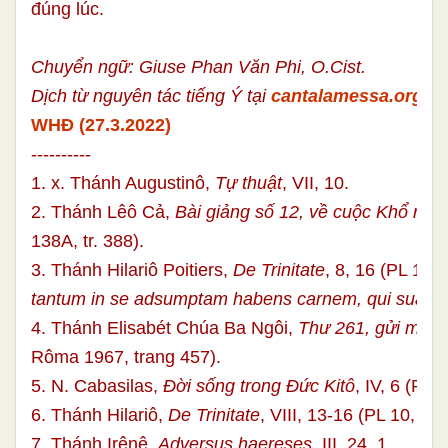
đúng lúc.
Chuyển ngữ: Giuse Phan Văn Phi, O.Cist.
Dịch từ nguyên tác tiếng Ý tại
cantalamessa.org
WHĐ (27.3.2022)
----------
1. x. Thánh Augustinô,
Tự thuật
, VII, 10.
2. Thánh Lêô Cả,
Bài giảng số 12, về cuộc Khổ nạn
138A, tr. 388).
3. Thánh Hilariô Poitiers,
De Trinitate
, 8, 16 (PL 10, 
tantum in se adsumptam habens carnem, qui suam 
4. Thánh Elisabét Chúa Ba Ngôi,
Thư 261, gửi mẹ
(t
Rôma 1967, trang 457).
5. N. Cabasilas,
Đời sống trong Đức Kitô
, IV, 6 (PG 
6. Thánh Hilariô,
De Trinitate
, VIII, 13-16 (PL 10, 246
7. Thánh Irênê,
Adversus haereses
, III, 24, 1.