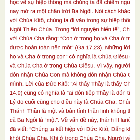
học về sự hiệp thông mà chúng ta đã chiêm ngưỡn
nay mở ra một chân trời Ba Ngôi. Nói cách khác, nh
với Chúa Kitô, chúng ta đi vào trong sự hiệp thông 
Ngôi Thiên Chúa. Trong “lời nguyện hiến tế”, Chúa 
với Chúa Cha rằng: “Con ở trong họ và Cha ở trong
được hoàn toàn nên một” (Ga 17,23). Những lời: “C
họ và Cha ở trong con” có nghĩa là Chúa Giêsu ở tr
và Chúa Cha ở trong Chúa Giêsu. Vì vậy, người ta 
đón nhận Chúa Con mà không đón nhận Chúa Cha 
mình. Lời của Đức Kitô: “Ai thấy Thầy là thấy Chúa
14,9) cũng có nghĩa là “ai đón tiếp Thầy là đón tiếp
Lý do cuối cùng cho điều này là Chúa Cha, Chúa C
Thánh Thần là một và bản tính thần linh không thể tá
cả Ba Ngôi là “một”. Về vấn đề này, thánh Hilariô th
đã viết: “Chúng ta kết hiệp với Đức Kitô, Đấng không
khỏi Chúa Cha. Khi ở trong Chúa Cha, Người vẫn hi