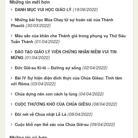
Những tin mới hơn
(19/06/2022)
DANH MỤC VUI HỌC GIÁO LÝ
Những bài học Mùa Chay từ sự hoán cải của Thánh
(30/03/2022)
Phaolô
Màu sắc của khăn che Thánh giá trong phụng vụ Thứ Sáu
(01/04/2022)
Tuần Thánh
ĐÀO TẠO GIÁO LÝ VIÊN CHỨNG NHÂN NIỀM VUI TIN
(01/04/2022)
MỪNG
(02/04/2022)
Đức Giê-su Ki-tô – Đường sự sống
Bài IV Sự hiện diện đích thực của Chúa Giêsu: Tĩnh tâm
(03/04/2022)
với Rôma
(04/04/2022)
Chúa dựng nên con cách lạ lùng
(08/04/2022)
CUỘC THƯƠNG KHÓ CỦA CHÚA GIÊSU
(08/04/2022)
Đôi nét về Chúa nhật Lễ Lá
(09/04/2022)
Cuộc khổ nạn thể xác của Chúa Giê-su
Những tin cũ hơn