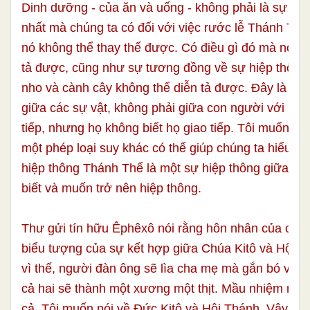
Dinh dưỡng - của ăn và uống - không phải là sự tư
nhất mà chúng ta có đối với việc rước lễ Thánh Thể,
nó không thể thay thế được. Có điều gì đó mà nó kh
tả được, cũng như sự tương đồng về sự hiệp thông
nho và cành cây không thể diễn tả được. Đây là sự
giữa các sự vật, không phải giữa con người với nha
tiếp, nhưng họ không biết họ giao tiếp. Tôi muốn n
một phép loại suy khác có thể giúp chúng ta hiểu bả
hiệp thông Thánh Thể là một sự hiệp thông giữa n
biết và muốn trở nên hiệp thông.
Thư gửi tín hữu Êphêxô nói rằng hôn nhân của con 
biểu tượng của sự kết hợp giữa Chúa Kitô và Hội t
vì thế, người đàn ông sẽ lìa cha mẹ mà gắn bó với 
cả hai sẽ thành một xương một thịt. Mầu nhiệm này 
cả. Tôi muốn nói về Đức Kitô và Hội Thánh. Vậy mỗ