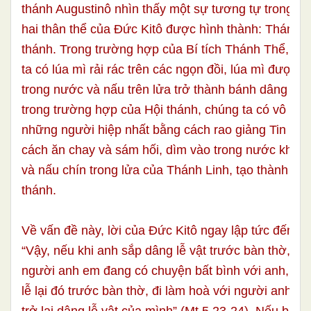
thánh Augustinô nhìn thấy một sự tương tự trong c
hai thân thể của Đức Kitô được hình thành: Thánh 
thánh. Trong trường hợp của Bí tích Thánh Thể, tr
ta có lúa mì rải rác trên các ngọn đồi, lúa mì được đ
trong nước và nấu trên lửa trở thành bánh dâng lên
trong trường hợp của Hội thánh, chúng ta có vô số 
những người hiệp nhất bằng cách rao giảng Tin Mừ
cách ăn chay và sám hối, dìm vào trong nước khi l
và nấu chín trong lửa của Thánh Linh, tạo thành thân
thánh.
Về vấn đề này, lời của Đức Kitô ngay lập tức đến gặ
“Vậy, nếu khi anh sắp dâng lễ vật trước bàn thờ, m
người anh em đang có chuyện bất bình với anh, thì
lễ lại đó trước bàn thờ, đi làm hoà với người anh em
trở lại dâng lễ vật của mình” (Mt 5,23-24). Nếu bạn đ