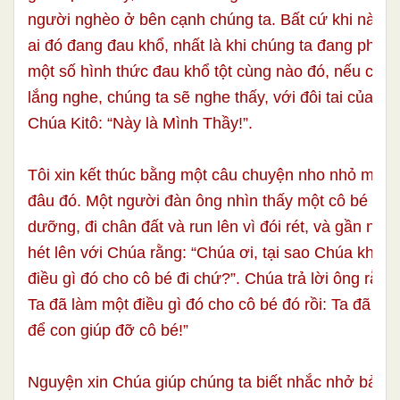
người nghèo ở bên cạnh chúng ta. Bất cứ khi nào c
ai đó đang đau khổ, nhất là khi chúng ta đang phải đ
một số hình thức đau khổ tột cùng nào đó, nếu chún
lắng nghe, chúng ta sẽ nghe thấy, với đôi tai của đức
Chúa Kitô: “Này là Mình Thầy!”.
Tôi xin kết thúc bằng một câu chuyện nho nhỏ mà tô
đâu đó. Một người đàn ông nhìn thấy một cô bé bị s
dưỡng, đi chân đất và run lên vì đói rét, và gần như
hét lên với Chúa rằng: “Chúa ơi, tại sao Chúa khôn
điều gì đó cho cô bé đi chứ?”. Chúa trả lời ông rằng:
Ta đã làm một điều gì đó cho cô bé đó rồi: Ta đã d
để con giúp đỡ cô bé!”
Nguyện xin Chúa giúp chúng ta biết nhắc nhở bản 