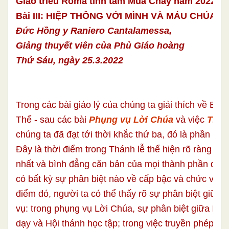
Giáo triều Roma tĩnh tâm Mùa Chay năm 2022
Bài III: HIỆP THÔNG VỚI MÌNH VÀ MÁU CHÚA K
Đức Hồng y Raniero Cantalamessa,
Giảng thuyết viên của Phủ Giáo hoàng
Thứ Sáu, ngày 25.3.2022
Trong các bài giáo lý của chúng ta giải thích về Bí t
Thể - sau các bài
Phụng vụ Lời Chúa
và việc
Truy
chúng ta đã đạt tới thời khắc thứ ba, đó là phần hiệp
Đây là thời điểm trong Thánh lễ thể hiện rõ ràng nhấ
nhất và bình đẳng căn bản của mọi thành phần dân
có bất kỳ sự phân biệt nào về cấp bậc và chức vụ. 
điểm đó, người ta có thể thấy rõ sự phân biệt giữa 
vụ: trong phụng vụ Lời Chúa, sự phân biệt giữa Hội
dạy và Hội thánh học tập; trong việc truyền phép, c