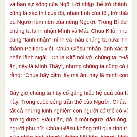
và ban sự sống của Ngôi Lời nhập thể trở thành “củ
cũng là xác thịt của tôi, nhân tính của tôi, trở thành
do Người làm nên của riêng Người. Trong Bí tích T
chúng ta lãnh nhận Mình và Máu Chúa Kitô, nhưng 
cũng “lãnh nhận” mình và máu chúng ta nữa! Thánh 
thành Poitiers viết, Chúa Giêsu “nhận lãnh xác thịt 
nhận lãnh Ngài”. Chúa Kitô nói với chúng ta: “Hãy 
ăn, này là Mình Thầy”, nhưng chúng ta cũng có thể 
rằng: “Chúa hãy cầm lấy mà ăn, này là mình con”.
Bây giờ chúng ta hãy cố gắng hiểu hệ quả của tất c
này. Trong cuộc sống trần thế của Người, Chúa Giê
tất cả những kinh nghiệm con người có thể có và có
tượng được. Đầu tiên, đó là một người đàn ông, kh
người phụ nữ: Chúa Giêsu không trải qua tình trạn