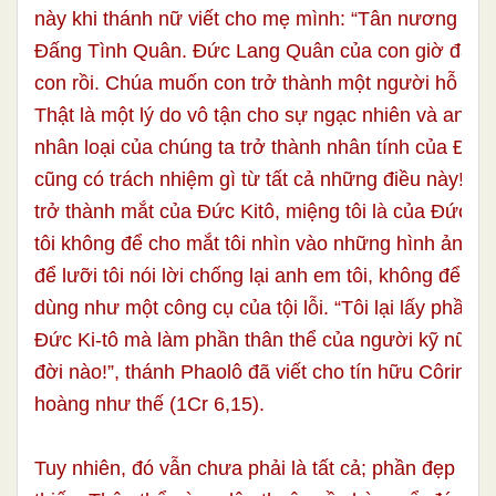
này khi thánh nữ viết cho mẹ mình: “Tân nương nay
Đấng Tình Quân. Đức Lang Quân của con giờ đây 
con rồi. Chúa muốn con trở thành một người hỗ trợ
Thật là một lý do vô tận cho sự ngạc nhiên và an ủi 
nhân loại của chúng ta trở thành nhân tính của Đức
cũng có trách nhiệm gì từ tất cả những điều này! Nế
trở thành mắt của Đức Kitô, miệng tôi là của Đức Kit
tôi không để cho mắt tôi nhìn vào những hình ảnh 
để lưỡi tôi nói lời chống lại anh em tôi, không để thân
dùng như một công cụ của tội lỗi. “Tôi lại lấy phần t
Đức Ki-tô mà làm phần thân thể của người kỹ nữ s
đời nào!”, thánh Phaolô đã viết cho tín hữu Côrintô 
hoàng như thế (1Cr 6,15).
Tuy nhiên, đó vẫn chưa phải là tất cả; phần đẹp nhất