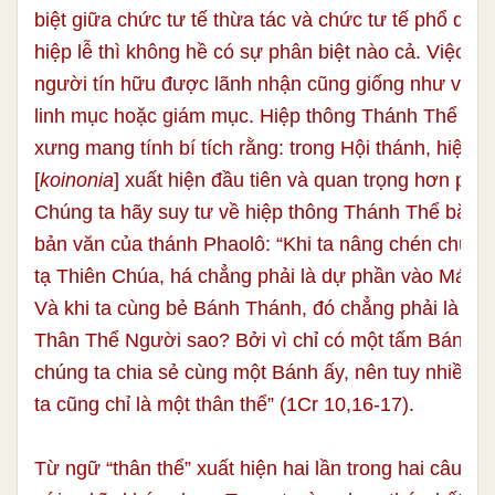
biệt giữa chức tư tế thừa tác và chức tư tế phổ quát
hiệp lễ thì không hề có sự phân biệt nào cả. Việc hi
người tín hữu được lãnh nhận cũng giống như việc 
linh mục hoặc giám mục. Hiệp thông Thánh Thể là l
xưng mang tính bí tích rằng: trong Hội thánh, hiệp t
[
koinonia
] xuất hiện đầu tiên và quan trọng hơn phẩm
Chúng ta hãy suy tư về hiệp thông Thánh Thể bắt đ
bản văn của thánh Phaolô: “Khi ta nâng chén chúc
tạ Thiên Chúa, há chẳng phải là dự phần vào Máu 
Và khi ta cùng bẻ Bánh Thánh, đó chẳng phải là dự
Thân Thể Người sao? Bởi vì chỉ có một tấm Bánh, v
chúng ta chia sẻ cùng một Bánh ấy, nên tuy nhiều 
ta cũng chỉ là một thân thể” (1Cr 10,16-17).
Từ ngữ “thân thể” xuất hiện hai lần trong hai câu tr