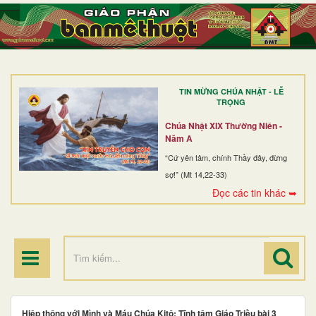
TRANG NHẤT
GIỚI THIỆU
GIÁO XỨ
TIN MỪNG CHÚA NHẬT - LỄ
DÒNG TU
TRỌNG
BAN MỤC VỤ
Chúa Nhật XIX Thường Niên -
Năm A
ĐOÀN THỂ CG
“Cứ yên tâm, chính Thầy đây, đừng
sợ!” (Mt 14,22-33)
LINH MỤC
Đọc các tin khác ➥
ĐIỂM HÀNH HƯƠNG
Hiệp thông với Mình và Máu Chúa Kitô: Tĩnh tâm Giáo Triều bài 3