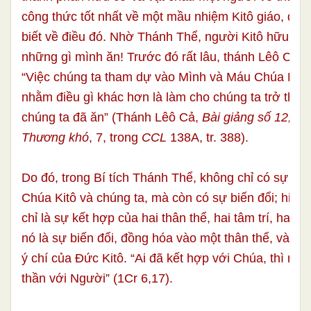
công thức tốt nhất về một mầu nhiệm Kitô giáo, dù 
biết về điều đó. Nhờ Thánh Thể, người Kitô hữu mới
những gì mình ăn! Trước đó rất lâu, thánh Lêô Cả cũ
“Việc chúng ta tham dự vào Mình và Máu Chúa Kitô
nhằm điều gì khác hơn là làm cho chúng ta trở thà
chúng ta đã ăn” (Thánh Lêô Cả,
Bài giảng số 12, về
Thương khó
, 7, trong
CCL
138A, tr. 388).
Do đó, trong Bí tích Thánh Thể, không chỉ có sự hiệ
Chúa Kitô và chúng ta, mà còn có sự biến đổi; hiệp
chỉ là sự kết hợp của hai thân thể, hai tâm trí, hai ý
nó là sự biến đổi, đồng hóa vào một thân thể, vào mộ
ý chí của Đức Kitô. “Ai đã kết hợp với Chúa, thì nên
thần với Người” (1Cr 6,17).