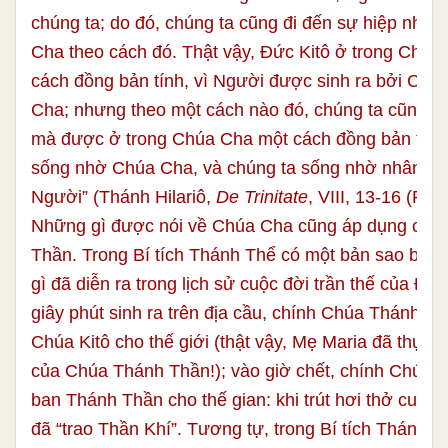
chúng ta; do đó, chúng ta cũng đi đến sự hiệp nhất
Cha theo cách đó. Thật vậy, Đức Kitô ở trong Chúa
cách đồng bản tính, vì Người được sinh ra bởi Chú
Cha; nhưng theo một cách nào đó, chúng ta cũng n
mà được ở trong Chúa Cha một cách đồng bản tính.
sống nhờ Chúa Cha, và chúng ta sống nhờ nhân tín
Người” (Thánh Hilariô,
De Trinitate
, VIII, 13-16 (PL 1
Những gì được nói về Chúa Cha cũng áp dụng cho
Thần. Trong Bí tích Thánh Thể có một bản sao bí t
gì đã diễn ra trong lịch sử cuộc đời trần thế của Đức
giây phút sinh ra trên địa cầu, chính Chúa Thánh T
Chúa Kitô cho thế giới (thật vậy, Mẹ Maria đã thụ th
của Chúa Thánh Thần!); vào giờ chết, chính Chúa K
ban Thánh Thần cho thế gian: khi trút hơi thở cuối 
đã “trao Thần Khí”. Tương tự, trong Bí tích Thánh Th