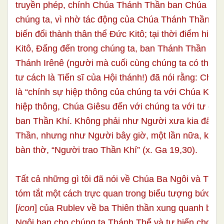
truyền phép, chính Chúa Thánh Thần ban Chúa Giê
chúng ta, vì nhờ tác động của Chúa Thánh Thần, 
biến đổi thành thân thể Đức Kitô; tại thời điểm hiệp 
Kitô, Đấng đến trong chúng ta, ban Thánh Thần cho
Thánh Irênê (người mà cuối cùng chúng ta có thể c
tư cách là Tiến sĩ của Hội thánh!) đã nói rằng: Chú
là “chính sự hiệp thông của chúng ta với Chúa Kitô”
hiệp thông, Chúa Giêsu đến với chúng ta với tư các
ban Thần Khí. Không phải như Người xưa kia đã b
Thần, nhưng như Người bây giờ, một lần nữa, khi hi
bàn thờ, “Người trao Thần Khí” (x. Ga 19,30).
Tất cả những gì tôi đã nói về Chúa Ba Ngôi và Thá
tóm tắt một cách trực quan trong biểu tượng bức tr
[
icon
] của Rublev về ba Thiên thần xung quanh bàn
Ngôi ban cho chúng ta Thánh Thể và tự hiến cho ch