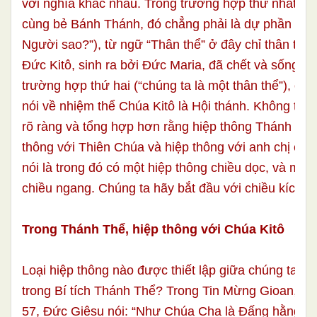
với nghĩa khác nhau. Trong trường hợp thứ nhất (“V
cùng bẻ Bánh Thánh, đó chẳng phải là dự phần và
Người sao?”), từ ngữ “Thân thể” ở đây chỉ thân thể 
Đức Kitô, sinh ra bởi Đức Maria, đã chết và sống lại
trường hợp thứ hai (“chúng ta là một thân thể”), ở đâ
nói về nhiệm thể Chúa Kitô là Hội thánh. Không thể
rõ ràng và tổng hợp hơn rằng hiệp thông Thánh Thể 
thông với Thiên Chúa và hiệp thông với anh chị em 
nói là trong đó có một hiệp thông chiều dọc, và một 
chiều ngang. Chúng ta hãy bắt đầu với chiều kích đầ
Trong Thánh Thể, hiệp thông với Chúa Kitô
Loại hiệp thông nào được thiết lập giữa chúng ta và
trong Bí tích Thánh Thể? Trong Tin Mừng Gioan, c
57, Đức Giêsu nói: “Như Chúa Cha là Đấng hằng số