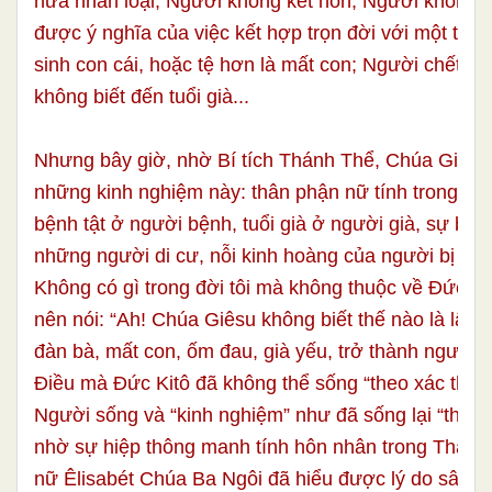
nửa nhân loại; Người không kết hôn, Người không t
được ý nghĩa của việc kết hợp trọn đời với một thụ 
sinh con cái, hoặc tệ hơn là mất con; Người chết tr
không biết đến tuổi già...
Nhưng bây giờ, nhờ Bí tích Thánh Thể, Chúa Giêsu 
những kinh nghiệm này: thân phận nữ tính trong ng
bệnh tật ở người bệnh, tuổi già ở người già, sự bấ
những người di cư, nỗi kinh hoàng của người bị bắn
Không có gì trong đời tôi mà không thuộc về Đức Ki
nên nói: “Ah! Chúa Giêsu không biết thế nào là lấy 
đàn bà, mất con, ốm đau, già yếu, trở thành người đ
Điều mà Đức Kitô đã không thể sống “theo xác thịt”, 
Người sống và “kinh nghiệm” như đã sống lại “theo 
nhờ sự hiệp thông manh tính hôn nhân trong Thánh
nữ Êlisabét Chúa Ba Ngôi đã hiểu được lý do sâu x