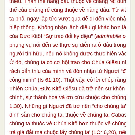
thiếu. Thân thể nàng dâu thuộc về chàng rể; đúng, 
thể của chàng rể cũng thuộc về nàng dâu. Từ việc c
ta phải ngay lập tức vượt qua để đi đến việc nhận l
hiệp thông. Không nhận lãnh điều gì khác hơn là sự
của Đức Kitô! “Sự trao đổi kỳ diệu” (
admirabile com
phụng vụ nói đến sẽ thực sự diễn ra ở đâu trong đờ
người tín hữu, nếu nó không được thực hiện vào lúc
Ở đó, chúng ta có cơ hội trao cho Chúa Giêsu nhữn
rách bẩn thỉu của mình và đón nhận từ Người “đức 
công minh” (Is 61,10). Thật vậy, có lời chép rằng “c
Thiên Chúa, Đức Kitô Giêsu đã trở nên sự khôn ng
chính, sự thánh hoá và ơn cứu chuộc cho chúng ta” 
1,30). Những gì Người đã trở nên “cho chúng ta” th
định sẵn cho chúng ta, thuộc về chúng ta. Cabasilas 
chúng ta thuộc về Chúa Kitô hơn thuộc về chúng ta,
trả giá đắt mà chuộc lấy chúng ta’ (1Cr 6,20), nên mộ