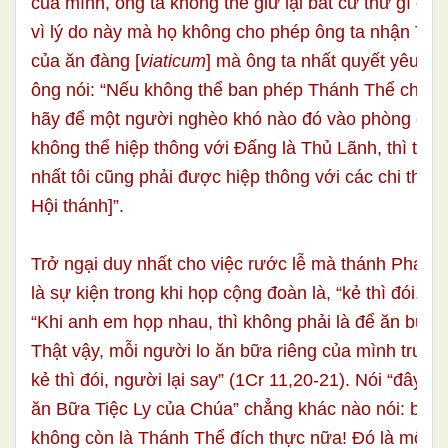
của mình, ông ta không thể giữ lại bất cứ thứ gì ông
vì lý do này mà họ không cho phép ông ta nhận Th
của ăn đàng [
viaticum
] mà ông ta nhất quyết yêu cầ
ông nói: “Nếu không thể ban phép Thánh Thể cho tôi,
hãy để một người nghèo khó nào đó vào phòng của t
không thể hiệp thông với Đấng là Thủ Lãnh, thì tôi m
nhất tôi cũng phải được hiệp thông với các chi thể 
Hội thánh]”.
Trở ngại duy nhất cho việc rước lễ mà thánh Phaolô
là sự kiện trong khi họp cộng đoàn là, “kẻ thì đói, ng
“Khi anh em họp nhau, thì không phải là để ăn bữa 
Thật vậy, mỗi người lo ăn bữa riêng của mình trước,
kẻ thì đói, người lại say” (1Cr 11,20-21). Nói “đây k
ăn Bữa Tiệc Ly của Chúa” chẳng khác nào nói: bữa
không còn là Thánh Thể đích thực nữa! Đó là một t