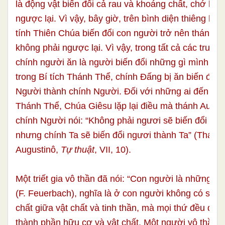
là động vật biến đổi cả rau và khoáng chất, chớ khô
ngược lại. Vì vậy, bây giờ, trên bình diện thiêng liên
tính Thiên Chúa biến đổi con người trở nên thánh t
không phải ngược lại. Vì vậy, trong tất cả các trườ
chính người ăn là người biến đổi những gì mình ăn, 
trong Bí tích Thánh Thể, chính Đấng bị ăn biến đổi b
Người thành chính Người. Đối với những ai đến lãn
Thánh Thể, Chúa Giêsu lặp lại điều mà thánh Augus
chính Người nói: “Không phải ngươi sẽ biến đổi Ta 
nhưng chính Ta sẽ biến đổi ngươi thành Ta” (Thánh
Augustinô,
Tự thuật
, VII, 10).
Một triết gia vô thần đã nói: “Con người là những gì
(F. Feuerbach), nghĩa là ở con người không có sự k
chất giữa vật chất và tinh thần, mà mọi thứ đều đượ
thành phần hữu cơ và vật chất. Một người vô thần 