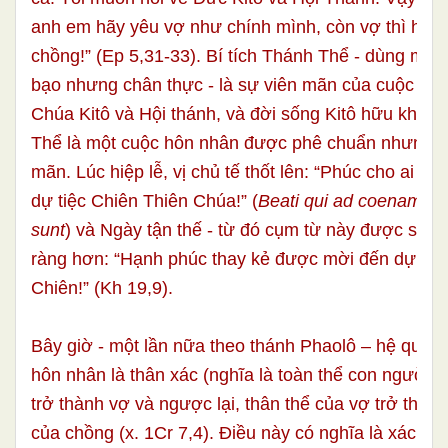
anh em hãy yêu vợ như chính mình, còn vợ thì hãy 
chồng!” (Ep 5,31-33). Bí tích Thánh Thể - dùng một 
bạo nhưng chân thực - là sự viên mãn của cuộc hô
Chúa Kitô và Hội thánh, và đời sống Kitô hữu khôn
Thể là một cuộc hôn nhân được phê chuẩn nhưng k
mãn. Lúc hiệp lễ, vị chủ tế thốt lên: “Phúc cho ai đ
dự tiệc Chiên Thiên Chúa!” (
Beati qui ad coenam Agn
sunt
) và Ngày tận thế - từ đó cụm từ này được sử dụ
ràng hơn: “Hạnh phúc thay kẻ được mời đến dự tiệ
Chiên!” (Kh 19,9).
Bây giờ - một lần nữa theo thánh Phaolô – hệ quả tứ
hôn nhân là thân xác (nghĩa là toàn thể con người)
trở thành vợ và ngược lại, thân thể của vợ trở thành
của chồng (x. 1Cr 7,4). Điều này có nghĩa là xác thị