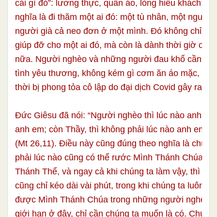
cái gì đó”: lương thực, quần áo, lòng hiếu khách; n
nghĩa là đi thăm một ai đó: một tù nhân, một người 
người già cả neo đơn ở một mình. Đó không chỉ là 
giúp đỡ cho một ai đó, mà còn là dành thời giờ cho 
nữa. Người nghèo và những người đau khổ cần tình 
tình yêu thương, không kém gì cơm ăn áo mặc, nhất
thời bị phong tỏa cô lập do đại dịch Covid gây ra.
Đức Giêsu đã nói: “Người nghèo thì lúc nào anh em
anh em; còn Thầy, thì không phải lúc nào anh em cũ
(Mt 26,11). Điều này cũng đúng theo nghĩa là chúng
phải lúc nào cũng có thể rước Mình Thánh Chúa tron
Thánh Thể, và ngay cả khi chúng ta làm vậy, thì việc
cũng chỉ kéo dài vài phút, trong khi chúng ta luôn c
được Mình Thánh Chúa trong những người nghèo. 
giới hạn ở đây, chỉ cần chúng ta muốn là có. Chúng 