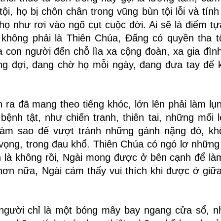
tội, họ bị chôn chân trong vũng bùn tội lỗi và tín
ọ như rơi vào ngõ cụt cuộc đời. Ai sẽ là điểm tự
không phải là Thiên Chúa, Đấng có quyền tha t
con người đến chỗ lìa xa cộng đoàn, xa gia đình
g đợi, đang chờ họ mỗi ngày, đang đưa tay để 
 ra đã mang theo tiếng khóc, lớn lên phải làm lụn
bệnh tật, như chiến tranh, thiên tai, những mối 
làm sao để vượt tránh những gánh nặng đó, kh
 vọng, trong đau khổ. Thiên Chúa có ngó lơ những
n là không rồi, Ngài mong được ở bên cạnh để là
ơn nữa, Ngài cảm thấy vui thích khi được ở giữ
ếp người chỉ là một bóng mây bay ngang cửa sổ, 