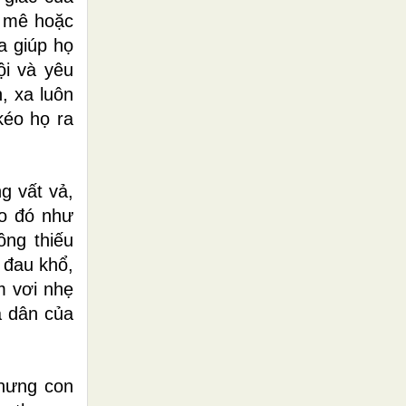
h mê hoặc
a giúp họ
ội và yêu
, xa luôn
kéo họ ra
g vất vả,
lo đó như
ông thiếu
 đau khổ,
m vơi nhẹ
a dân của
nhưng con