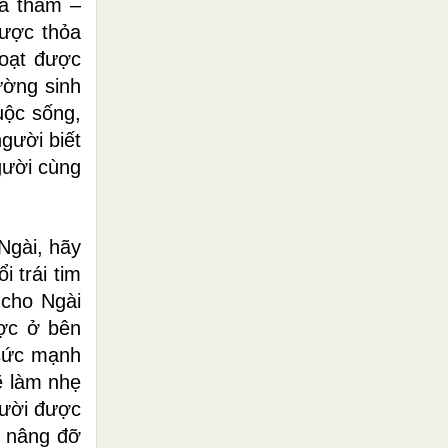
ủa tham –
được thỏa
đoạt được
ường sinh
uộc sống,
gười biết
gười cùng
Ngài, hãy
 trái tim
 cho Ngài
ược ở bên
 sức mạnh
ẽ làm nhẹ
gười được
c nâng đỡ