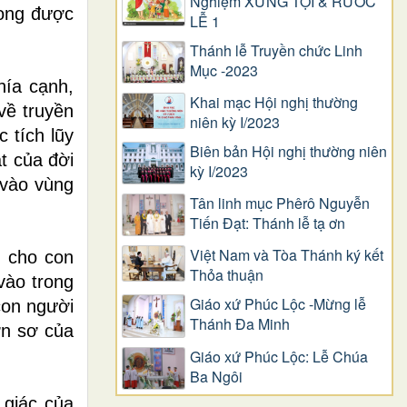
Nghiệm XƯNG TỘI & RƯỚC
mong được
LỄ 1
Thánh lễ Truyền chức Linh
Mục -2023
hía cạnh,
Khai mạc Hội nghị thường
về truyền
niên kỳ I/2023
 tích lũy
Biên bản Hội nghị thường niên
ật của đời
kỳ I/2023
 vào vùng
Tân linh mục Phêrô Nguyễn
Tiến Đạt: Thánh lễ tạ ơn
Việt Nam và Tòa Thánh ký kết
m cho con
Thỏa thuận
vào trong
Giáo xứ Phúc Lộc -Mừng lễ
 con người
Thánh Đa Minh
ơn sơ của
Giáo xứ Phúc Lộc: Lễ Chúa
Ba Ngôi
 giác của