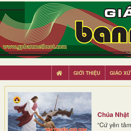
GIỚI THIỆU
GIÁO XỨ
Chúa Nhật
“Cứ yên tâm