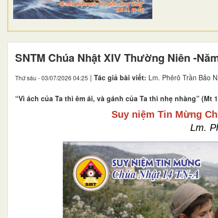
SNTM Chúa Nhật XIV Thường Niên -Nă
|
Tác giả bài viết:
Lm. Phêrô Trần Bảo N
Thứ sáu - 03/07/2026 04:25
“Vì ách của Ta thì êm ái, và gánh của Ta thì nhẹ nhàng” (Mt 1
Suy niệm Tin Mừng Chú
Lm. P