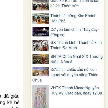
Giáo xứ Ea Tul: Thánh lễ ban
bí tích Thêm sức
Thánh lễ mừng Kim Khánh
Hôn Phối
Cứ yên tâm-chính Thầy đây-
đừng sợ!
GX Thánh Linh: Thánh lễ kính
Thánh Đa Minh
SNTM Chúa Nhật XIX Thường
Niên -Năm A
Đức tin – chiếc cầu nối con
người với quyền năng Thiên
Chúa
VHTK Thánh Micae Nguyễn
Huy Mỹ, Giáo dân, ngày 12.08
a đã giấu
ững kẻ bé