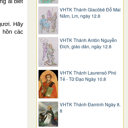
g ai biết
VHTK Thánh Giacôbê Ðỗ Mai
Năm, Lm, ngày 12.8
gươi. Hãy
m hồn các
VHTK Thánh Antôn Nguyễn
Ðích, giáo dân, ngày 12.8
VHTK Thánh Laurensô Phó
Tế - Tử Đạo Ngày 10.8
VHTK Thánh Đaminh Ngày 8.
8