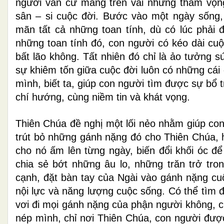
người vẫn cứ mang trên vai những tham vọng
sân – si cuộc đời. Bước vào một ngày sống
mãn tất cả những toan tính, dù có lúc phải
những toan tính đó, con người có kéo dài cuộ
bất lão không. Tất nhiên đó chỉ là ảo tưởng 
sự khiêm tốn giữa cuộc đời luôn có những cái 
mình, biết ta, giúp con người tìm được sự bổ
chí hướng, cùng niềm tin và khát vọng.
Thiên Chúa đề nghị một lối nẻo nhằm giúp con
trút bỏ những gánh nặng đó cho Thiên Chúa, hã
cho nó ấm lên từng ngày, biến đổi khối óc để
chia sẻ bớt những âu lo, những trăn trở tr
cạnh, đặt bàn tay của Ngài vào gánh nặng c
nội lực và năng lượng cuộc sống. Có thể tìm 
vơi đi mọi gánh nặng của phận người không, c
nép mình, chỉ nơi Thiên Chúa, con người đượ