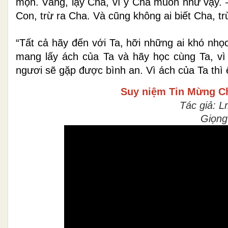
mọn. Vâng, lạy Cha, vì ý Cha muốn như vậy. –
Con, trừ ra Cha. Và cũng không ai biết Cha, 
“Tất cả hãy đến với Ta, hỡi những ai khó nh
mang lấy ách của Ta và hãy học cùng Ta, vì
ngươi sẽ gặp được bình an. Vì ách của Ta thì 
Suy niệm Tin Mừng
C
Tác giả: L
Giọng