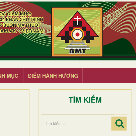
NH MỤC
ĐIỂM HÀNH HƯƠNG
TÌM KIẾM