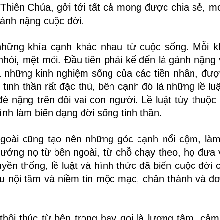
từ Thiên Chúa, gởi tới tất cả mong được chia sẻ, 
ánh nặng cuộc đời.
hững khía cạnh khác nhau từ cuộc sống. Mỗi k
nhói, mệt mỏi. Đầu tiên phải kể đến là gánh nặng 
là những kinh nghiệm sống của các tiền nhân, được
t tinh thần rất đặc thù, bên cạnh đó là những lề lu
đè nặng trên đôi vai con người. Lề luật tùy thuộc
tình làm biến dạng đời sống tinh thần.
ngoài cũng tạo nên những góc cạnh nổi cộm, là
hướng nọ từ bên ngoài, từ chỗ chạy theo, họ đưa 
ruyền thống, lề luật và hình thức đã biến cuộc đời
âu nội tâm và niềm tin mộc mạc, chân thành và đ
hôi thúc từ bên trong hay gọi là lương tâm, cảm