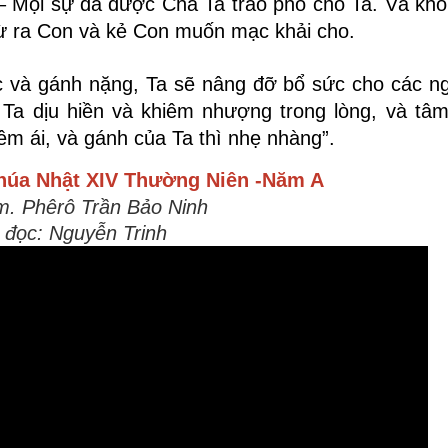
 Mọi sự đã được Cha Ta trao phó cho Ta. Và khôn
trừ ra Con và kẻ Con muốn mạc khải cho.
ọc và gánh nặng, Ta sẽ nâng đỡ bổ sức cho các n
 Ta dịu hiền và khiêm nhượng trong lòng, và tâ
êm ái, và gánh của Ta thì nhẹ nhàng”.
húa Nhật XIV Thường Niên -Năm A
m. Phêrô Trần Bảo Ninh
 đọc: Nguyễn Trinh