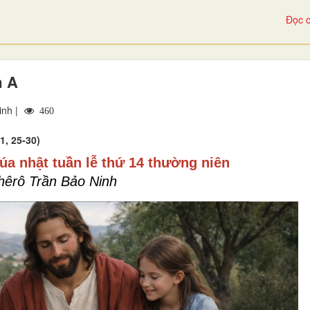
Đọc c
m A
inh |
460
1, 25-30)
a nhật tuần lễ thứ 14 thường niên
hêrô Trần Bảo Ninh