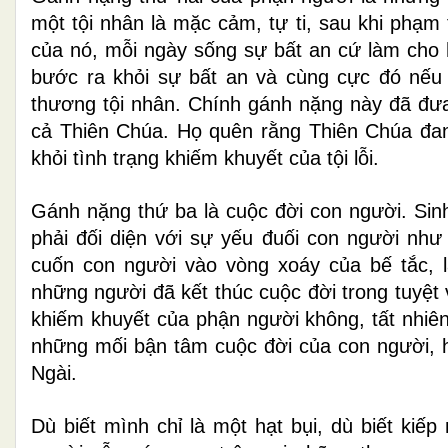
một tội nhân là mặc cảm, tự ti, sau khi phạm 
của nó, mỗi ngày sống sự bất an cứ làm cho h
bước ra khỏi sự bất an và cùng cực đó nếu 
thương tội nhân. Chính gánh nặng này đã đưa 
cả Thiên Chúa. Họ quên rằng Thiên Chúa đan
khỏi tình trạng khiếm khuyết của tội lỗi.
Gánh nặng thứ ba là cuộc đời con người. Sinh
phải đối diện với sự yếu đuối con người như 
cuốn con người vào vòng xoáy của bế tắc, 
những người đã kết thúc cuộc đời trong tuyệt
khiếm khuyết của phận người không, tất nhiê
những mối bận tâm cuộc đời của con người, h
Ngài.
Dù biết mình chỉ là một hạt bụi, dù biết ki