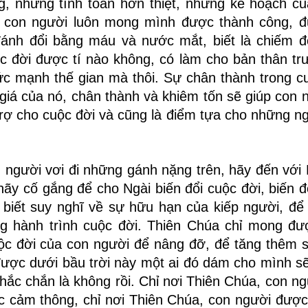
, những tính toán hơn thiệt, những kế hoạch c
, con người luôn mong mình được thành công, 
 đánh đổi bằng máu và nước mắt, biết là chiếm 
c đời được tí nào không, có làm cho bản thân tr
sức mạnh thế gian mà thôi. Sự chân thành trong c
giá của nó, chân thành và khiêm tốn sẽ giúp con n
 trợ cho cuộc đời và cũng là điểm tựa cho những n
 người vơi đi những gánh nặng trên, hãy đến với 
y cố gắng để cho Ngài biến đổi cuộc đời, biến đổi
 biết suy nghĩ về sự hữu hạn của kiếp người, để
ong hành trình cuộc đời. Thiên Chúa chỉ mong đ
uộc đời của con người để nâng đỡ, để tăng thêm
được dưới bầu trời này một ai đó dám cho mình s
hắc chắn là không rồi. Chỉ nơi Thiên Chúa, con n
c cảm thông, chỉ nơi Thiên Chúa, con người đượ