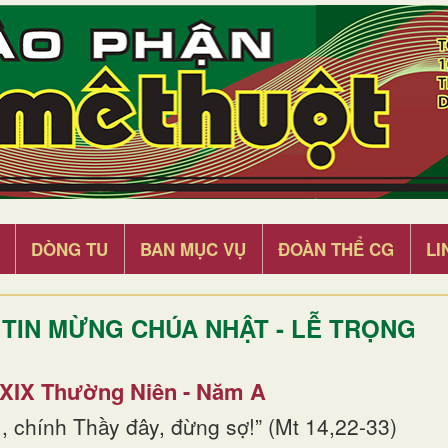
DÒNG TU
BAN MỤC VỤ
ĐOÀN THỂ CG
LI
TIN MỪNG CHÚA NHẬT - LỄ TRỌNG
 XIX Thường Niên - Năm A
, chính Thầy đây, đừng sợ!” (Mt 14,22-33)