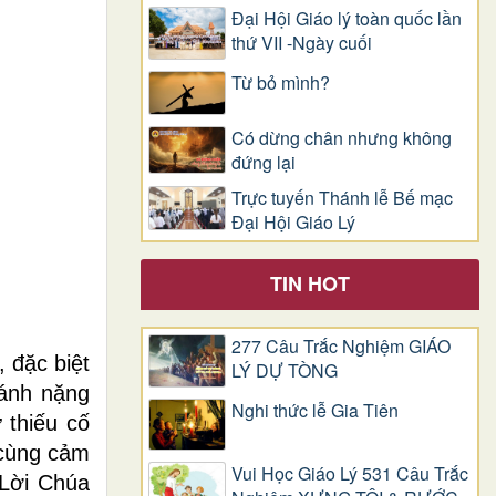
Đại Hội Giáo lý toàn quốc lần
thứ VII -Ngày cuối
Từ bỏ mình?
Có dừng chân nhưng không
đứng lại
Trực tuyến Thánh lễ Bế mạc
Đại Hội Giáo Lý
TIN HOT
277 Câu Trắc Nghiệm GIÁO
 đặc biệt
LÝ DỰ TÒNG
gánh nặng
Nghi thức lễ Gia Tiên
 thiếu cố
 cùng cảm
Vui Học Giáo Lý 531 Câu Trắc
 Lời Chúa