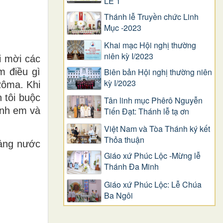
LỄ 1
Thánh lễ Truyền chức Linh
Mục -2023
Khai mạc Hội nghị thường
niên kỳ I/2023
i mời các
m điều gì
Biên bản Hội nghị thường niên
kỳ I/2023
Rôma. Khi
n tôi buộc
Tân linh mục Phêrô Nguyễn
 anh em và
Tiến Đạt: Thánh lễ tạ ơn
Việt Nam và Tòa Thánh ký kết
Thỏa thuận
iảng nước
Giáo xứ Phúc Lộc -Mừng lễ
Thánh Đa Minh
Giáo xứ Phúc Lộc: Lễ Chúa
Ba Ngôi