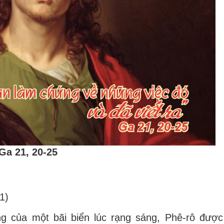
Ga 21, 20-25
1)
ng c
ủ
a m
ộ
t b
ã
i bi
ể
n l
ú
c r
ạ
ng s
á
ng, Ph
ê
-r
ô
đượ
c