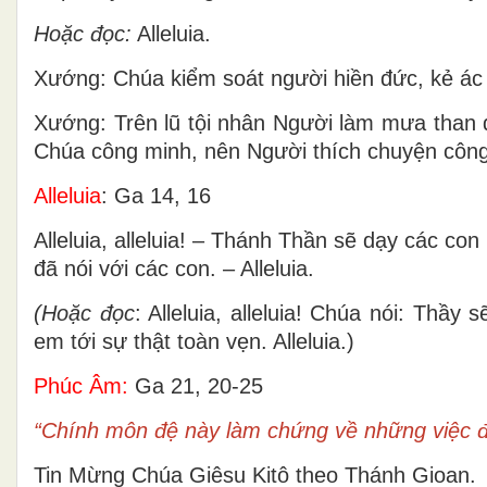
Hoặc đọc:
Alleluia.
Xướng: Chúa kiểm soát người hiền đức, kẻ ác n
Xướng: Trên lũ tội nhân Người làm mưa than đ
Chúa công minh, nên Người thích chuyện công 
Alleluia
: Ga 14, 16
Alleluia, alleluia! – Thánh Thần sẽ dạy các co
đã nói với các con. – Alleluia.
(Hoặc đọc
: Alleluia, alleluia! Chúa nói: Thầ
em tới sự thật toàn vẹn. Alleluia.)
Phúc Âm:
Ga 21, 20-25
“Chính môn đệ này làm chứng về những việc đó
Tin Mừng Chúa Giêsu Kitô theo Thánh Gioan.