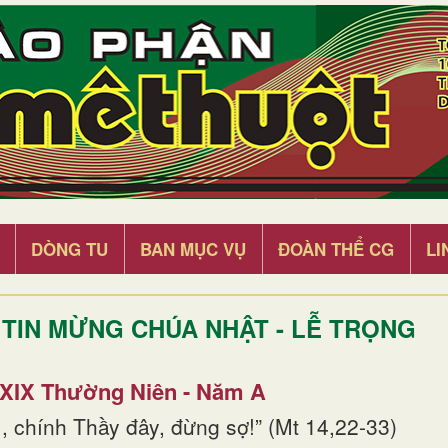
DÒNG TU
BAN MỤC VỤ
ĐOÀN THỂ CG
LI
TIN MỪNG CHÚA NHẬT - LỄ TRỌNG
 XIX Thường Niên - Năm A
, chính Thầy đây, đừng sợ!” (Mt 14,22-33)