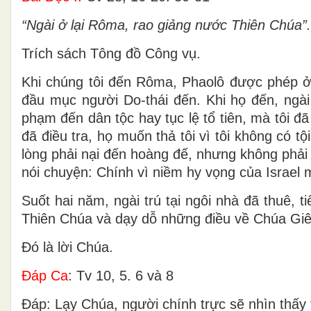
“Ngài ở lại Rôma, rao giảng nước Thiên Chúa”.
Trích sách Tông đồ Công vụ.
Khi chúng tôi đến Rôma, Phaolô được phép ở 
đầu mục người Do-thái đến. Khi họ đến, ngài
phạm đến dân tộc hay tục lệ tổ tiên, mà tôi đã
đã điều tra, họ muốn thả tôi vì tôi không có t
lòng phải nại đến hoàng đế, nhưng không phải l
nói chuyện: Chính vì niềm hy vọng của Israel 
Suốt hai năm, ngài trú tại ngôi nhà đã thuê, 
Thiên Chúa và dạy dỗ những điều về Chúa Giês
Ðó là lời Chúa.
Ðáp Ca
: Tv 10, 5. 6 và 8
Ðáp: Lạy Chúa, người chính trực sẽ nhìn thấy