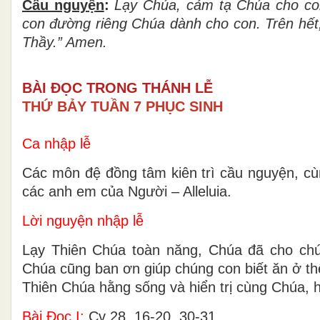
Cầu nguy
ệ
n
:
L
ạ
y Ch
ú
a, c
ả
m t
ạ
Ch
ú
a cho c
con
đườ
ng riêng Chúa dành cho con. Trên h
ế
t
Th
ầ
y.” Amen.
BÀI ĐỌC TRONG THÁNH LỄ
THỨ BẢY TUẦN 7 PHỤC SINH
Ca nhập lễ
Các môn đệ đồng tâm kiên trì cầu nguyện, c
các anh em của Người – Alleluia.
Lời nguyện nhập lễ
Lạy Thiên Chúa toàn năng, Chúa đã cho ch
Chúa cũng ban ơn giúp chúng con biết ăn ở th
Thiên Chúa hằng sống và hiển trị cùng Chúa,
Bài Ðọc I:
Cv 28, 16-20. 30-31