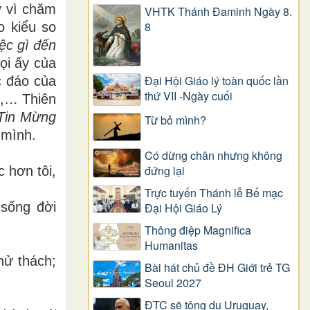
y v
ì
ch
ă
m
VHTK Thánh Đaminh Ngày 8.
8
o ki
ể
u so
ệ
c g
ì
đế
n
ọ
i
ấ
y c
ủ
a
Đại Hội Giáo lý toàn quốc lần
c
đ
á
o c
ủ
a
thứ VII -Ngày cuối
,
…
Thiên
Tin M
ừ
ng
Từ bỏ mình?
 mình.
Có dừng chân nhưng không
đứng lại
c h
ơ
n t
ô
i,
Trực tuyến Thánh lễ Bế mạc
 s
ố
ng
đờ
i
Đại Hội Giáo Lý
Thông điệp Magnifica
Humanitas
h
ử
th
á
ch;
Bài hát chủ đề ĐH Giới trẻ TG
Seoul 2027
ĐTC sẽ tông du Uruguay,