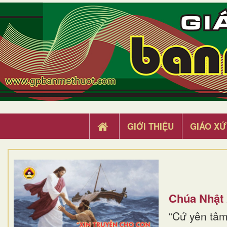
GIỚI THIỆU
GIÁO XỨ
Chúa Nhật
“Cứ yên tâm