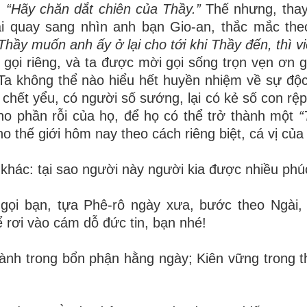
:
“
Hãy ch
ă
n d
ắ
t chi
ê
n c
ủ
a Th
ầ
y.
”
Th
ế
nh
ư
ng, tha
ạ
i quay sang nh
ì
n anh b
ạ
n Gio-an, th
ắ
c m
ắ
c the
Th
ầ
y mu
ố
n anh
ấ
y
ở
l
ạ
i cho t
ớ
i khi Th
ầ
y
đế
n, th
ì
vi
 g
ọ
i ri
ê
ng, v
à
ta
đượ
c m
ờ
i g
ọ
i s
ố
ng tr
ọ
n v
ẹ
n
ơ
n g
Ta kh
ô
ng th
ể
n
à
o hi
ể
u h
ế
t huy
ề
n nhi
ệ
m v
ề
s
ự
độ
 ch
ế
t y
ể
u, c
ó
ng
ườ
i s
ố
s
ướ
ng, l
ạ
i c
ó
k
ẻ
s
ố
con r
ệ
p
ho ph
ầ
n r
ỗ
i c
ủ
a h
ọ
,
để
h
ọ
c
ó
th
ể
tr
ở
th
à
nh m
ộ
t
“
ho th
ế
gi
ớ
i h
ô
m nay theo c
á
ch ri
ê
ng bi
ệ
t, c
á
v
ị
c
ủ
a
 kh
á
c: t
ạ
i sao ng
ườ
i n
à
y ng
ườ
i kia
đượ
c nhi
ề
u ph
ú
 g
ọ
i b
ạ
n, t
ự
a Ph
ê
-r
ô
ng
à
y x
ư
a, b
ướ
c theo Ng
à
i,
ể
r
ơ
i v
à
o cám d
ỗ
đứ
c tin, b
ạ
n nhé!
à
nh trong b
ổ
n ph
ậ
n h
ằ
ng ng
à
y; Ki
ê
n v
ữ
ng trong t