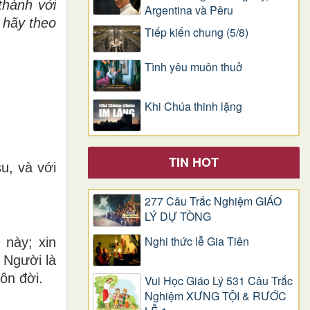
th
à
nh v
ớ
i
Argentina và Pêru
 h
ã
y theo
Tiếp kiến chung (5/8)
Tình yêu muôn thuở
Khi Chúa thinh lặng
TIN HOT
u, và với
277 Câu Trắc Nghiệm GIÁO
LÝ DỰ TÒNG
Nghi thức lễ Gia Tiên
này; xin
 Người là
ôn đời.
Vui Học Giáo Lý 531 Câu Trắc
Nghiệm XƯNG TỘI & RƯỚC