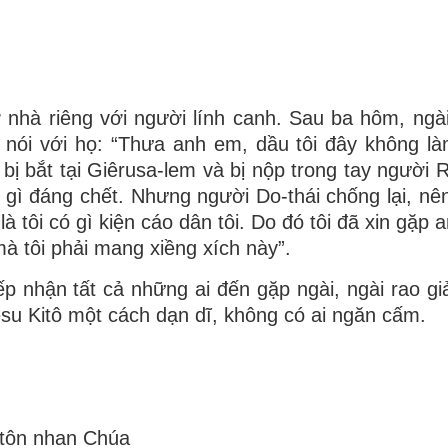
nhà riêng với người lính canh. Sau ba hôm, ngà
 nói với họ: “Thưa anh em, dầu tôi đây không là
 bị bắt tại Giêrusa-lem và bị nộp trong tay người 
ội gì đáng chết. Nhưng người Do-thái chống lại, nê
à tôi có gì kiện cáo dân tôi. Do đó tôi đã xin gặp
mà tôi phải mang xiềng xích này”.
tiếp nhận tất cả những ai đến gặp ngài, ngài rao g
u Kitô một cách dạn dĩ, không có ai ngăn cấm.
 tôn nhan Chúa