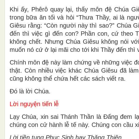
Khi ấy, Phêrô quay lại, thấy môn đệ Chúa G
trong bữa ăn tối và hỏi “Thưa Thầy, ai là ng
Giêsu rằng: “Còn người này thì sao?” Chúa Gi
đến thì việc gì đến con? Phần con, cứ theo T
không chết. Nhưng Chúa Giêsu không nói với
muốn nó cứ ở lại mãi cho tới khi Thầy đến thì 
Chính môn đệ này làm chứng về những việc đó v
thật. Còn nhiều việc khác Chúa Giêsu đã làm, 
cũng không thể chứa hết các sách viết ra.
Ðó là lời Chúa.
Lời nguyện tiến lễ
Lạy Chúa, xin sai Thánh Thần là Ðấng đem lạ
chúng con cử hành lễ tế này. Chúng con cầu 
Lời tiền tụng Phục Sinh hay Thăng Thiên