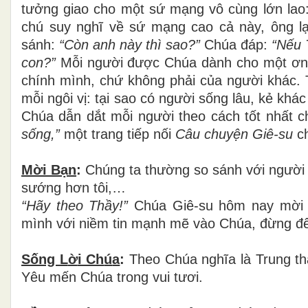
t
ưở
ng giao cho m
ộ
t s
ứ
m
ạ
ng v
ô
c
ù
ng l
ớ
n lao
ch
ú
suy ngh
ĩ
v
ề
s
ứ
m
ạ
ng cao c
ả
n
à
y,
ô
ng l
s
á
nh:
“
Còn anh này thì sao?
”
Chúa
đ
á
p:
“
N
ế
u 
con?
”
M
ỗ
i ng
ườ
i
đượ
c Ch
ú
a d
à
nh cho m
ộ
t
ơ
n
ch
í
nh m
ì
nh, ch
ứ
kh
ô
ng ph
ả
i c
ủ
a ng
ườ
i kh
á
c. 
m
ỗ
i ng
ô
i v
ị
: t
ạ
i sao c
ó
ng
ườ
i s
ố
ng l
â
u, k
ẻ
kh
á
c
Chúa d
ẫ
n d
ắ
t m
ỗ
i ng
ườ
i theo c
á
ch t
ố
t nh
ấ
t c
s
ố
ng,
”
m
ộ
t trang ti
ế
p n
ố
i
Câu chuy
ệ
n Gi
ê
-su
c
Mời B
ạ
n
:
Chúng ta th
ườ
ng so s
á
nh v
ớ
i ng
ườ
i
s
ướ
ng h
ơ
n t
ôi,…
“Hãy theo Thầ
y!
”
Chúa Giê-su hôm nay m
ờ
i
m
ì
nh v
ớ
i ni
ề
m tin m
ạ
nh m
ẽ
v
à
o Ch
ú
a,
đừ
ng
đ
Sống L
ờ
i Ch
ú
a
:
Theo Chúa ngh
ĩ
a l
à
Trung th
Y
ê
u m
ế
n Ch
ú
a trong vui tươi.