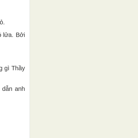
ỏ.
 lửa. Bởi
g gì Thầy
ẽ dẫn anh