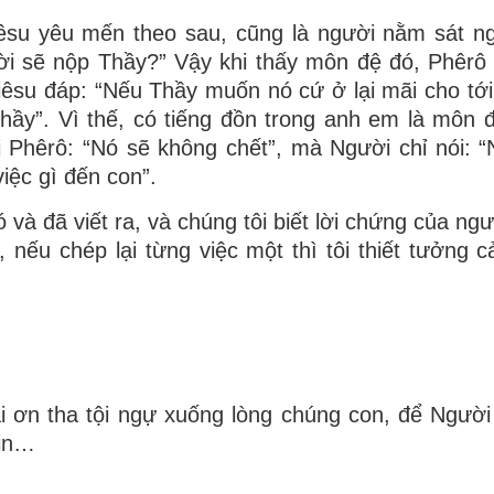
iêsu yêu mến theo sau, cũng là người nằm sát 
ười sẽ nộp Thầy?” Vậy khi thấy môn đệ đó, Phêrô
êsu đáp: “Nếu Thầy muốn nó cứ ở lại mãi cho tới
hầy”. Vì thế, có tiếng đồn trong anh em là môn 
 Phêrô: “Nó sẽ không chết”, mà Người chỉ nói: 
việc gì đến con”.
à đã viết ra, và chúng tôi biết lời chứng của ngư
nếu chép lại từng việc một thì tôi thiết tưởng cả
i ơn tha tội ngự xuống lòng chúng con, để Người
xin…