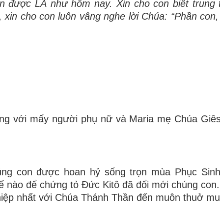
on
đượ
c L
À
nh
ư
h
ô
m nay. Xin cho con bi
ế
t trung 
, xin cho con lu
ô
n v
â
ng nghe l
ờ
i Ch
ú
a:
“
Ph
ầ
n con,
ùng với mấy người phụ nữ và Maria mẹ Chúa Giês
úng con được hoan hỷ sống trọn mùa Phục Sinh 
ế nào để chứng tỏ Ðức Kitô đã đổi mới chúng con.
 hiệp nhất với Chúa Thánh Thần đến muôn thuở mu