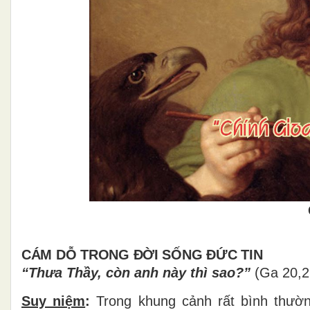
CÁM DỖ TRONG
ĐỜ
I S
ỐNG ĐỨC TIN
“Thư
a Th
ầ
y, c
ò
n anh n
à
y th
ì
sao?
”
(Ga 20,2
Suy niệm
:
Trong khung c
ả
nh r
ấ
t b
ì
nh th
ườ