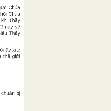
ngực Chúa
 hỏi Chúa
 khi Thầy
đệ này sẽ
“Nếu Thầy
ời ấy xác
 thế giới
 chuẩn bị