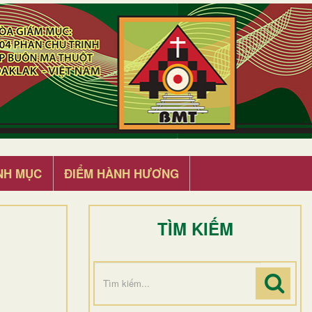
NH MỤC
ĐIỂM HÀNH HƯƠNG
TÌM KIẾM