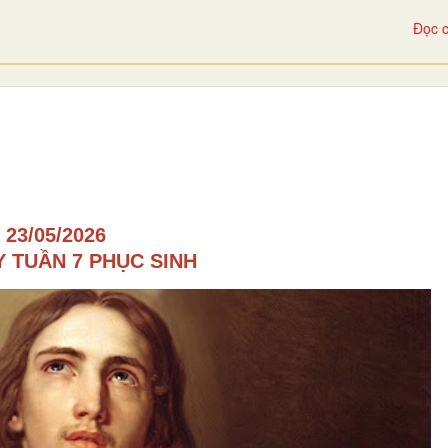
Đọc c
23/05/2026
 TUẦN 7 PHỤC SINH