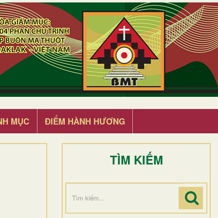
NH MỤC
ĐIỂM HÀNH HƯƠNG
TÌM KIẾM