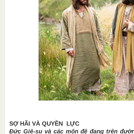
SỢ H
Ã
I V
À
QUY
ỀN LỰC
Đức Giê
-su v
à
c
á
c môn đ
ệ
đ
ang tr
ê
n
đ
ườ