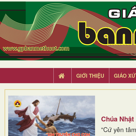
GIỚI THIỆU
GIÁO XỨ
Chúa Nhật
“Cứ yên tâm