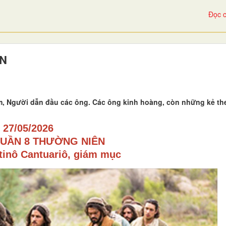
Đọc c
ÊN
em, Người dẫn đầu các ông. Các ông kinh hoàng, còn những kẻ t
27/05/2026
TUẦN 8 THƯỜNG NIÊN
inô Cantuariô, giám mục