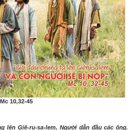
Mc 10,32-45
ng l
ê
n Gi
ê
-ru-sa-lem, Ng
ườ
i d
ẫ
n
đ
ầ
u c
á
c
ô
ng.