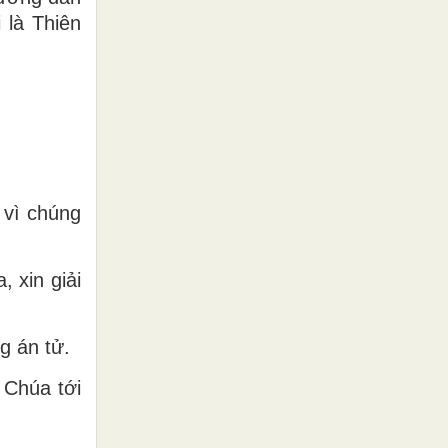
 là Thiên
 vì chúng
 xin giải
ng án tử.
 Chúa tới