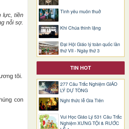
Tình yêu muôn thuở
 l
ự
c, ti
ề
n
ng n
ỗ
i sợ.
Khi Chúa thinh lặng
Đại Hội Giáo lý toàn quốc lần
thứ VII - Ngày thứ 3
TIN HOT
ương tôi.
277 Câu Trắc Nghiệm GIÁO
LÝ DỰ TÒNG
chúng con
Nghi thức lễ Gia Tiên
Vui Học Giáo Lý 531 Câu Trắc
Nghiệm XƯNG TỘI & RƯỚC