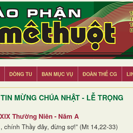
DÒNG TU
BAN MỤC VỤ
ĐOÀN THỂ CG
LI
TIN MỪNG CHÚA NHẬT - LỄ TRỌNG
 XIX Thường Niên - Năm A
, chính Thầy đây, đừng sợ!” (Mt 14,22-33)