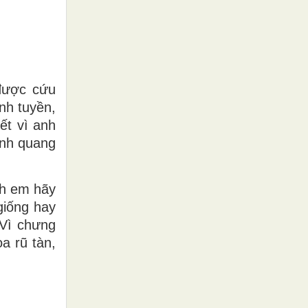
được cứu
nh tuyền,
ết vì anh
inh quang
nh em hãy
giống hay
 Vì chưng
a rũ tàn,