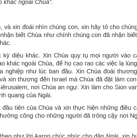
o khác ngoài Chúa”.
, và xin đoái nhìn chúng con, xin hãy tỏ cho chún
c nhận biết Chúa như chính chúng con đã nhận biết
hác.
c kỳ diệu khác. Xin Chúa quy tụ mọi người vào c
ào khác ngoài Chúa, để họ cao rao các việc lạ lùn
a nghiệp như lúc ban đầu. Xin Chúa đoái thươn
à xin thương đến Israel mà Chúa đã đặt làm con
êrusalem, nơi Chúa an ngự. Xin làm cho Sion van
nh quang của Ngài.
đầu tiên của Chúa và xin thực hiện những điều các
thưởng công cho những người đã trông cậy nơi Ngà
 theo như lời Aaron chúc phúc cho dân Ngài, xin 