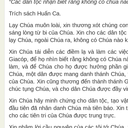
“Các dân tộc nhận biết rằng không có chúa nà
Trích sách Huấn Ca.
Lạy Chúa muôn loài, xin thương xót chúng con
sáng lòng từ bi của Chúa. Xin cho các dân tộ
lạy Chúa, ngoài Chúa ra, không có Chúa nào k
Xin Chúa tái diễn các điềm lạ và làm các việ
Giacóp, để họ nhìn biết rằng không có Chúa n
làm, và để Chúa cho họ được hưởng phần gi
Chúa, một dân được mang danh thánh Chúa, v
của Chúa. Xin cũng thương đến thành thánh Gi
chúc tụng Chúa, và cho dân Chúa được đầy vi
Xin Chúa hãy minh chứng cho dân tộc, tạo vật 
đầu tiên đã nhân danh Chúa mà tiên báo. Xin 
cho các tiên tri của Chúa được trung trực.
Xin nhậm lời cầu nguyện của các tôi tớ Chúa,