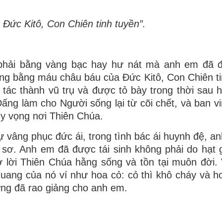
ức Kitô, Con Chiên tinh tuyền”.
phải bằng vàng bạc hay hư nát mà anh em đã 
ng bằng máu châu báu của Ðức Kitô, Con Chiên ti
 tác thành vũ trụ và được tỏ bày trong thời sau h
ng làm cho Người sống lại từ cõi chết, và ban v
hy vọng nơi Thiên Chúa.
ự vâng phục đức ái, trong tình bác ái huynh đệ, a
sơ. Anh em đã được tái sinh không phải do hạt 
ờ lời Thiên Chúa hằng sống và tồn tại muôn đời.
quang của nó ví như hoa cỏ: cỏ thì khô cháy và ho
Mừng đã rao giảng cho anh em.