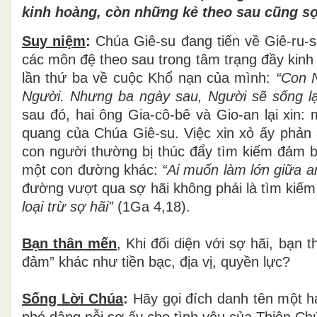
kinh ho
à
ng, c
ò
n nh
ữ
ng k
ẻ
theo sau c
ũ
ng s
Suy niệm
:
Chúa Giê-su
đ
ang ti
ế
n v
ề
Gi
ê
-ru-
c
á
c m
ô
n
đệ
theo sau trong tâm tr
ạ
ng
đầ
y kinh
l
ầ
n th
ứ
ba v
ề
cu
ộ
c Kh
ổ
n
ạ
n c
ủ
a m
ì
nh:
“Con 
Ng
ườ
i. Nh
ư
ng ba ng
à
y sau, Ng
ườ
i s
ẽ
s
ố
ng l
sau
đ
ó
, hai
ô
ng Gia-c
ô
-b
ê
v
à
Gio-an l
ạ
i xin: 
quang c
ủ
a Ch
ú
a Gi
ê
-su. Vi
ệ
c xin x
ỏ
ấ
y ph
ả
n
con ng
ườ
i th
ườ
ng b
ị
th
ú
c
đẩ
y t
ì
m ki
ế
m
đả
m 
m
ộ
t con
đườ
ng kh
á
c:
“Ai mu
ố
n l
à
m l
ớ
n gi
ữ
a a
đườ
ng v
ượ
t qua s
ợ
h
ã
i kh
ô
ng ph
ả
i l
à
t
ì
m ki
ế
m
lo
ạ
i tr
ừ
s
ợ
h
ã
i
”
(1Ga 4,18).
Bạn th
â
n m
ế
n
, Khi
đố
i di
ệ
n v
ớ
i s
ợ
h
ã
i, b
ạ
n t
đả
m
”
kh
á
c nh
ư
ti
ề
n b
ạ
c,
đị
a v
ị
, quy
ề
n lực?
Sống L
ờ
i Ch
ú
a
:
Hãy g
ọ
i
đ
í
ch danh t
ê
n m
ộ
t h
ph
ó
d
â
ng n
ỗ
i s
ợ
ấ
y cho t
ì
nh y
ê
u c
ủ
a Thi
ê
n Ch