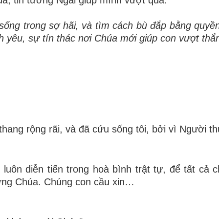
s
ố
ng trong s
ợ
h
ã
i, v
à
t
ì
m c
á
ch b
ù
đắ
p b
ằ
ng quy
ề
n
h yêu, s
ự
t
í
n th
á
c n
ơ
i Ch
ú
a m
ớ
i gi
ú
p con v
ượ
t th
ắ
thang rộng rãi, và đã cứu sống tôi, bởi vì Người th
 luôn diễn tiến trong hoà bình trật tự, để tất cả 
ợng Chúa. Chúng con cầu xin…