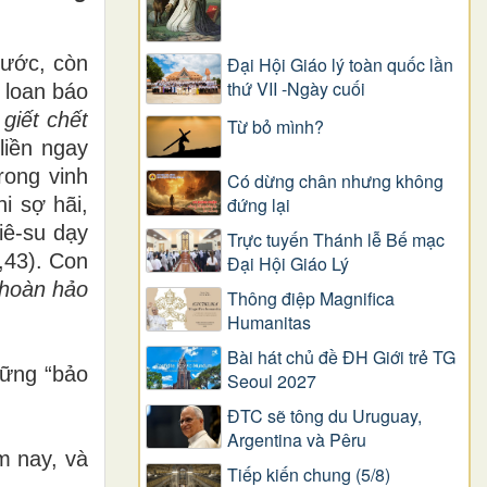
ướ
c, c
ò
n
Đại Hội Giáo lý toàn quốc lần
thứ VII -Ngày cuối
i loan b
á
o
gi
ế
t ch
ế
t
Từ bỏ mình?
li
ề
n ngay
rong vinh
Có dừng chân nhưng không
hi s
ợ
h
ã
i,
đứng lại
i
ê
-su d
ạ
y
Trực tuyến Thánh lễ Bế mạc
,43). Con
Đại Hội Giáo Lý
 hoàn h
ả
o
Thông điệp Magnifica
Humanitas
Bài hát chủ đề ĐH Giới trẻ TG
ữ
ng
“
b
ả
o
Seoul 2027
ĐTC sẽ tông du Uruguay,
Argentina và Pêru
m nay, v
à
Tiếp kiến chung (5/8)