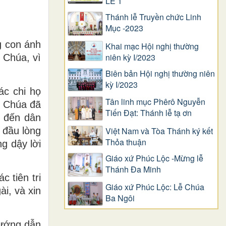
LỄ 1
Thánh lễ Truyền chức Linh
Mục -2023
g con ánh
Khai mạc Hội nghị thường
niên kỳ I/2023
 Chúa, vì
Biên bản Hội nghị thường niên
kỳ I/2023
ác chi họ
Tân linh mục Phêrô Nguyễn
g Chúa đã
Tiến Đạt: Thánh lễ tạ ơn
g đến dân
 đầu lòng
Việt Nam và Tòa Thánh ký kết
Thỏa thuận
g dậy lời
Giáo xứ Phúc Lộc -Mừng lễ
Thánh Đa Minh
 tiên tri
Giáo xứ Phúc Lộc: Lễ Chúa
i, và xin
Ba Ngôi
hướng dẫn