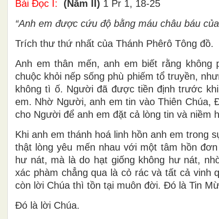
Bài Ðọc I:
(Năm II)
1 Pr 1, 18-25
“Anh em được cứu độ bằng máu châu báu của Ð
Trích thư thứ nhất của Thánh Phêrô Tông đồ.
Anh em thân mến, anh em biết rằng không 
chuộc khỏi nếp sống phù phiếm tổ truyền, như
không tì ố. Người đã được tiền định trước khi
em. Nhờ Người, anh em tin vào Thiên Chúa, Ðấ
cho Người để anh em đặt cả lòng tin và niềm 
Khi anh em thánh hoá linh hồn anh em trong s
thật lòng yêu mến nhau với một tâm hồn đơn 
hư nát, mà là do hạt giống không hư nát, nh
xác phàm chẳng qua là cỏ rác và tất cả vinh 
còn lời Chúa thì tồn tại muôn đời. Ðó là Tin 
Ðó là lời Chúa.