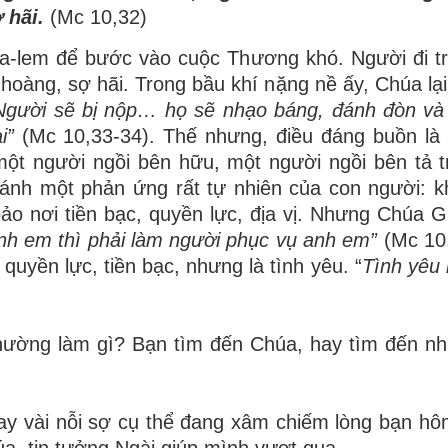
ợ
h
ã
i.
(Mc 10,32)
sa-lem
để
b
ướ
c v
à
o cu
ộ
c Th
ươ
ng kh
ó
. Ng
ườ
i
đ
i tr
 ho
à
ng, s
ợ
h
ã
i. Trong b
ầ
u kh
í
n
ặ
ng n
ề
ấ
y, Ch
ú
a l
ạ
Ng
ườ
i s
ẽ
b
ị
n
ộ
p
…
h
ọ
s
ẽ
nh
ạ
o b
á
ng,
đ
á
nh
đ
ò
n v
à
ạ
i
”
(Mc 10,33-34). Th
ế
nh
ư
ng,
đ
i
ề
u
đ
á
ng bu
ồ
n l
à
m
ộ
t ng
ườ
i ng
ồ
i b
ê
n h
ữ
u, m
ộ
t ng
ườ
i ng
ồ
i b
ê
n t
ả
t
á
nh m
ộ
t ph
ả
n
ứ
ng r
ấ
t t
ự
nhi
ê
n c
ủ
a con ng
ườ
i: k
b
ả
o n
ơ
i ti
ề
n b
ạ
c, quy
ề
n l
ự
c,
đị
a v
ị
. Nh
ư
ng Ch
ú
a G
nh em th
ì
ph
ả
i l
à
m ng
ườ
i ph
ụ
c v
ụ
anh em
”
(Mc 10
 quy
ề
n l
ự
c, ti
ề
n b
ạ
c, nh
ư
ng l
à
t
ì
nh y
ê
u.
“
Tình yêu
h
ườ
ng l
à
m g
ì
? B
ạ
n t
ì
m
đế
n Ch
ú
a, hay t
ì
m
đế
n nh
ay v
à
i n
ỗ
i s
ợ
c
ụ
th
ể
đ
ang x
â
m chi
ế
m l
ò
ng b
ạ
n h
ô
ú
a, tin t
ưở
ng Ng
à
i gi
ú
p m
ì
nh vượt qua.