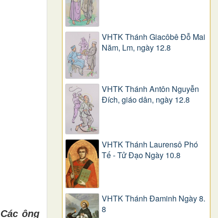
VHTK Thánh Giacôbê Ðỗ Mai
Năm, Lm, ngày 12.8
VHTK Thánh Antôn Nguyễn
Ðích, giáo dân, ngày 12.8
VHTK Thánh Laurensô Phó
Tế - Tử Đạo Ngày 10.8
VHTK Thánh Đaminh Ngày 8.
8
 C
á
c
ô
ng