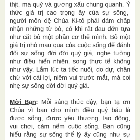
th
ị
t, ma qu
ỷ
v
à
g
ươ
ng x
ấ
u chung quanh.
Ý
th
ứ
c gi
á
tr
ị
cao tr
ọ
ng
ấ
y c
ủ
a s
ự
s
ố
ng,
ng
ườ
i m
ô
n
đệ
Ch
ú
a Ki-t
ô
ph
ả
i d
á
m ch
ấ
p
nh
ậ
n nh
ữ
ng t
ừ
b
ỏ
, c
ó
khi r
ấ
t
đ
au
đớ
n t
ự
a
nh
ư
c
ắ
t b
ỏ
m
ộ
t ph
ầ
n c
ơ
th
ể
m
ì
nh. B
ỏ
m
ộ
t
gi
á
tr
ị
nh
ỏ
mau qua c
ủ
a cu
ộ
c s
ố
ng
để
đ
á
nh
đổ
i s
ự
s
ố
ng
đờ
i
đờ
i qu
ý
gi
á
, nghe t
ưở
ng
nh
ư
đ
i
ề
u hi
ể
n nhi
ê
n, song th
ự
c t
ế
kh
ô
ng
nh
ư
v
ậ
y. L
ắ
m l
ú
c ta ti
ế
c nu
ố
i, do d
ự
, ch
ầ
n
ch
ừ
v
ớ
i c
á
i l
ợ
i, ni
ề
m vui tr
ướ
c m
ắ
t, m
à
coi
nh
ẹ
s
ự
s
ố
ng
đờ
i
đờ
i qu
ý
giá.
Mời B
ạ
n
:
M
ỗ
i s
á
ng th
ứ
c d
ậ
y, b
ạ
n t
ạ
ơ
n
Ch
ú
a v
ì
ban cho m
ì
nh
đ
i
ề
u qu
ý
b
á
u l
à
đượ
c s
ố
ng,
đượ
c y
ê
u th
ươ
ng, lao
độ
ng,
vui ch
ơ
i, c
ả
m n
ế
m cu
ộ
c s
ố
ng. B
ạ
n c
ũ
ng
hi
ể
u r
ằ
ng s
ự
s
ố
ng th
ể
l
ý
ấ
y c
ũ
ng nh
ư
s
ự