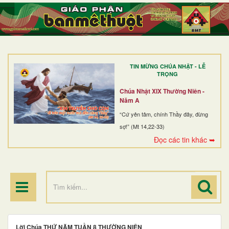
TRANG NHẤT
GIỚI THIỆU
GIÁO XỨ
TIN MỪNG CHÚA NHẬT - LỄ
DÒNG TU
TRỌNG
BAN MỤC VỤ
Chúa Nhật XIX Thường Niên -
Năm A
ĐOÀN THỂ CG
“Cứ yên tâm, chính Thầy đây, đừng
sợ!” (Mt 14,22-33)
LINH MỤC
Đọc các tin khác ➥
ĐIỂM HÀNH HƯƠNG
Lời Chúa THỨ NĂM TUẦN 8 THƯỜNG NIÊN