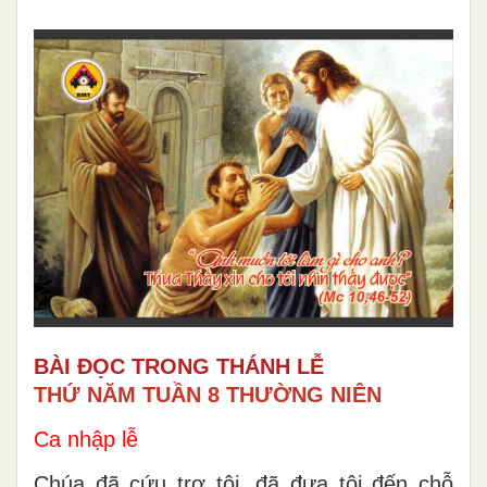
BÀI ĐỌC TRONG THÁNH LỄ
THỨ NĂM TUẦN 8 THƯỜNG NIÊN
Ca nhập lễ
Chúa đã cứu trợ tôi, đã đưa tôi đến chỗ