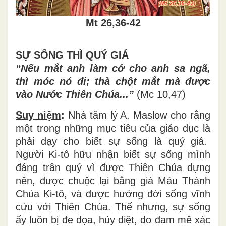
Mt 26,36-42
SỰ SỐ
NG TH
Ì QUÝ GIÁ
“Nếu m
ắ
t anh l
à
m c
ớ
cho anh sa ng
ã
,
th
ì
m
ó
c n
ó
đ
i; th
à
ch
ộ
t m
ắ
t m
à
đ
ượ
c
v
à
o N
ướ
c Thi
ê
n Ch
ú
a...
”
(Mc 10,47)
Suy niệm
:
Nhà tâm lý A. Maslow cho r
ằ
ng
m
ộ
t trong nh
ữ
ng m
ụ
c ti
ê
u c
ủ
a gi
á
o d
ụ
c l
à
ph
ả
i d
ạ
y cho bi
ế
t s
ự
s
ố
ng l
à
qu
ý
gi
á
.
Ng
ườ
i Ki-t
ô
h
ữ
u nh
ậ
n bi
ế
t s
ự
s
ố
ng m
ì
nh
đ
á
ng tr
â
n qu
ý
v
ì
đượ
c Thi
ê
n Ch
ú
a d
ự
ng
n
ê
n,
đượ
c chu
ộ
c l
ạ
i b
ằ
ng gi
á
M
á
u Th
á
nh
Ch
ú
a Ki-t
ô
, v
à
đượ
c h
ưở
ng
đờ
i s
ố
ng v
ĩ
nh
c
ử
u v
ớ
i Thi
ê
n Ch
ú
a. Th
ế
nh
ư
ng, s
ự
s
ố
ng
ấ
y lu
ô
n b
ị
đ
e d
ọ
a, h
ủ
y di
ệ
t, do
đ
am m
ê
x
á
c