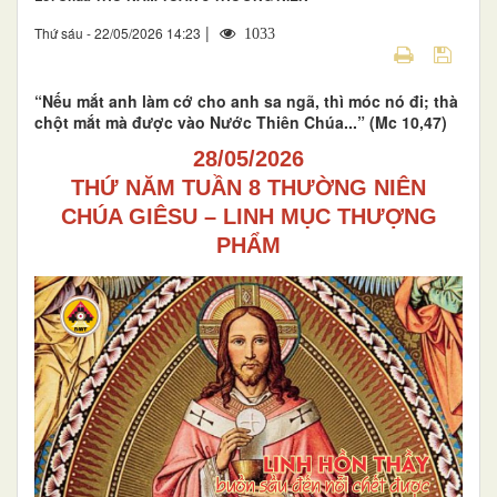
|
Thứ sáu - 22/05/2026 14:23
1033
“Nếu mắt anh làm cớ cho anh sa ngã, thì móc nó đi; thà
chột mắt mà được vào Nước Thiên Chúa...” (Mc 10,47)
28/05/2026
THỨ NĂM TUẦN 8 THƯỜNG NIÊN
CHÚA GIÊSU – LINH MỤC THƯỢNG
PHẨM