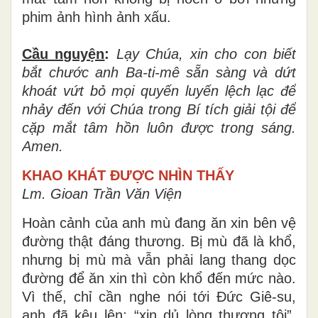
phim ảnh hình ảnh xấu.
Cầu nguyện
:
Lạy Chúa, xin cho con biết
bắt chước anh Ba-ti-mê sẵn sàng và dứt
khoát vứt bỏ mọi quyến luyến lệch lạc để
nhảy đến với Chúa trong Bí tích giải tội để
cặp mắt tâm hồn luôn được trong sáng.
Amen.
KHAO KHÁT ĐƯỢC NHÌN THẤY
Lm. Gioan Trần Văn Viện
Hoàn cảnh của anh mù đang ăn xin bên vệ
đường thật đáng thương. Bị mù đã là khổ,
nhưng bị mù mà vẫn phải lang thang dọc
đường để ăn xin thì còn khổ đến mức nào.
Vì thế, chỉ cần nghe nói tới Đức Giê-su,
anh đã kêu lên: “xin dủ lòng thương tôi”.