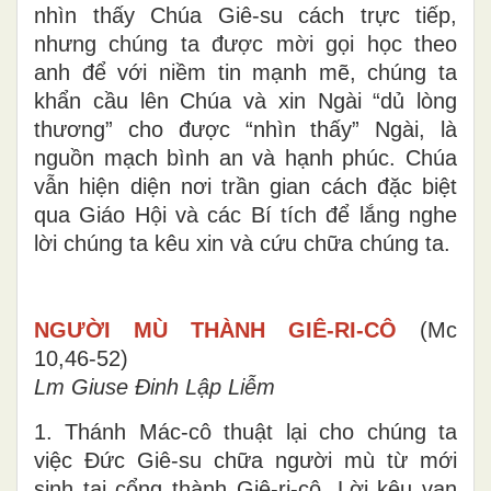
nhìn thấy Chúa Giê-su cách trực tiếp,
nhưng chúng ta được mời gọi học theo
anh để với niềm tin mạnh mẽ, chúng ta
khẩn cầu lên Chúa và xin Ngài “dủ lòng
thương” cho được “nhìn thấy” Ngài, là
nguồn mạch bình an và hạnh phúc. Chúa
vẫn hiện diện nơi trần gian cách đặc biệt
qua Giáo Hội và các Bí tích để lắng nghe
lời chúng ta kêu xin và cứu chữa chúng ta.
NGƯỜI MÙ THÀNH GIÊ-RI-CÔ
(Mc
10,46-52)
Lm Giuse Đinh Lập Liễm
1. Thánh Mác-cô thuật lại cho chúng ta
việc Đức Giê-su chữa người mù từ mới
sinh tại cổng thành Giê-ri-cô. Lời kêu van