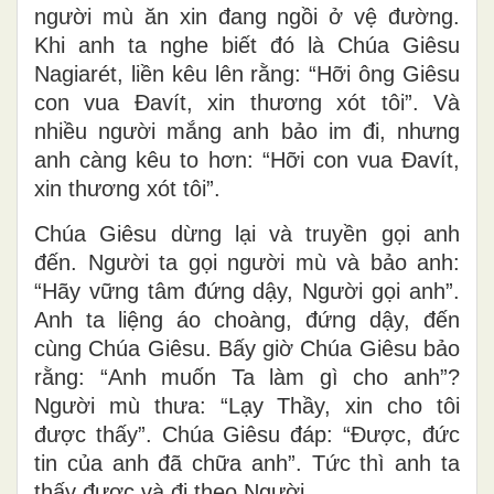
người mù ăn xin đang ngồi ở vệ đường.
Khi anh ta nghe biết đó là Chúa Giêsu
Nagiarét, liền kêu lên rằng: “Hỡi ông Giêsu
con vua Ðavít, xin thương xót tôi”. Và
nhiều người mắng anh bảo im đi, nhưng
anh càng kêu to hơn: “Hỡi con vua Ðavít,
xin thương xót tôi”.
Chúa Giêsu dừng lại và truyền gọi anh
đến. Người ta gọi người mù và bảo anh:
“Hãy vững tâm đứng dậy, Người gọi anh”.
Anh ta liệng áo choàng, đứng dậy, đến
cùng Chúa Giêsu. Bấy giờ Chúa Giêsu bảo
rằng: “Anh muốn Ta làm gì cho anh”?
Người mù thưa: “Lạy Thầy, xin cho tôi
được thấy”. Chúa Giêsu đáp: “Ðược, đức
tin của anh đã chữa anh”. Tức thì anh ta
thấy được và đi theo Người.