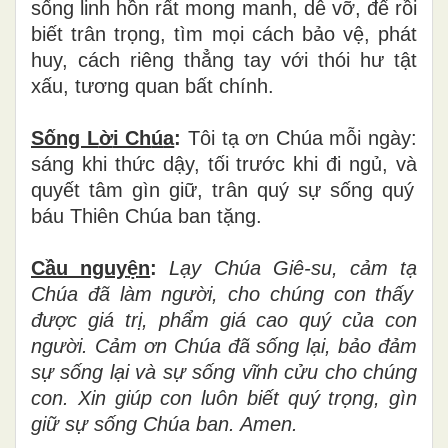
s
ố
ng linh h
ồ
n r
ấ
t mong manh, d
ễ
v
ỡ
,
để
r
ồ
i
bi
ế
t trân tr
ọ
ng, t
ì
m m
ọ
i c
á
ch b
ả
o v
ệ
, ph
á
t
huy, c
á
ch ri
ê
ng th
ẳ
ng tay v
ớ
i th
ó
i h
ư
t
ậ
t
x
ấ
u, t
ươ
ng quan b
ấ
t chính.
Sống L
ờ
i Ch
ú
a
:
Tôi t
ạ
ơ
n Ch
ú
a m
ỗ
i ng
à
y:
s
á
ng khi th
ứ
c d
ậ
y, t
ố
i tr
ướ
c khi
đ
i ng
ủ
, v
à
quy
ế
t t
â
m g
ì
n gi
ữ
, tr
â
n qu
ý
s
ự
s
ố
ng qu
ý
b
á
u Thi
ê
n Ch
ú
a ban tặng.
Cầu nguy
ệ
n
:
L
ạ
y Ch
ú
a Gi
ê
-su, c
ả
m t
ạ
Ch
ú
a
đ
ã
l
à
m ng
ườ
i, cho ch
ú
ng con th
ấ
y
đượ
c gi
á
tr
ị
, ph
ẩ
m gi
á
cao qu
ý
c
ủ
a con
ng
ườ
i. C
ả
m
ơ
n Ch
ú
a
đ
ã
s
ố
ng l
ạ
i, b
ả
o
đả
m
s
ự
s
ố
ng l
ạ
i v
à
s
ự
s
ố
ng v
ĩ
nh c
ử
u cho ch
ú
ng
con. Xin gi
ú
p con lu
ô
n bi
ế
t qu
ý
tr
ọ
ng, g
ì
n
gi
ữ
s
ự
s
ố
ng Chúa ban. Amen.