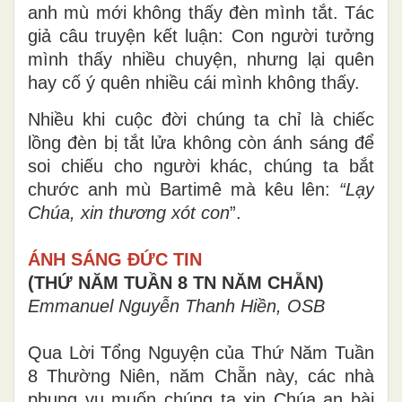
anh mù mới không thấy đèn mình tắt. Tác
giả câu truyện kết luận: Con người tưởng
mình thấy nhiều chuyện, nhưng lại quên
hay cố ý quên nhiều cái mình không thấy.
Nhiều khi cuộc đời chúng ta chỉ là chiếc
lồng đèn bị tắt lửa không còn ánh sáng để
soi chiếu cho người khác, chúng ta bắt
chước anh mù Bartimê mà kêu lên:
“
Lạy
Chúa, xin thương xót con
”.
ÁNH SÁNG ĐỨC TIN
(THỨ NĂM TUẦN 8 TN NĂM CHẴN)
Emmanuel Nguyễn Thanh Hiền, OSB
Qua Lời Tổng Nguyện của Thứ Năm Tuần
8 Thường Niên, năm Chẵn này, các nhà
phụng vụ muốn chúng ta xin Chúa an bài