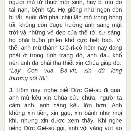
người mù từ thuở mới sinh, hay bị mù do
tai nạn, bệnh tật. Họ giống như ngọn đèn
bị tắt, suốt đời phải chịu lần mò trong bóng
tối, không còn đuợc hưởng ánh sáng mặt
trời và những vẻ đẹp của thế tới sự sáng,
họ phải buồn phiền khổ cực biết bao. Vì
thế, anh mù thành Giê-ri-cô hôm nay đang
phải ở trong tình trạng đó, anh đau khổ
nên anh đã phải tha thiết xin Chúa giúp đỡ
:
“Lạy Con vua Đa-vít, xin dủ lòng
thương xót tôi”.
3. Hôm nay, nghe biết Đức Giê-su đi qua,
anh mù kêu xin Chúa cứu chữa, người ta
cấm anh, anh càng kêu lớn hơn. Anh
không xin tiền, xin gạo, xin bánh như mọi
khi, nhưng xin được xem thấy. Khi nghe
tiếng Đức Giê-su gọi, anh vội vàng vứt áo