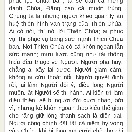
phúc lộc Chúa ban, ta sẽ đàn ca mừng
danh Chúa, Đấng cao cả muôn trùng.
Chúng ta là những người khéo quản lý ân
huệ thiên hình vạn trạng của Thiên Chúa.
Ai có nói, thì nói lời Thiên Chúa; ai phục
vụ, thì phục vụ bằng sức mạnh Thiên Chúa
ban. Nơi Thiên Chúa có cả khôn ngoan lẫn
sức mạnh; mưu lược cũng như tài thông
hiểu đều thuộc về Người. Người phá huỷ,
chẳng ai xây lại được. Người giam cầm,
không ai cứu thoát nổi. Người quyết định
rồi, ai làm Người đổi ý, điều lòng Người
muốn, ắt Người sẽ thi hành. Ai kiên trì làm
điều thiện, sẽ bị người đời cười nhạo, bởi
vì, những kẻ khôn ngoan theo kiểu thế gian
cho rằng giữ lòng thanh sạch là điên dại.
Người công chính đặt tất cả niềm hy vọng
vào Chúa: khi bị lăng mạ cười chê, họ chỉ