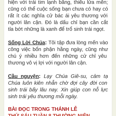
hi
ệ
n v
ớ
i tr
á
i tim l
ạ
nh b
ă
ng, thi
ế
u l
ử
a m
ế
n;
c
ũ
ng c
ó
th
ể
cu
ộ
c s
ố
ng b
ạ
n ch
ư
a c
ó
hay c
ó
r
ấ
t
í
t c
á
c ngh
ĩ
a c
ử
b
á
c
á
i y
ê
u th
ươ
ng v
ớ
i
ng
ườ
i l
â
n c
ậ
n.
Đ
ó
l
à
d
ấ
u ch
ỉ
b
ạ
n c
ầ
n c
ắ
t
t
ỉ
a b
ớ
t nh
ữ
ng l
à
xanh
để
tr
ổ
sinh tr
á
i ngọt.
Sống L
ờ
i Ch
ú
a
:
Tôi t
ậ
p
đư
a l
ò
ng m
ế
n v
à
o
c
ô
ng vi
ệ
c b
ổ
n ph
ậ
n h
ằ
ng ng
à
y, c
ũ
ng nh
ư
chú ý nhi
ề
u h
ơ
n
đế
n nh
ữ
ng c
ử
ch
ỉ
y
ê
u
th
ươ
ng v
ô
v
ị
l
ợ
i v
ớ
i ng
ườ
i l
â
n cận.
Cầu nguy
ệ
n
:
L
ạ
y Ch
ú
a Gi
ê
-su, c
ả
m t
ạ
Ch
ú
a lu
ô
n ki
ê
n nh
ẫ
n ch
ờ
đợ
i c
â
y
đờ
i con
sinh tr
á
i b
ấ
y l
â
u nay. Xin gi
ú
p con n
ỗ
l
ự
c
sinh tr
á
i y
ê
u th
ươ
ng m
ỗ
i ngày.
BÀI ĐỌC TRONG THÁNH LỄ
THỨ SÁU TUẦN 8 THƯỜNG NIÊN