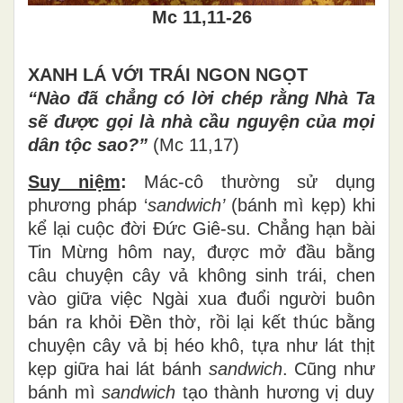
Mc 11,11-26
XANH LÁ VỚI TRÁI NGON NGỌT
“Nào đã chẳng c
ó
l
ờ
i ch
é
p r
ằ
ng Nh
à
Ta
s
ẽ
đ
ượ
c g
ọ
i l
à
nh
à
c
ầ
u nguy
ệ
n c
ủ
a m
ọ
i
d
â
n t
ộ
c sao?
”
(Mc 11,17)
Suy niệm
:
Mác-cô th
ườ
ng s
ử
d
ụ
ng
ph
ươ
ng ph
á
p
‘
sandwich’
(bánh mì k
ẹ
p) khi
k
ể
l
ạ
i cu
ộ
c
đờ
i
Đứ
c Gi
ê
-su. Ch
ẳ
ng h
ạ
n b
à
i
Tin M
ừ
ng h
ô
m nay,
đượ
c m
ở
đầ
u b
ằ
ng
c
â
u chuy
ệ
n c
â
y v
ả
kh
ô
ng sinh tr
á
i, chen
v
à
o gi
ữ
a vi
ệ
c Ng
à
i xua
đ
u
ổ
i ng
ườ
i bu
ô
n
b
á
n ra kh
ỏ
i
Đề
n th
ờ
, r
ồ
i l
ạ
i k
ế
t th
ú
c b
ằ
ng
chuy
ệ
n c
â
y v
ả
b
ị
h
é
o kh
ô
, t
ự
a nh
ư
lát th
ị
t
k
ẹ
p gi
ữ
a hai l
á
t b
á
nh
sandwich
. C
ũ
ng nh
ư
b
á
nh m
ì
sandwich
t
ạ
o th
à
nh h
ươ
ng v
ị
duy