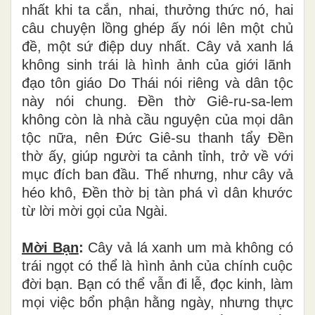
nh
ấ
t khi ta c
ắ
n, nhai, th
ưở
ng th
ứ
c n
ó
, hai
c
â
u chuy
ệ
n l
ồ
ng gh
é
p
ấ
y n
ó
i l
ê
n m
ộ
t ch
ủ
đề
, m
ộ
t s
ứ
đ
i
ệ
p duy nh
ấ
t. C
â
y v
ả
xanh l
á
kh
ô
ng sinh tr
á
i l
à
h
ì
nh
ả
nh c
ủ
a gi
ớ
i l
ã
nh
đạ
o t
ô
n gi
á
o Do Th
á
i n
ó
i ri
ê
ng v
à
d
â
n t
ộ
c
n
à
y n
ó
i chung.
Đề
n th
ờ
Gi
ê
-ru-sa-lem
kh
ô
ng c
ò
n l
à
nh
à
c
ầ
u nguy
ệ
n c
ủ
a m
ọ
i d
â
n
t
ộ
c n
ữ
a, n
ê
n
Đứ
c Gi
ê
-su thanh t
ẩ
y
Đề
n
th
ờ
ấ
y, gi
ú
p ng
ườ
i ta c
ả
nh t
ỉ
nh, tr
ở
v
ề
v
ớ
i
m
ụ
c
đ
í
ch ban
đầ
u. Th
ế
nh
ư
ng, nh
ư
c
â
y v
ả
h
é
o kh
ô
,
Đề
n th
ờ
b
ị
t
à
n ph
á
v
ì
d
â
n kh
ướ
c
t
ừ
l
ờ
i m
ờ
i g
ọ
i c
ủ
a Ngài.
Mời B
ạ
n
:
Cây v
ả
l
á
xanh um m
à
kh
ô
ng c
ó
tr
á
i ng
ọ
t c
ó
th
ể
l
à
h
ì
nh
ả
nh c
ủ
a ch
í
nh cu
ộ
c
đờ
i b
ạ
n. B
ạ
n c
ó
th
ể
v
ẫ
n
đ
i l
ễ
,
đọ
c kinh, l
à
m
m
ọ
i vi
ệ
c b
ổ
n ph
ậ
n h
ằ
ng ng
à
y, nh
ư
ng th
ự
c