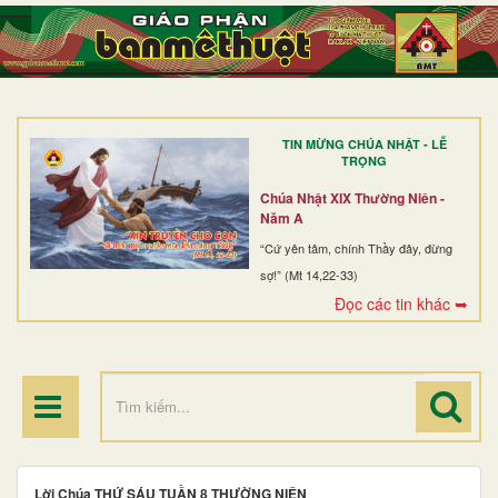
TRANG NHẤT
GIỚI THIỆU
GIÁO XỨ
TIN MỪNG CHÚA NHẬT - LỄ
DÒNG TU
TRỌNG
BAN MỤC VỤ
Chúa Nhật XIX Thường Niên -
Năm A
ĐOÀN THỂ CG
“Cứ yên tâm, chính Thầy đây, đừng
sợ!” (Mt 14,22-33)
LINH MỤC
Đọc các tin khác ➥
ĐIỂM HÀNH HƯƠNG
Lời Chúa THỨ SÁU TUẦN 8 THƯỜNG NIÊN