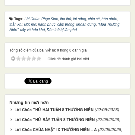
Tags:
Lời Chúa
,
Phục Sinh
,
tha thứ
,
tài năng
,
chia sẻ
,
hôn nhân
,
thần khí
,
ước mơ
,
hạnh phúc
,
cảm thông
,
khoan dung
,
“Mùa Thường
Niên”
,
cây vả héo khô
,
Đền thờ bị tàn phá
Tổng số điểm của bài viết là: 0 trong 0 đánh giá
Click để đánh giá bài viết
Những tin mới hơn
(22/05/2026)
Lời Chúa THỨ HAI TUẦN 8 THƯỜNG NIÊN
(22/05/2026)
Lời Chúa THỨ BẢY TUẦN 8 THƯỜNG NIÊN
(22/05/2026)
Lời Chúa CHÚA NHẬT IX THƯỜNG NIÊN – A