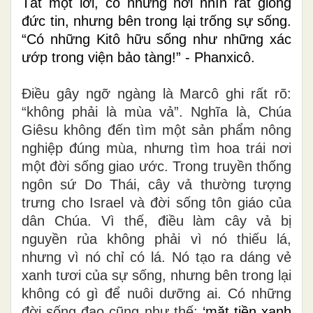
Tắt một lời, có những nơi nhìn rất giống
đức tin, nhưng bên trong lại trống sự sống.
“Có những Kitô hữu sống như những xác
ướp trong viện bảo tàng!” - Phanxicô.
Điều gây ngỡ ngàng là Marcô ghi rất rõ:
“không phải là mùa vả”. Nghĩa là, Chúa
Giêsu không đến tìm một sản phẩm nông
nghiệp đúng mùa, nhưng tìm hoa trái nơi
một đời sống giao ước. Trong truyền thống
ngôn sứ Do Thái, cây vả thường tượng
trưng cho Israel và đời sống tôn giáo của
dân Chúa. Vì thế, điều làm cây vả bị
nguyền rủa không phải vì nó thiếu lá,
nhưng vì nó chỉ có lá. Nó tạo ra dáng vẻ
xanh tươi của sự sống, nhưng bên trong lại
không có gì để nuôi dưỡng ai. Có những
đời sống đạo cũng như thế:
‘mặt tiền xanh