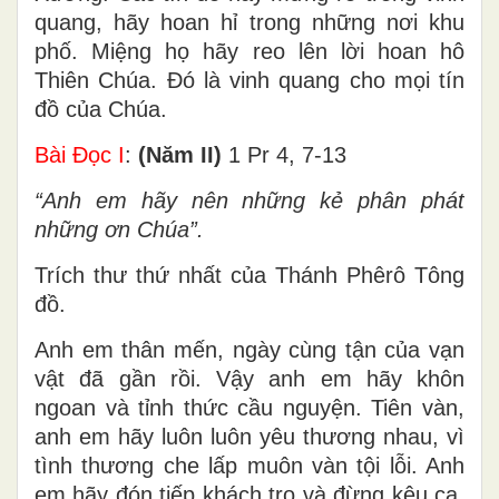
quang, hãy hoan hỉ trong những nơi khu
phố. Miệng họ hãy reo lên lời hoan hô
Thiên Chúa. Ðó là vinh quang cho mọi tín
đồ của Chúa.
Bài Ðọc I
:
(Năm II)
1 Pr 4, 7-13
“Anh em hãy nên những kẻ phân phát
những ơn Chúa”.
Trích thư thứ nhất của Thánh Phêrô Tông
đồ.
Anh em thân mến, ngày cùng tận của vạn
vật đã gần rồi. Vậy anh em hãy khôn
ngoan và tỉnh thức cầu nguyện. Tiên vàn,
anh em hãy luôn luôn yêu thương nhau, vì
tình thương che lấp muôn vàn tội lỗi. Anh
em hãy đón tiếp khách trọ và đừng kêu ca.