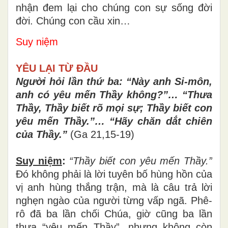
nhận đem lại cho chúng con sự sống đời
đời. Chúng con cầu xin…
Suy niệm
YÊU LẠI TỪ ĐẦU
Người hỏi lần thứ ba: “Này anh Si-môn,
anh có yêu mến Thầy không?”… “Thưa
Thầy, Thầy biết rõ mọi sự; Thầy biết con
yêu mến Thầy.”… “Hãy chăn dắt chiên
của Thầy.”
(Ga 21,15-19)
Suy niệm
:
“Thầy biết con yêu mến Thầy.”
Đó không phải là lời tuyên bố hùng hồn của
vị anh hùng thắng trận, mà là câu trả lời
nghẹn ngào của người từng vấp ngã. Phê-
rô đã ba lần chối Chúa, giờ cũng ba lần
thưa “yêu mến Thầy”, nhưng không còn