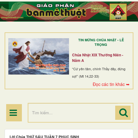
TRANG NHẤT
GIỚI THIỆU
GIÁO XỨ
TIN MỪNG CHÚA NHẬT - LỄ
DÒNG TU
TRỌNG
BAN MỤC VỤ
Chúa Nhật XIX Thường Niên -
Năm A
ĐOÀN THỂ CG
“Cứ yên tâm, chính Thầy đây, đừng
sợ!” (Mt 14,22-33)
LINH MỤC
Đọc các tin khác ➥
ĐIỂM HÀNH HƯƠNG
Lời Chúa THỨ SÁU TUẦN 7 PHỤC SINH