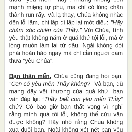
mạnh miệng tự phụ, mà chỉ có lòng chân
thành run rẩy. Và lạ thay, Chúa không nhắc
đến lỗi lầm, chỉ lặp đi lặp lại một điều:
“Hãy
chăm sóc chiên của Thầy.”
Với Chúa, tình
yêu thật không nằm ở quá khứ tội lỗi, mà ở
lòng muốn làm lại từ đầu. Ngài không đòi
phải hoàn hảo ngay mà chỉ cần người dám
thưa “yêu Chúa”.
Bạn thân mến
,
Chúa cũng đang hỏi bạn:
“Con có yêu mến Thầy không?”
Và bạn, dù
mang đầy vết thương của quá khứ, bạn
vẫn đáp lại:
“Thầy biết con yêu mến Thầy”
chứ? Có bao giờ bạn thất vọng vì nghĩ
rằng mình quá tội lỗi, không thể cứu vãn
được không? Hãy nhớ rằng Chúa không
xua đuổi bạn. Ngài không xét nét bạn yêu