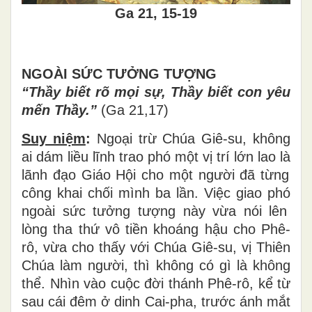
Ga 21, 15-19
NGOÀI SỨC T
ƯỞNG TƯỢNG
“Thầ
y bi
ế
t r
õ
m
ọ
i s
ự
, Th
ầ
y bi
ế
t con y
ê
u
m
ế
n Th
ầ
y.
”
(Ga 21,17)
Suy niệm
:
Ngo
ạ
i tr
ừ
Ch
ú
a Gi
ê
-su, k
hông
ai dám li
ề
u l
ĩ
nh trao ph
ó
m
ộ
t v
ị
tr
í
l
ớ
n lao l
à
l
ã
nh
đạ
o Gi
á
o H
ộ
i cho m
ộ
t ng
ườ
i
đ
ã
t
ừ
ng
c
ô
ng khai ch
ố
i m
ì
nh ba l
ầ
n. Vi
ệ
c giao ph
ó
ngo
à
i s
ứ
c t
ưở
ng t
ượ
ng n
à
y v
ừ
a n
ó
i l
ê
n
l
ò
ng tha th
ứ
v
ô
ti
ề
n kho
á
ng h
ậ
u cho Ph
ê
-
r
ô
, v
ừ
a cho th
ấ
y v
ớ
i Ch
ú
a Gi
ê
-su, v
ị
Thi
ê
n
Chúa làm ng
ườ
i, th
ì
kh
ô
ng c
ó
g
ì
l
à
kh
ô
ng
th
ể
. Nh
ì
n v
à
o cu
ộ
c
đờ
i th
á
nh Ph
ê
-r
ô
, k
ể
t
ừ
sau c
á
i
đ
ê
m
ở
dinh Cai-pha, tr
ướ
c
á
nh m
ắ
t