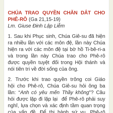
CHÚA TRAO QUYỀN CHĂN DẮT CHO
PHÊ-RÔ
(Ga 21,15-19)
Lm. Giuse Đinh Lập Liễm
1. Sau khi Phục sinh, Chúa Giê-su đã hiện
ra nhiều lần với các môn đệ, lần này Chúa
hiện ra với các môn đệ tại bờ hồ Ti-bê-ri-a
và trong lần này Chúa trao cho Phê-rô
được quyền tuyệt đối trong Hội thánh và
nói tiên tri về đời sống của ông.
2. Trước khi trao quyền trông coi Giáo
hội cho Phê-rô, Chúa Giê-su hỏi ông ba
lần: “
Anh có yêu
mến Thầy không
”? Câu
hỏi được lặp đi lặp lại để Phê-rô phải suy
nghĩ, lựa chọn và xác định tầm quan trọng
của vấn đề. Để thi hành sứ vụ, Phê-rô