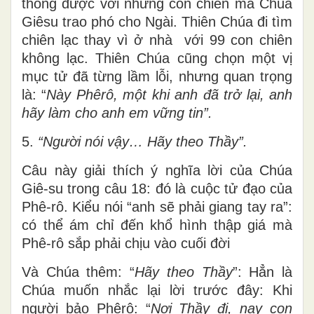
thông được với những con chiên mà Chúa
Giêsu trao phó cho Ngài. Thiên Chúa đi tìm
chiên lạc thay vì ở nhà với 99 con chiên
không lạc. Thiên Chúa cũng chọn một vị
mục tử đã từng lầm lỗi, nhưng quan trọng
là: “
Này Phêrô, một khi anh đã trở lại, anh
hãy làm cho anh em vững tin”.
5.
“Người nói vậy… Hãy theo Thầy”.
Câu này giải thích ý nghĩa lời của Chúa
Giê-su trong câu 18: đó là cuộc tử đạo của
Phê-rô. Kiểu nói “anh sẽ phải giang tay ra”:
có thể ám chỉ đến khổ hình thập giá mà
Phê-rô sắp phải chịu vào cuối đời
Và Chúa thêm: “
Hãy theo Thầy
”: Hẳn là
Chúa muốn nhắc lại lời trước đây: Khi
người bảo Phêrô: “
Nơi Thầy đi, nay con