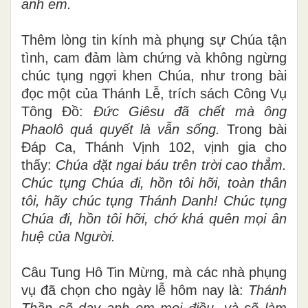
anh em.
Thêm lòng tin kính mà phụng sự Chúa tận
tình, cam đảm làm chứng và không ngừng
chúc tụng ngợi khen Chúa, như trong bài
đọc một của Thánh Lễ, trích sách Công Vụ
Tông Đồ:
Đức Giêsu đã chết mà ông
Phaolô quả quyết là vẫn sống.
Trong bài
Đáp Ca, Thánh Vịnh 102, vịnh gia cho
thấy:
Chúa đặt ngai báu trên trời cao thẳm.
Chúc tụng Chúa đi, hồn tôi hỡi, toàn thân
tôi, hãy chúc tụng Thánh Danh! Chúc tụng
Chúa đi, hồn tôi hỡi, chớ khá quên mọi ân
huệ của Người.
Câu Tung Hô Tin Mừng, mà các nhà phụng
vụ đã chọn cho ngày lễ hôm nay là:
Thánh
Thần sẽ dạy anh em mọi điều, và sẽ làm