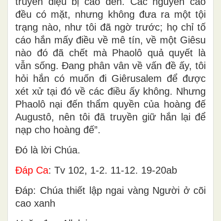
truyền điệu bị cáo đến. Các nguyên cáo
đều có mặt, nhưng không đưa ra một tội
trạng nào, như tôi đã ngờ trước; họ chỉ tố
cáo hắn mấy điều về mê tín, về một Giêsu
nào đó đã chết mà Phaolô quả quyết là
vẫn sống. Ðang phân vân về vấn đề ấy, tôi
hỏi hắn có muốn đi Giêrusalem để được
xét xử tại đó về các điều ấy không. Nhưng
Phaolô nại đến thẩm quyền của hoàng đế
Augustô, nên tôi đã truyền giữ hắn lại để
nạp cho hoàng đế”.
Ðó là lời Chúa.
Ðáp Ca
: Tv 102, 1-2. 11-12. 19-20ab
Ðáp: Chúa thiết lập ngai vàng Người ở cõi
cao xanh