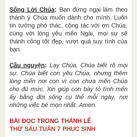
Sống L
ờ
i Ch
ú
a
:
B
ạ
n
đ
ừ
ng ng
ạ
i l
à
m theo
th
á
nh
ý
Ch
ú
a mu
ố
n d
à
nh cho m
ì
nh. Lu
ô
n
tin t
ưở
ng ph
ó
th
á
c, c
ộ
ng t
á
c v
ớ
i
ơ
n Ch
ú
a,
c
ù
ng v
ớ
i l
ò
ng y
ê
u m
ế
n Ng
à
i, m
ọ
i s
ự
s
ẽ
th
à
nh c
ô
ng t
ố
t
đẹ
p, v
ượ
t qu
á
suy t
í
nh c
ủ
a
bạn.
Cầu nguy
ệ
n
:
L
ạ
y Ch
ú
a, Ch
ú
a bi
ế
t r
õ
m
ọ
i
s
ự
. Ch
ú
a bi
ế
t con y
ê
u Ch
ú
a, nh
ư
ng th
ê
m
l
ò
ng m
ế
n n
ơ
i con v
ì
con ch
ư
a m
ế
n Ch
ú
a
cho
đủ
m
ứ
c. Xin gi
ú
p con b
à
y t
ỏ
t
ì
nh m
ế
n
ấ
y b
ằ
ng
đờ
i s
ố
ng c
ụ
th
ể
m
ỗ
i ng
à
y, n
ơ
i
nh
ữ
ng vi
ệ
c b
é
m
ọ
n nhất. Amen.
BÀI ĐỌC TRONG THÁNH LỄ
THỨ SÁU TUẦN 7 PHỤC SINH