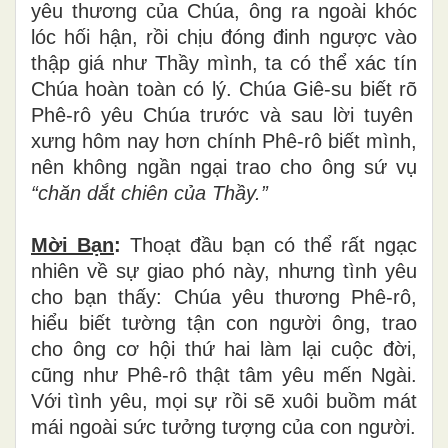
y
ê
u th
ươ
ng c
ủ
a Ch
ú
a,
ô
ng ra ngo
à
i kh
ó
c
l
ó
c h
ố
i h
ậ
n, r
ồ
i ch
ị
u
đ
ó
ng
đ
inh ng
ượ
c v
à
o
th
ậ
p gi
á
nh
ư
Th
ầ
y m
ì
nh, ta c
ó
th
ể
x
á
c t
í
n
Ch
ú
a hoàn toàn có lý. Chúa Giê-su bi
ế
t r
õ
Ph
ê
-r
ô
y
ê
u Ch
ú
a tr
ướ
c v
à
sau l
ờ
i tuy
ê
n
x
ư
ng h
ô
m nay h
ơ
n ch
í
nh Ph
ê
-r
ô
bi
ế
t m
ì
nh,
n
ê
n kh
ô
ng ng
ầ
n ng
ạ
i trao cho
ô
ng s
ứ
v
ụ
“
ch
ă
n d
ắ
t chi
ê
n c
ủ
a Th
ầy.”
Mời B
ạ
n
:
Tho
ạ
t
đầ
u b
ạ
n c
ó
th
ể
r
ấ
t ng
ạ
c
nhi
ê
n v
ề
s
ự
giao ph
ó
n
à
y, nh
ư
ng t
ì
nh y
ê
u
cho b
ạ
n th
ấ
y: Ch
ú
a y
ê
u th
ươ
ng Ph
ê
-r
ô
,
hi
ể
u bi
ế
t t
ườ
ng t
ậ
n con ng
ườ
i
ô
ng, trao
cho
ô
ng c
ơ
h
ộ
i th
ứ
hai l
à
m l
ạ
i cu
ộ
c
đờ
i,
c
ũ
ng nh
ư
Ph
ê
-r
ô
th
ậ
t t
â
m y
ê
u m
ế
n Ng
à
i.
V
ớ
i t
ì
nh y
ê
u, m
ọ
i s
ự
r
ồ
i s
ẽ
xu
ô
i bu
ồ
m m
á
t
m
á
i ngo
à
i s
ứ
c t
ưở
ng t
ượ
ng c
ủ
a con người.