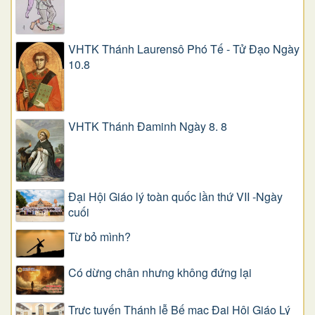
VHTK Thánh Laurensô Phó Tế - Tử Đạo Ngày
10.8
VHTK Thánh Đaminh Ngày 8. 8
Đại Hội Giáo lý toàn quốc lần thứ VII -Ngày
cuối
Từ bỏ mình?
Có dừng chân nhưng không đứng lại
Trực tuyến Thánh lễ Bế mạc Đại Hội Giáo Lý