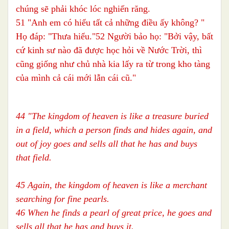
chúng sẽ phải khóc lóc nghiến răng.
51 "Anh em có hiểu tất cả những điều ấy không? "
Họ đáp: "Thưa hiểu."52 Người bảo họ: "Bởi vậy, bất
cứ kinh sư nào đã được học hỏi về Nước Trời, thì
cũng giống như chủ nhà kia lấy ra từ trong kho tàng
của mình cả cái mới lẫn cái cũ."
44 "The kingdom of heaven is like a treasure buried
in a field, which a person finds and hides again, and
out of joy goes and sells all that he has and buys
that field.
45 Again, the kingdom of heaven is like a merchant
searching for fine pearls.
46 When he finds a pearl of great price, he goes and
sells all that he has and buys it.