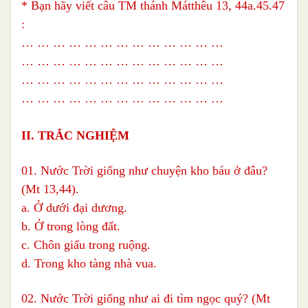
* Bạn hãy viết câu TM thánh Mátthêu 13, 44a.45.47
:
… … … … … … … … … … … … …
… … … … … … … … … … … … …
… … … … … … … … … … … … …
… … … … … … … … … … … … …
II. TRẮC NGHIỆM
01. Nước Trời giống như chuyện kho báu ở đâu?
(Mt 13,44).
a. Ở dưới đại dương.
b. Ở trong lòng đất.
c. Chôn giấu trong ruộng.
d. Trong kho tàng nhà vua.
02. Nước Trời giống như ai đi tìm ngọc quý? (Mt