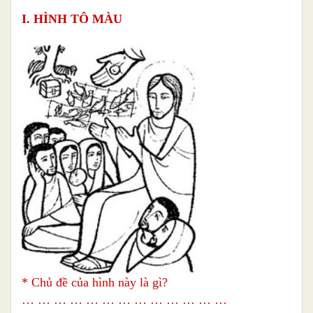
I. HÌNH TÔ MÀU
* Chủ đề của hình này là gì?
… … … … … … … … … … … … …