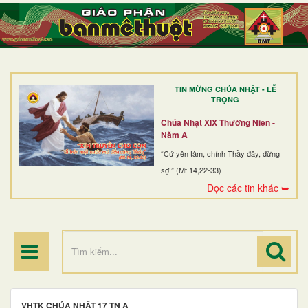
TRANG NHẤT
GIỚI THIỆU
GIÁO XỨ
TIN MỪNG CHÚA NHẬT - LỄ
DÒNG TU
TRỌNG
BAN MỤC VỤ
Chúa Nhật XIX Thường Niên -
Năm A
ĐOÀN THỂ CG
“Cứ yên tâm, chính Thầy đây, đừng
sợ!” (Mt 14,22-33)
LINH MỤC
Đọc các tin khác ➥
ĐIỂM HÀNH HƯƠNG
VHTK CHÚA NHẬT 17 TN A