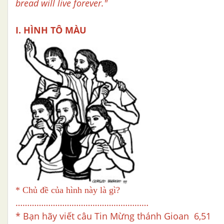
bread will live forever."
I. HÌNH TÔ MÀU
* Chủ đề của hình này là gì?
…………………………………………………
* Bạn hãy viết câu Tin Mừng thánh Gioan 6,51