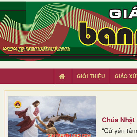
GIỚI THIỆU
GIÁO XỨ
Chúa Nhật
“Cứ yên tâm