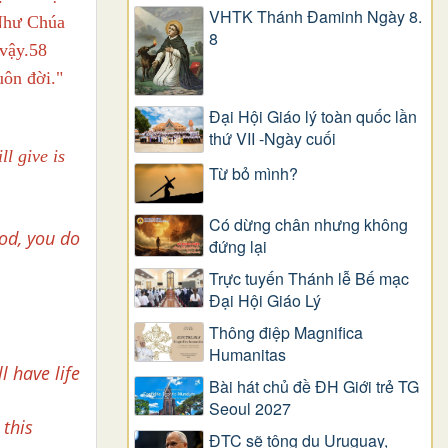
VHTK Thánh Đaminh Ngày 8.
7 Như Chúa
8
 vậy.58
uôn đời."
Đại Hội Giáo lý toàn quốc lần
thứ VII -Ngày cuối
ll give is
Từ bỏ mình?
Có dừng chân nhưng không
ood, you do
đứng lại
Trực tuyến Thánh lễ Bế mạc
Đại Hội Giáo Lý
Thông điệp Magnifica
Humanitas
l have life
Bài hát chủ đề ĐH Giới trẻ TG
Seoul 2027
 this
ĐTC sẽ tông du Uruguay,