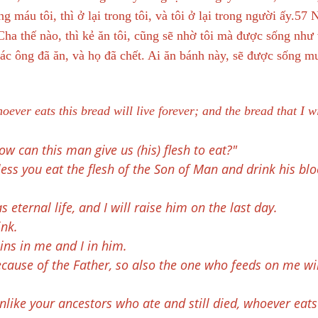
ng máu tôi, thì ở lại trong tôi, và tôi ở lại trong người ấy.5
Cha thế nào, thì kẻ ăn tôi, cũng sẽ nhờ tôi mà được sống như
các ông đã ăn, và họ đã chết. Ai ăn bánh này, sẽ được sống m
ver eats this bread will live forever; and the bread that I wi
 can this man give us (his) flesh to eat?"
less you eat the flesh of the Son of Man and drink his bl
ternal life, and I will raise him on the last day.
ink.
ns in me and I in him.
because of the Father, so also the one who feeds on me wil
ike your ancestors who ate and still died, whoever eats