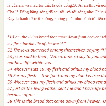
là của ăn, và máu tôi thật là của uống.56 Ai ăn thịt và uố
Cha là Đấng hằng sống đã sai tôi, và tôi sống nhờ Chúa 
Đây là bánh từ trời xuống, không phải như bánh tổ tiên 
51 I am the living bread that came down from heaven; whoe
my flesh for the life of the world."
52 The Jews quarreled among themselves, saying, "How
53 Jesus said to them, "Amen, amen, I say to you, un
not have life within you.
54 Whoever eats 19 my flesh and drinks my blood has e
55 For my flesh is true food, and my blood is true dr
56 Whoever eats my flesh and drinks my blood remai
57 Just as the living Father sent me and I have life 
because of me.
58 This is the bread that came down from heaven. Unl