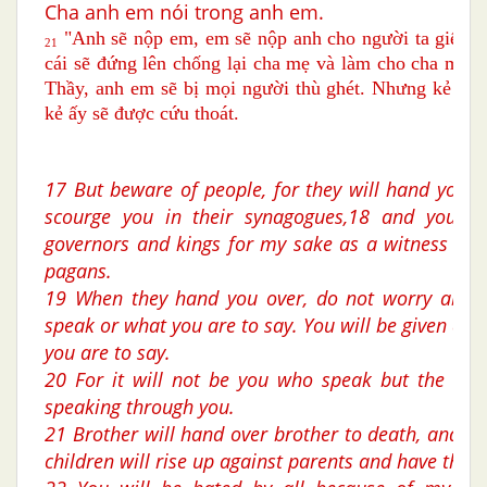
Cha anh em nói trong anh em.
"Anh sẽ nộp em, em sẽ nộp anh cho người ta giết; c
21
cái sẽ đứng lên chống lại cha mẹ và làm cho cha mẹ ph
Thầy, anh em sẽ bị mọi người thù ghét. Nhưng kẻ nào
kẻ ấy sẽ được cứu thoát.
17 But beware of people, for they will hand you o
scourge you in their synagogues,18 and you wi
governors and kings for my sake as a witness be
pagans.
19 When they hand you over, do not worry abou
speak or what you are to say. You will be given at
you are to say.
20 For it will not be you who speak but the Spir
speaking through you.
21 Brother will hand over brother to death, and the
children will rise up against parents and have them