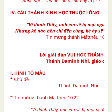
Hàng dọc : Chủ đề của ô chữ này là gì ?
IV. CÂU THÁNH KINH HỌC THUỘC LÒNG
“Vì danh Thầy, anh em sẽ bị mọi người 
Nhưng kẻ nào bền chí đến cùng, kẻ ấy sẽ đượ
Tin mừng thánh Mátthêu 10,22
Lời giải đáp VUI HỌC THÁNH KI
Thánh
Ðaminh Nhi, giáo dân
I. HÌNH TÔ MÀU
* Chủ đề
Thánh Ðaminh Nhi
* Tin mừng thánh Mátthêu 10,22
“Vì danh Thầy, anh em sẽ bị mọi người th