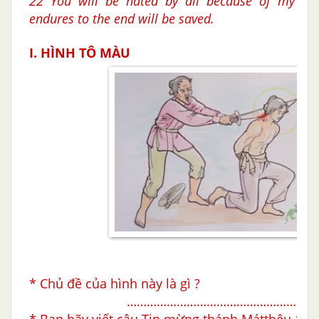
22 You will be hated by all because of my na
endures to the end will be saved.
I. HÌNH TÔ MÀU
* Chủ đề của hình này là gì ?
…………………………………………………
* Bạn hãy viết câu Tin mừng thánh Mátthêu 10,