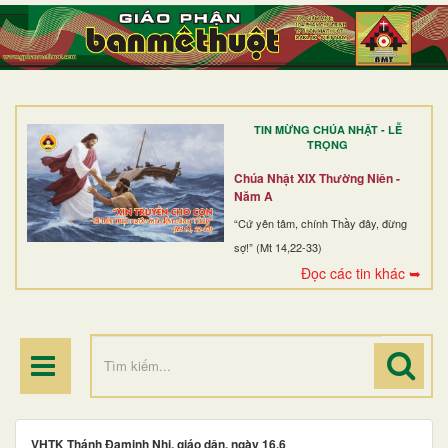
TRANG NHẤT
GIỚI THIỆU
GIÁO XỨ
TIN MỪNG CHÚA NHẬT - LỄ
DÒNG TU
TRỌNG
BAN MỤC VỤ
Chúa Nhật XIX Thường Niên -
Năm A
ĐOÀN THỂ CG
“Cứ yên tâm, chính Thầy đây, đừng
sợ!” (Mt 14,22-33)
LINH MỤC
Đọc các tin khác ➥
ĐIỂM HÀNH HƯƠNG
VHTK Thánh Ðaminh Nhi, giáo dân, ngày 16.6