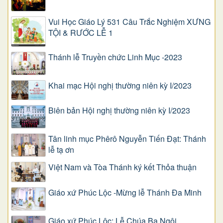
Vui Học Giáo Lý 531 Câu Trắc Nghiệm XƯNG
TỘI & RƯỚC LỄ 1
Thánh lễ Truyền chức Linh Mục -2023
Khai mạc Hội nghị thường niên kỳ I/2023
Biên bản Hội nghị thường niên kỳ I/2023
Tân linh mục Phêrô Nguyễn Tiến Đạt: Thánh
lễ tạ ơn
Việt Nam và Tòa Thánh ký kết Thỏa thuận
Giáo xứ Phúc Lộc -Mừng lễ Thánh Đa Minh
Giáo xứ Phúc Lộc: Lễ Chúa Ba Ngôi