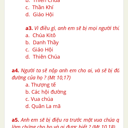
c. Thần Khí
d. Giáo Hội
a3.
Vì điều gì, anh em sẽ bị mọi người thù ghé
a. Chúa Kitô
b. Danh Thầy
c. Giáo Hội
d. Thiên Chúa
a4.
Người ta sẽ nộp anh em cho ai, và sẽ bị đánh 
đường của họ ?
(Mt 10,17)
a. Thượng tế
b. Các hội đường
c. Vua chúa
d. Quân La mã
a5.
Anh em sẽ bị điệu ra trước mặt vua chúa quan
làm chứng cho họ và ai được biết ? (Mt 10,18)