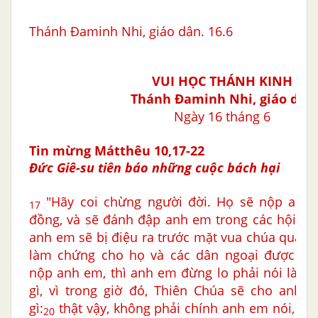
Thánh Ðaminh Nhi, giáo dân. 16.6
VUI HỌC THÁNH KINH
Thánh
Ðaminh Nhi, giáo dân
Ngày 16 tháng 6
Tin mừng Mátthêu 10,17-22
Đức Giê-su tiên báo những cuộc bách hại
"Hãy coi chừng người đời. Họ sẽ nộp anh
17
đồng, và sẽ đánh đập anh em trong các hội đư
anh em sẽ bị điệu ra trước mặt vua chúa quan 
làm chứng cho họ và các dân ngoại được biế
nộp anh em, thì anh em đừng lo phải nói làm 
gì, vì trong giờ đó, Thiên Chúa sẽ cho anh e
gì:
thật vậy, không phải chính anh em nói, mà
20