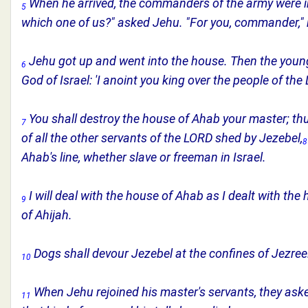
When he arrived, the commanders of the army were in
5
which one of us?" asked Jehu. "For you, commander,"
Jehu got up and went into the house. Then the young
6
God of Israel: 'I anoint you king over the people of the 
You shall destroy the house of Ahab your master; thu
7
of all the other servants of the LORD shed by Jezebel,
8
Ahab's line, whether slave or freeman in Israel.
I will deal with the house of Ahab as I dealt with t
9
of Ahijah.
Dogs shall devour Jezebel at the confines of Jezreel
10
When Jehu rejoined his master's servants, they ask
11