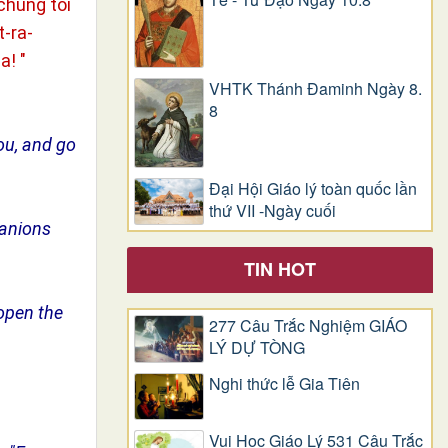
chúng tôi
t-ra-
a! "
VHTK Thánh Đaminh Ngày 8.
8
you, and go
Đại Hội Giáo lý toàn quốc lần
thứ VII -Ngày cuối
panions
TIN HOT
 open the
277 Câu Trắc Nghiệm GIÁO
LÝ DỰ TÒNG
Nghi thức lễ Gia Tiên
Vui Học Giáo Lý 531 Câu Trắc