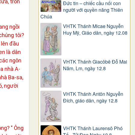
ửa, trốn
Đức tin – chiếc cầu nối con
người với quyền năng Thiên
Chúa
VHTK Thánh Micae Nguyễn
ang ngồi
Huy Mỹ, Giáo dân, ngày 12.08
 chúng tôi?
 lên đầu
en là dân
 các ngôn
VHTK Thánh Giacôbê Ðỗ Mai
Năm, Lm, ngày 12.8
ủa nhà A-
nhà Ba-sa,
ó, người
VHTK Thánh Antôn Nguyễn
Ðích, giáo dân, ngày 12.8
ông? " Ông
VHTK Thánh Laurensô Phó
Tế - Tử Đạo Ngày 10.8