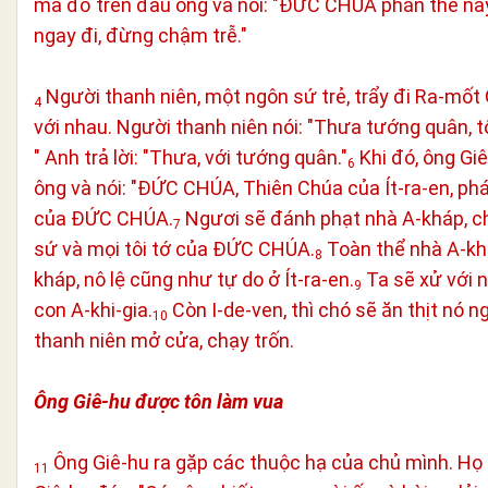
mà đổ trên đầu ông và nói: "ĐỨC CHÚA phán thế này:
ngay đi, đừng chậm trễ."
Người thanh niên, một ngôn sứ trẻ, trẩy đi Ra-mốt 
4
với nhau. Người thanh niên nói: "Thưa tướng quân, tôi
" Anh trả lời: "Thưa, với tướng quân."
Khi đó, ông Giê
6
ông và nói: "ĐỨC CHÚA, Thiên Chúa của Ít-ra-en, phán
của ĐỨC CHÚA.
Ngươi sẽ đánh phạt nhà A-kháp, chủ
7
sứ và mọi tôi tớ của ĐỨC CHÚA.
Toàn thể nhà A-khá
8
kháp, nô lệ cũng như tự do ở Ít-ra-en.
Ta sẽ xử với n
9
con A-khi-gia.
Còn I-de-ven, thì chó sẽ ăn thịt nó 
10
thanh niên mở cửa, chạy trốn.
Ông Giê-hu được tôn làm vua
Ông Giê-hu ra gặp các thuộc hạ của chủ mình. Họ h
11