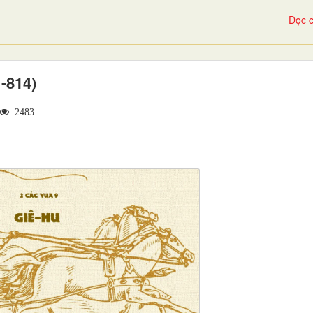
Đọc c
-814)
2483