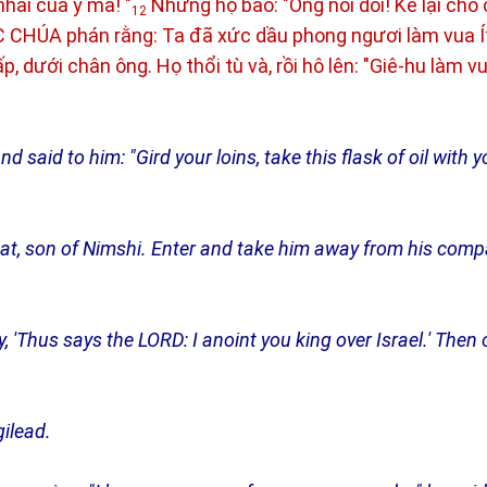
nhải của y mà! "
Nhưng họ bảo: "Ông nói dối! Kể lại cho 
12
 ĐỨC CHÚA phán rằng: Ta đã xức dầu phong ngươi làm vua Í
 dưới chân ông. Họ thổi tù và, rồi hô lên: "Giê-hu làm vu
 said to him: "Gird your loins, take this flask of oil with 
hat, son of Nimshi. Enter and take him away from his com
, 'Thus says the LORD: I anoint you king over Israel.' Then
ilead.