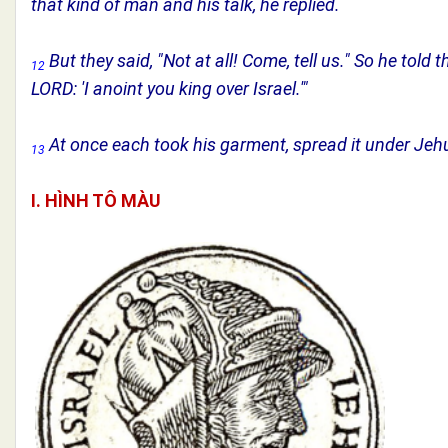
that kind of man and his talk, he replied.
But they said, "Not at all! Come, tell us." So he tol
12
LORD: 'I anoint you king over Israel.'"
At once each took his garment, spread it under Jehu 
13
I. HÌNH TÔ MÀU