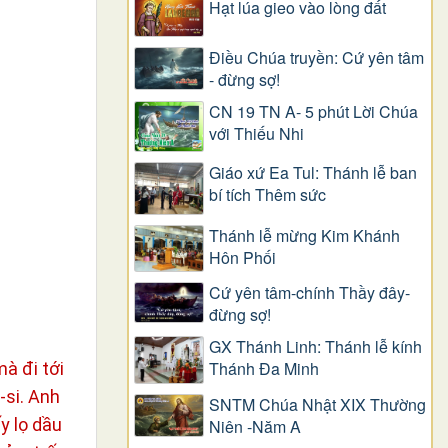
Hạt lúa gieo vào lòng đất
Điều Chúa truyền: Cứ yên tâm
- đừng sợ!
CN 19 TN A- 5 phút Lời Chúa
với Thiếu Nhi
Giáo xứ Ea Tul: Thánh lễ ban
bí tích Thêm sức
Thánh lễ mừng Kim Khánh
Hôn Phối
Cứ yên tâm-chính Thầy đây-
đừng sợ!
GX Thánh Linh: Thánh lễ kính
Thánh Đa Minh
à đi tới
-si. Anh
SNTM Chúa Nhật XIX Thường
y lọ dầu
Niên -Năm A