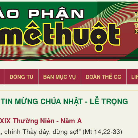
DÒNG TU
BAN MỤC VỤ
ĐOÀN THỂ CG
LI
TIN MỪNG CHÚA NHẬT - LỄ TRỌNG
 XIX Thường Niên - Năm A
, chính Thầy đây, đừng sợ!” (Mt 14,22-33)