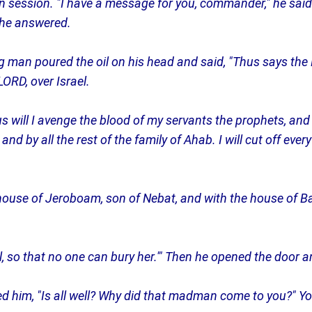
 session. "I have a message for you, commander," he said
 he answered.
 man poured the oil on his head and said, "Thus says the 
LORD, over Israel.
s will I avenge the blood of my servants the prophets, and
and by all the rest of the family of Ahab. I will cut off ever
he house of Jeroboam, son of Nebat, and with the house of 
, so that no one can bury her.'" Then he opened the door a
ed him, "Is all well? Why did that madman come to you?" 