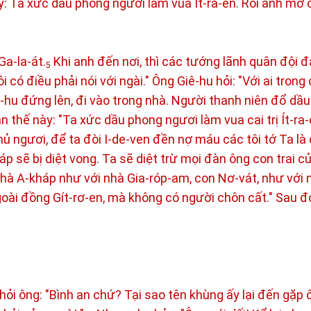
 Ta xức dầu phong ngươi làm vua Ít-ra-en. Rồi anh mở c
Ga-la-át.
Khi anh đến nơi, thì các tướng lãnh quân đội đ
5
 có điều phải nói với ngài." Ông Giê-hu hỏi: "Với ai trong
-hu đứng lên, đi vào trong nhà. Người thanh niên đổ dầu
 thế này: "Ta xức dầu phong ngươi làm vua cai trị Ít-ra-
 ngươi, để ta đòi I-de-ven đền nợ máu các tôi tớ Ta là
p sẽ bị diệt vong. Ta sẽ diệt trừ mọi đàn ông con trai c
hà A-kháp như với nhà Gia-róp-am, con Nơ-vát, như với 
ngoài đồng Gít-rơ-en, mà không có người chôn cất." Sau đ
ỏi ông: "Bình an chứ? Tại sao tên khùng ấy lại đến gặp 