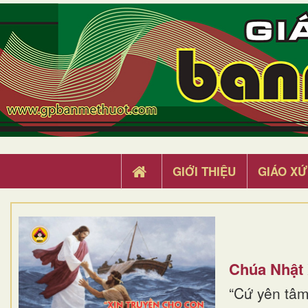
GIỚI THIỆU
GIÁO XỨ
Chúa Nhật
“Cứ yên tâm