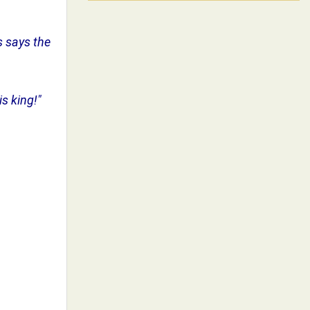
s says the
s king!"