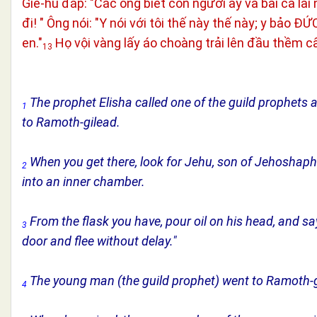
Giê-hu đáp: "Các ông biết con người ấy và bài ca lải 
đi! " Ông nói: "Y nói với tôi thế này thế này; y bảo
en."
Họ vội vàng lấy áo choàng trải lên đầu thềm cấp,
13
The prophet Elisha called one of the guild prophets and
1
to Ramoth-gilead.
When you get there, look for Jehu, son of Jehoshap
2
into an inner chamber.
From the flask you have, pour oil on his head, and say
3
door and flee without delay."
The young man (the guild prophet) went to Ramoth-g
4