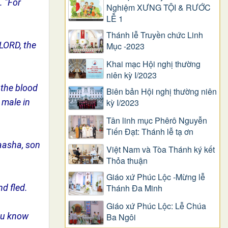
. "For
Nghiệm XƯNG TỘI & RƯỚC
LỄ 1
Thánh lễ Truyền chức Linh
LORD, the
Mục -2023
Khai mạc Hội nghị thường
niên kỳ I/2023
 the blood
Biên bản Hội nghị thường niên
kỳ I/2023
y male in
Tân linh mục Phêrô Nguyễn
Tiến Đạt: Thánh lễ tạ ơn
Baasha, son
Việt Nam và Tòa Thánh ký kết
Thỏa thuận
Giáo xứ Phúc Lộc -Mừng lễ
Thánh Đa Minh
nd fled.
Giáo xứ Phúc Lộc: Lễ Chúa
You know
Ba Ngôi