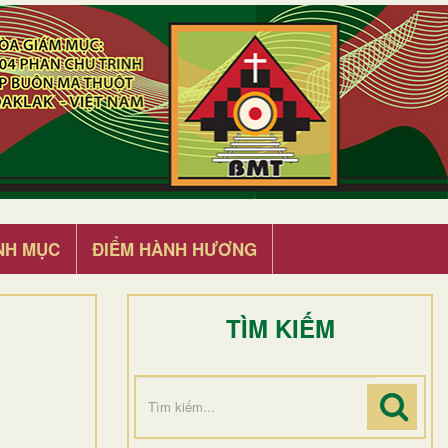
NH MỤC
ĐIỂM HÀNH HƯƠNG
TÌM KIẾM