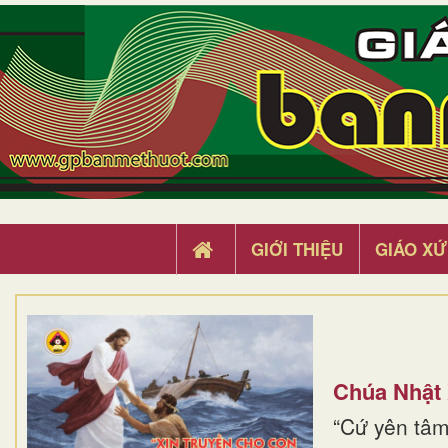
GIỚI THIỆU
GIÁO XỨ
Chúa Nhật
“Cứ yên tâm