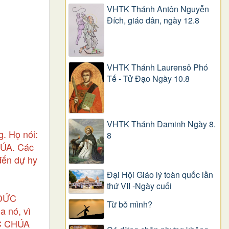
VHTK Thánh Antôn Nguyễn
Ðích, giáo dân, ngày 12.8
VHTK Thánh Laurensô Phó
Tế - Tử Đạo Ngày 10.8
VHTK Thánh Đaminh Ngày 8.
. Họ nói:
8
CHÚA. Các
 đến dự hy
Đại Hội Giáo lý toàn quốc lần
thứ VII -Ngày cuối
 ĐỨC
Từ bỏ mình?
 nó, vì
ỨC CHÚA