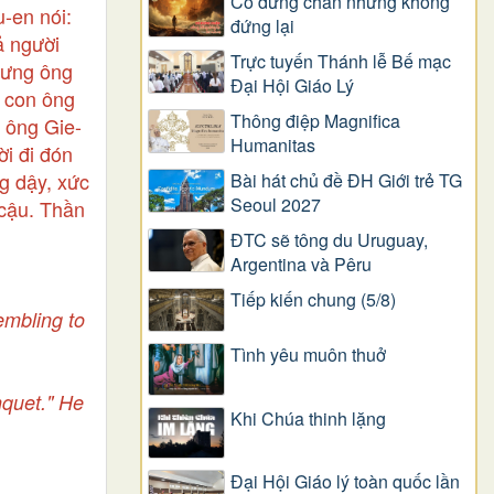
Có dừng chân nhưng không
-en nói:
đứng lại
ả người
Trực tuyến Thánh lễ Bế mạc
hưng ông
Đại Hội Giáo Lý
c con ông
Thông điệp Magnifica
i ông Gie-
Humanitas
i đi đón
g dậy, xức
Bài hát chủ đề ĐH Giới trẻ TG
Seoul 2027
cậu. Thần
ĐTC sẽ tông du Uruguay,
Argentina và Pêru
Tiếp kiến chung (5/8)
mbling to
Tình yêu muôn thuở
nquet." He
Khi Chúa thinh lặng
Đại Hội Giáo lý toàn quốc lần