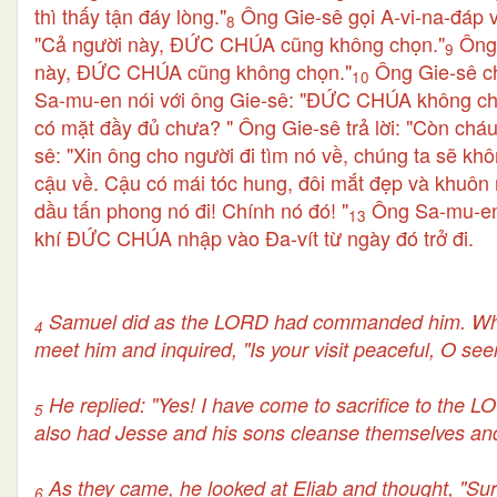
thì thấy tận đáy lòng."
Ông Gie-sê gọi A-vi-na-đáp 
8
"Cả người này, ĐỨC CHÚA cũng không chọn."
Ông 
9
này, ĐỨC CHÚA cũng không chọn."
Ông Gie-sê ch
10
Sa-mu-en nói với ông Gie-sê: "ĐỨC CHÚA không ch
có mặt đầy đủ chưa? " Ông Gie-sê trả lời: "Còn cháu
sê: "Xin ông cho người đi tìm nó về, chúng ta sẽ khôn
cậu về. Cậu có mái tóc hung, đôi mắt đẹp và khuô
dầu tấn phong nó đi! Chính nó đó! "
Ông Sa-mu-en 
13
khí ĐỨC CHÚA nhập vào Đa-vít từ ngày đó trở đi.
Samuel did as the LORD had commanded him. When 
4
meet him and inquired, "Is your visit peaceful, O see
He replied: "Yes! I have come to sacrifice to the 
5
also had Jesse and his sons cleanse themselves and 
As they came, he looked at Eliab and thought, "Sur
6