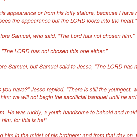
s appearance or from his lofty stature, because I have 
es the appearance but the LORD looks into the heart."
ore Samuel, who said, "The Lord has not chosen him."
"The LORD has not chosen this one either."
ore Samuel, but Samuel said to Jesse, "The LORD has 
ou have?" Jesse replied, "There is still the youngest, w
m; we will not begin the sacrificial banquet until he arri
em. He was ruddy, a youth handsome to behold and maki
im, for this is he!"
 him in the midst of his brothers; and from that day on, t