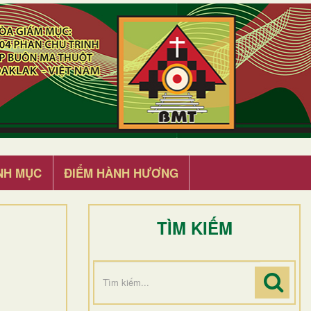
NH MỤC
ĐIỂM HÀNH HƯƠNG
TÌM KIẾM