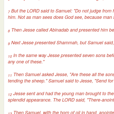
But the LORD said to Samuel: "Do not judge from hi
7
him. Not as man sees does God see, because man se
Then Jesse called Abinadab and presented him bef
8
Next Jesse presented Shammah, but Samuel said, 
9
In the same way Jesse presented seven sons bef
10
any one of these."
Then Samuel asked Jesse, "Are these all the sons y
11
tending the sheep." Samuel said to Jesse, "Send for hi
Jesse sent and had the young man brought to th
12
splendid appearance. The LORD said, "There-anoint h
Then Samuel, with the horn of oil in hand, anointed
13