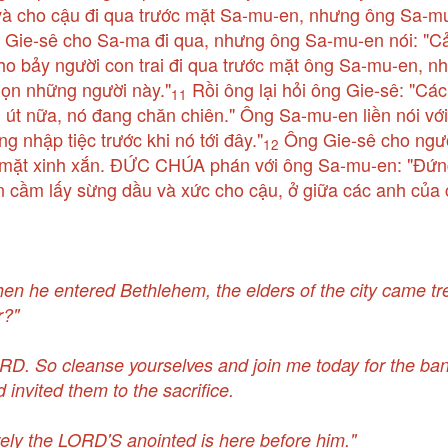
và cho cậu đi qua trước mặt Sa-mu-en, nhưng ông Sa-mu
Gie-sê cho Sa-ma đi qua, nhưng ông Sa-mu-en nói: "C
o bảy người con trai đi qua trước mặt ông Sa-mu-en, n
ọn những người này."
Rồi ông lại hỏi ông Gie-sê: "Cá
11
 út nữa, nó đang chăn chiên." Ông Sa-mu-en liền nói vớ
g nhập tiệc trước khi nó tới đây."
Ông Gie-sê cho ngườ
12
n mặt xinh xắn. ĐỨC CHÚA phán với ông Sa-mu-en: "Đứn
cầm lấy sừng dầu và xức cho cậu, ở giữa các anh của 
he entered Bethlehem, the elders of the city came tre
r?"
LORD. So cleanse yourselves and join me today for the ba
invited them to the sacrifice.
ely the LORD'S anointed is here before him."