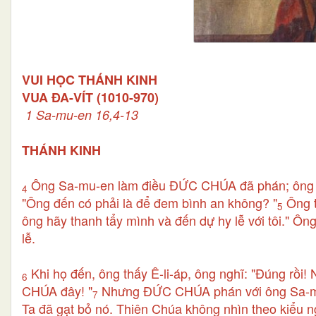
VUI HỌC THÁNH KINH
VUA ĐA-VÍT (1010-970)
1 Sa-mu-en 16,4-13
THÁNH KINH
Ông Sa-mu-en làm điều ĐỨC CHÚA đã phán; ông đến
4
"Ông đến có phải là để đem bình an không? "
Ông t
5
ông hãy thanh tẩy mình và đến dự hy lễ với tôi." Ôn
lễ.
Khi họ đến, ông thấy Ê-li-áp, ông nghĩ: "Đúng r
6
CHÚA đây! "
Nhưng ĐỨC CHÚA phán với ông Sa-mu-e
7
Ta đã gạt bỏ nó. Thiên Chúa không nhìn theo kiểu