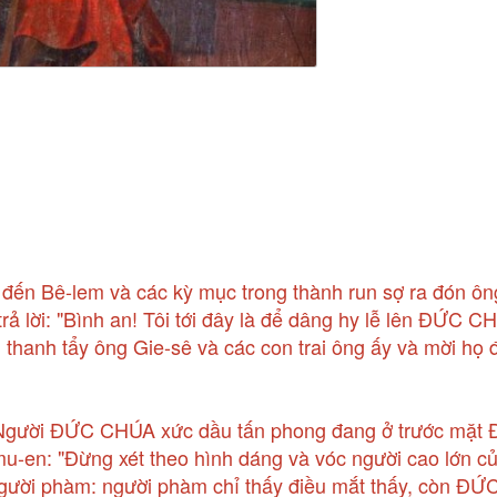
 Bê-lem và các kỳ mục trong thành run sợ ra đón ông
rả lời: "Bình an! Tôi tới đây là để dâng hy lễ lên ĐỨC 
g thanh tẩy ông Gie-sê và các con trai ông ấy và mời họ
ồi! Người ĐỨC CHÚA xức dầu tấn phong đang ở trước mặt
n: "Đừng xét theo hình dáng và vóc người cao lớn của
 người phàm: người phàm chỉ thấy điều mắt thấy, còn Đ