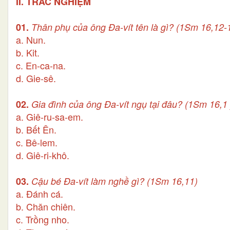
II. TRẮC NGHIỆM
01.
Thân phụ của ông Đa-vít tên là gì? (1Sm 16,12-
a. Nun.
b. Kit.
c. En-ca-na.
d. Gie-sê.
02.
Gia đình của ông Đa-vít ngụ tại đâu? (1Sm 16,1 
a. Giê-ru-sa-em.
b. Bết Ên.
c. Bê-lem.
d. Giê-ri-khô.
03.
Cậu bé Đa-vít làm nghề gì? (1Sm 16,11)
a. Đánh cá.
b. Chăn chiên.
c. Trồng nho.