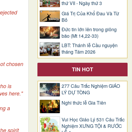
thứ VII - Ngày thứ 3
rejected
Giá Trị Của Khổ Ðau Và Từ
Bỏ
Đức tin lớn lên trong giông
bão (Mt 14,22-33)
LBT: Thánh lễ Cầu nguyện
tháng Tám 2026
not chosen
TIN HOT
ho is
277 Câu Trắc Nghiệm GIÁO
LÝ DỰ TÒNG
ves here."
Nghi thức lễ Gia Tiên
ng a
Vui Học Giáo Lý 531 Câu Trắc
Nghiệm XƯNG TỘI & RƯỚC
he spirit