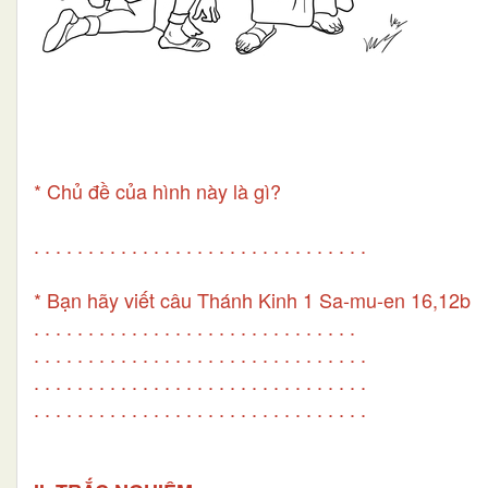
* Chủ đề của hình này là gì?
. . . . . . . . . . . . . . . . . . . . . . . . . . . . . . .
* Bạn hãy viết câu Thánh Kinh 1 Sa-mu-en 16,12b
. . . . . . . . . . . . . . . . . . . . . . . . . . . . . .
. . . . . . . . . . . . . . . . . . . . . . . . . . . . . . .
. . . . . . . . . . . . . . . . . . . . . . . . . . . . . . .
. . . . . . . . . . . . . . . . . . . . . . . . . . . . . . .