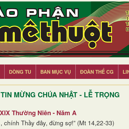
DÒNG TU
BAN MỤC VỤ
ĐOÀN THỂ CG
LI
TIN MỪNG CHÚA NHẬT - LỄ TRỌNG
 XIX Thường Niên - Năm A
, chính Thầy đây, đừng sợ!” (Mt 14,22-33)