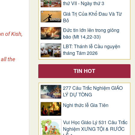
thứ VII - Ngày thứ 3
Giá Trị Của Khổ Ðau Và Từ
Bỏ
Đức tin lớn lên trong giông
n of Kish,
bão (Mt 14,22-33)
LBT: Thánh lễ Cầu nguyện
tháng Tám 2026
all the
TIN HOT
277 Câu Trắc Nghiệm GIÁO
LÝ DỰ TÒNG
Nghi thức lễ Gia Tiên
Vui Học Giáo Lý 531 Câu Trắc
Nghiệm XƯNG TỘI & RƯỚC