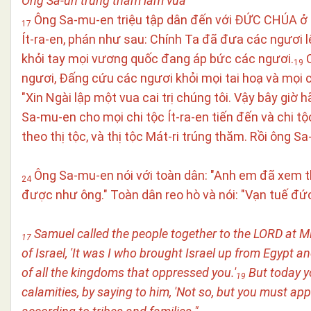
Ông Sa-un trúng thăm làm vua
Ông Sa-mu-en triệu tập dân đến với ĐỨC CHÚA ở 
17
Ít-ra-en, phán như sau: Chính Ta đã đưa các ngươi l
khỏi tay mọi vương quốc đang áp bức các ngươi.
C
19
ngươi, Đấng cứu các ngươi khỏi mọi tai hoạ và mọi 
"Xin Ngài lập một vua cai trị chúng tôi. Vậy bây gi
Sa-mu-en cho mọi chi tộc Ít-ra-en tiến đến và chi t
theo thị tộc, và thị tộc Mát-ri trúng thăm. Rồi ông S
Ông Sa-mu-en nói với toàn dân: "Anh em đã xem 
24
được như ông." Toàn dân reo hò và nói: "Vạn tuế đức
Samuel called the people together to the LORD at 
17
of Israel, 'It was I who brought Israel up from Egypt 
of all the kingdoms that oppressed you.'
But today yo
19
calamities, by saying to him, 'Not so, but you must app