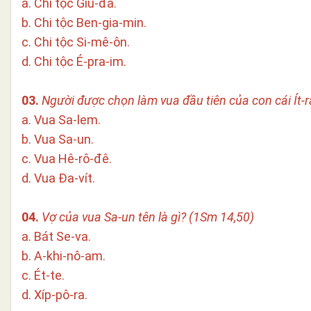
a. Chi tộc Giu-đa.
b. Chi tộc Ben-gia-min.
c. Chi tộc Si-mê-ôn.
d. Chi tộc É-pra-im.
03.
Người được chọn làm vua đầu tiên của con cái Ít-r
a. Vua Sa-lem.
b. Vua Sa-un.
c. Vua Hê-rô-đê.
d. Vua Đa-vít.
04.
Vợ của vua Sa-un tên là gì? (1Sm 14,50)
a. Bát Se-va.
b. A-khi-nô-am.
c. Ét-te.
d. Xíp-pô-ra.