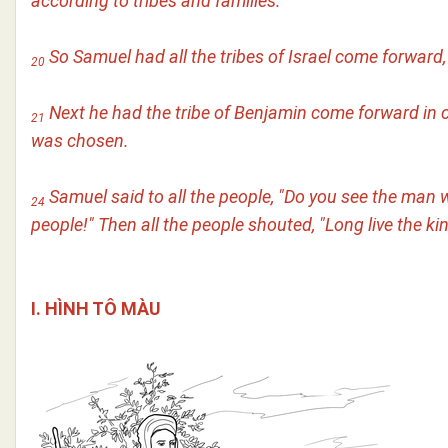
according to tribes and families."
So Samuel had all the tribes of Israel come forward
20
Next he had the tribe of Benjamin come forward in cl
21
was chosen.
Samuel said to all the people, "Do you see the man
24
people!" Then all the people shouted, "Long live the kin
I. HÌNH TÔ MÀU