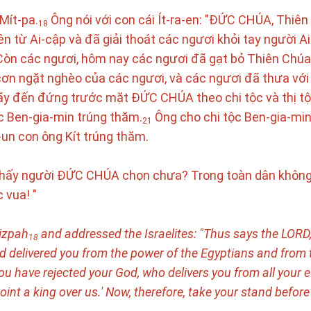
Mít-pa.
Ông nói với con cái Ít-ra-en: "ĐỨC CHÚA, Thiê
18
ên từ Ai-cập và đã giải thoát các ngươi khỏi tay người A
òn các ngươi, hôm nay các ngươi đã gạt bỏ Thiên Chúa
cơn ngặt nghèo của các ngươi, và các ngươi đã thưa với
ờ hãy đến đứng trước mặt ĐỨC CHÚA theo chi tộc và thị tộ
ộc Ben-gia-min trúng thăm.
Ông cho chi tộc Ben-gia-min
21
a-un con ông Kít trúng thăm.
thấy người ĐỨC CHÚA chọn chưa? Trong toàn dân không
 vua! "
Mizpah
and addressed the Israelites: "Thus says the LORD
18
and delivered you from the power of the Egyptians and from
u have rejected your God, who delivers you from all your e
oint a king over us.' Now, therefore, take your stand befor