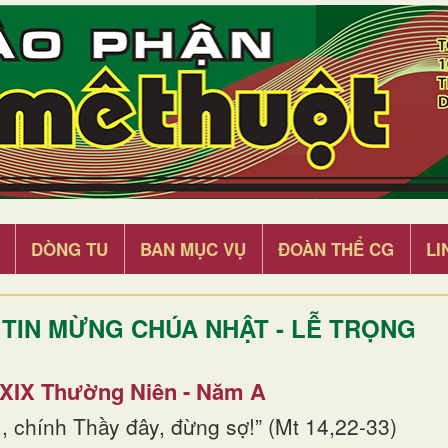
DÒNG TU
BAN MỤC VỤ
ĐOÀN THỂ CG
LI
TIN MỪNG CHÚA NHẬT - LỄ TRỌNG
 XIX Thường Niên - Năm A
, chính Thầy đây, đừng sợ!” (Mt 14,22-33)