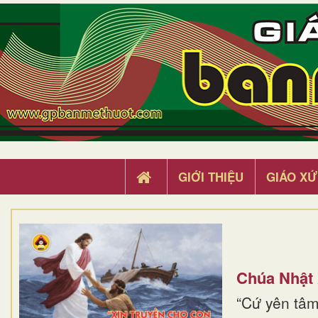
GIỚI THIỆU
GIÁO XỨ
Chúa Nhật
“Cứ yên tâm