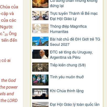
Có dừng chân nhưng không
đứng lại
n Chúa của
Trực tuyến Thánh lễ Bế mạc
i-cập và
Đại Hội Giáo Lý
 của các
Thông điệp Magnifica
 Người:
Humanitas
c."
Ông
20
Bài hát chủ đề ĐH Giới trẻ TG
 tiến đến
Seoul 2027
ĐTC sẽ tông du Uruguay,
Argentina và Pêru
 có ai
Tiếp kiến chung (5/8)
Tình yêu muôn thuở
, the God
 the power
Khi Chúa thinh lặng
vils and
e the LORD
Đại Hội Giáo lý toàn quốc lần