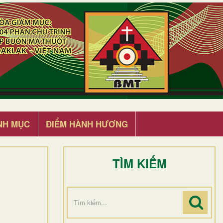
NH MỤC
ĐIỂM HÀNH HƯƠNG
TÌM KIẾM