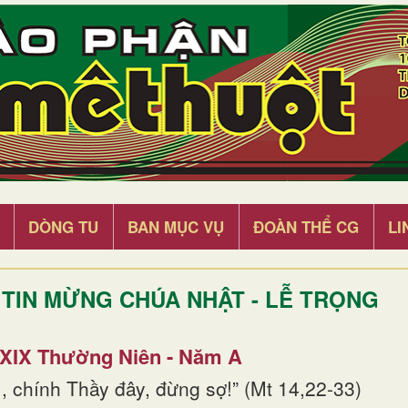
DÒNG TU
BAN MỤC VỤ
ĐOÀN THỂ CG
LI
TIN MỪNG CHÚA NHẬT - LỄ TRỌNG
 XIX Thường Niên - Năm A
, chính Thầy đây, đừng sợ!” (Mt 14,22-33)