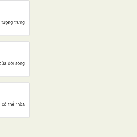
 tượng trưng
 của đời sống
ể có thể “hòa