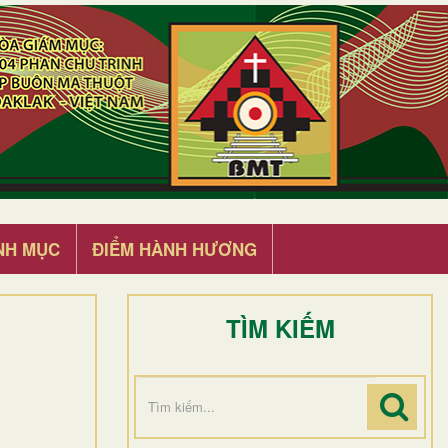
NH MỤC
ĐIỂM HÀNH HƯƠNG
TÌM KIẾM