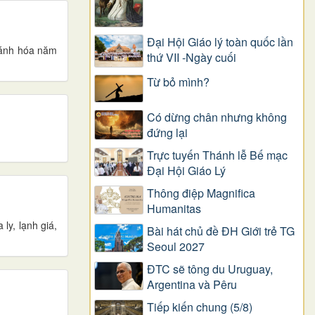
Đại Hội Giáo lý toàn quốc lần
hánh hóa năm
thứ VII -Ngày cuối
Từ bỏ mình?
Có dừng chân nhưng không
đứng lại
Trực tuyến Thánh lễ Bế mạc
Đại Hội Giáo Lý
Thông điệp Magnifica
Humanitas
ly, lạnh giá,
Bài hát chủ đề ĐH Giới trẻ TG
Seoul 2027
ĐTC sẽ tông du Uruguay,
Argentina và Pêru
Tiếp kiến chung (5/8)