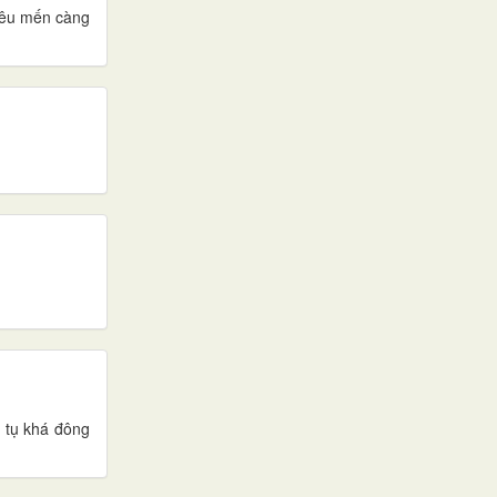
 yêu mến càng
 tụ khá đông