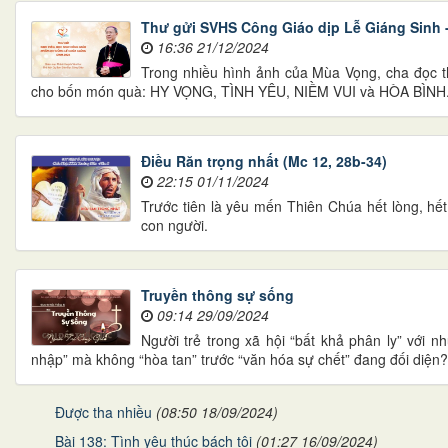
Thư gửi SVHS Công Giáo dịp Lễ Giáng Sinh 
16:36 21/12/2024
Trong nhiều hình ảnh của Mùa Vọng, cha đọc t
cho bốn món quà: HY VỌNG, TÌNH YÊU, NIỀM VUI và HÒA BÌNH
Điều Răn trọng nhất (Mc 12, 28b-34)
22:15 01/11/2024
Trước tiên là yêu mến Thiên Chúa hết lòng, hết 
con người.
Truyền thông sự sống
09:14 29/09/2024
Người trẻ trong xã hội “bất khả phân ly” với 
nhập” mà không “hòa tan” trước “văn hóa sự chết” đang đối diện?
Được tha nhiều
(08:50 18/09/2024)
Bài 138: Tình yêu thúc bách tôi
(01:27 16/09/2024)