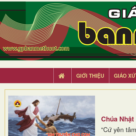
GIỚI THIỆU
GIÁO XỨ
Chúa Nhật
“Cứ yên tâm