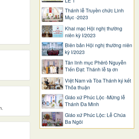
LỄ 1
Thánh lễ Truyền chức Linh
Mục -2023
Khai mạc Hội nghị thường
niên kỳ I/2023
Biên bản Hội nghị thường niên
kỳ I/2023
Tân linh mục Phêrô Nguyễn
Tiến Đạt: Thánh lễ tạ ơn
Việt Nam và Tòa Thánh ký kết
Thỏa thuận
Giáo xứ Phúc Lộc -Mừng lễ
Thánh Đa Minh
h.
Giáo xứ Phúc Lộc: Lễ Chúa
Ba Ngôi