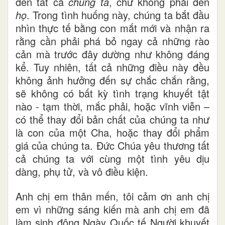
đến
tất cả
chúng ta
, chứ không phải đến
họ
. Trong tình huống này, chúng ta bắt đầu
nhìn thực tế bằng con mắt mới và nhận
ra
rằng
cần phải phá bỏ ngay
cả
những rào
cản mà trước đây dường như không đáng
kể.
Tuy nhiên, tất cả những điều này đều
không ảnh hưởng đến sự chắc chắn rằng,
sẽ không có bất kỳ tình trạng khuyết tật
nào - tạm thời, mắc phải, hoặc vĩnh viễn –
có thể thay đổi bản chất của chúng ta như
là con của một Cha, hoặc thay đổi phẩm
giá của chúng ta.
Đức Chúa yêu thương tất
cả chúng ta với cùng một tình yêu dịu
dàng, phụ tử
,
và vô điều kiện.
Anh chị em thân mến, tôi cảm ơn anh chị
em vì những sáng kiến mà anh chị em đã
làm sinh động Ngày Quốc tế Người khuyết