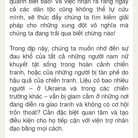
quanh biết bao! Và việc nhận ra rằng ngay
cả các dân tộc cũng không thể tự cứu
mình
,
sẽ thúc đẩy chúng ta tìm kiếm giải
pháp cho những xung đột vô nghĩa mà
chúng ta đang trải qua biết chừng
nào
!
Trong
dịp này
, chúng ta muốn nhớ đến sự
đau khổ của tất cả những người
nam nữ
khuyết tật sống trong hoàn cảnh chiến
tranh, hoặc của những người bị tàn phế do
hậu quả của chiến tranh. Liệu
c
ó bao nhiêu
người – ở Ukraina và trong các chiến
trường khác – vẫn bị giam cầm ở những nơi
đang diễn ra giao tranh và không có cơ hội
trốn thoát? Cần đặc biệt quan tâm và tạo
điều kiện
cho
họ tiếp cận với viện trợ nhân
đạo bằng mọi cách.