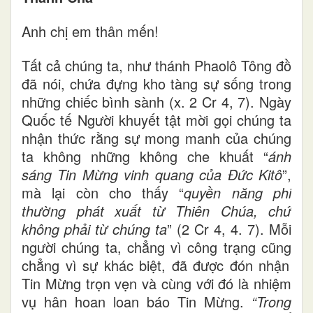
Anh chị em thân mến!
Tất cả chúng ta, như thánh Phaolô Tông đồ
đã nói, chứa đựng kho tàng sự sống trong
những chiếc bình sành (x. 2 Cr 4, 7). Ngày
Quốc tế Người khuyết tật mời gọi chúng ta
nhận thức rằng sự mong manh của chúng
ta không những
không
che khuất “
ánh
sáng Tin Mừng vinh quang của Ðức Kitô
”,
mà
lại còn
cho thấy “
quyền năng phi
thường phát xuất từ Thiên Chúa, chứ
không phải từ chúng ta
” (2 Cr 4
,
4
.
7). Mỗi
người chúng ta
, chẳng vì
công trạng cũng
chẳng vì
sự khác biệt, đã được đón nhận
Tin Mừng trọn vẹn và cùng với đó là nhiệm
vụ hân
hoan
loan báo Tin Mừng.
“Trong