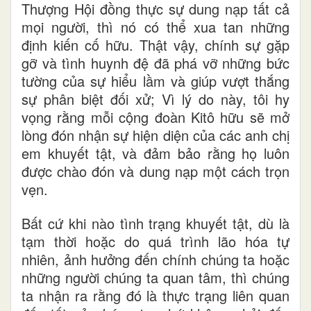
Thượng Hội đồng thực sự dung nạp tất cả
mọi người, thì nó có thể xua tan những
định kiến cố
hữu
. Thật vậy, chính sự gặp
gỡ và tình huynh đệ đã phá vỡ những bức
tường của
sự
hiểu lầm và giúp vượt thắng
sự phân biệt đối xử; Vì lý do này, tôi hy
vọng rằng mỗi cộng đoàn
Kitô hữu sẽ
mở
lòng đón nhận sự hiện diện của các anh chị
em khuyết tật, và đảm bảo rằng họ luôn
được chào đón và dung nạp một cách
trọn
vẹn.
Bất cứ khi nào tình trạng khuyết tật, dù là
tạm thời hoặc
do quá trình lão hóa tự
nhiên
, ảnh hưởng đến
chính
chúng ta hoặc
những người chúng ta quan tâm
, thì chúng
ta nhận ra rằng đó là
thực trạng
liên quan