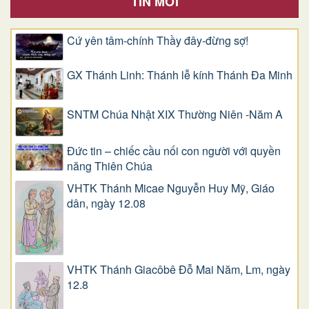
TIN MỚI
Cứ yên tâm-chính Thầy đây-đừng sợ!
GX Thánh Linh: Thánh lễ kính Thánh Đa Minh
SNTM Chúa Nhật XIX Thường Niên -Năm A
Đức tin – chiếc cầu nối con người với quyền
năng Thiên Chúa
VHTK Thánh Micae Nguyễn Huy Mỹ, Giáo
dân, ngày 12.08
VHTK Thánh Giacôbê Ðỗ Mai Năm, Lm, ngày
12.8