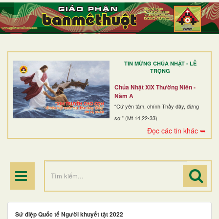
TRANG NHẤT
GIỚI THIỆU
GIÁO XỨ
TIN MỪNG CHÚA NHẬT - LỄ
DÒNG TU
TRỌNG
BAN MỤC VỤ
Chúa Nhật XIX Thường Niên -
Năm A
ĐOÀN THỂ CG
“Cứ yên tâm, chính Thầy đây, đừng
sợ!” (Mt 14,22-33)
LINH MỤC
Đọc các tin khác ➥
ĐIỂM HÀNH HƯƠNG
Sứ điệp Quốc tế Người khuyết tật 2022