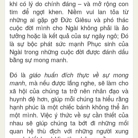
khi có lý do chính đáng – và mở rộng con
tim để ngợi khen. Niềm vui lan tỏa từ
những ai gặp gỡ Đức Giêsu và phó thác
cuộc đời mình cho Ngài không phải là ảo
tưởng hoặc
là kết quả
của sự ngây ngô; Đó
là sự bộc phát sức mạnh Phục sinh của
Ngài trong những cuộc đời được đánh dấu
bằng sự mong manh.
Đó là
giáo huấn đích thực về sự mong
manh
, mà nếu được lắng nghe, sẽ làm cho
xã hội của chúng ta trở nên nhân đạo và
huynh đệ hơn, giúp mỗi chúng ta hiểu rằng
hạnh phúc là một chiếc bánh không thể ăn
một mình. Việc
ý
thức về sự cần thiết của
nhau sẽ giúp chúng ta bớt
đi những
mối
quan hệ thù địch với những người xung