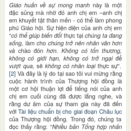
Giáo huấn về sự mong manh
này là một
đặc sủng mà nhờ đó anh chị em –anh chị
em khuyết tật thân mến - có thể làm phong
phú Giáo hội. Sự hiện diện của anh chị em
“
có thể giúp biến đổi
thực tại
chúng ta đang
sống,
làm cho
chúng trở nên nhân văn hơn
và
chào đón
hơn. Không có tổn thương,
không có giới hạn, không có trở ngại
để
vượt qua,
sẽ
không có nhân loại
thực sự”.
[2]
Và đây là lý do tại sao tôi vui mừng rằng
cuộc hành trình của Thượng hội đồng là
một cơ hội thuận lợi để tiếng nói của anh
chị em cuối cùng đã được lắng nghe, và
rằng dư âm của sự tham gia này đã đến
với
Tài liệu chuẩn bị cho giai đoạn Châu lục
của Thượng hội đồng. Trong đó, chúng ta
đọc thấy rằng: “
Nhiều bản Tổng hợp nhấn