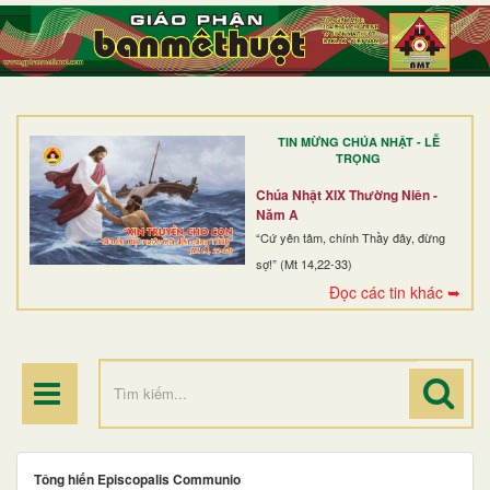
TRANG NHẤT
GIỚI THIỆU
GIÁO XỨ
TIN MỪNG CHÚA NHẬT - LỄ
DÒNG TU
TRỌNG
BAN MỤC VỤ
Chúa Nhật XIX Thường Niên -
Năm A
ĐOÀN THỂ CG
“Cứ yên tâm, chính Thầy đây, đừng
sợ!” (Mt 14,22-33)
LINH MỤC
Đọc các tin khác ➥
ĐIỂM HÀNH HƯƠNG
Tông hiến Episcopalis Communio