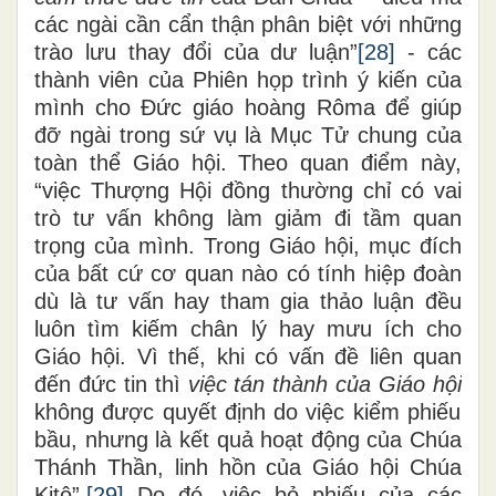
các ngài cần cẩn thận phân biệt với những
trào lưu thay đổi của dư luận”
[28]
- các
thành viên của Phiên họp trình ý kiến của
mình cho Đức giáo hoàng Rôma để giúp
đỡ ngài trong sứ vụ là Mục Tử chung của
toàn thể Giáo hội. Theo quan điểm này,
“việc Thượng Hội đồng thường chỉ có vai
trò tư vấn không làm giảm đi tầm quan
trọng của mình. Trong Giáo hội, mục đích
của bất cứ cơ quan nào có tính hiệp đoàn
dù là tư vấn hay tham gia thảo luận đều
luôn tìm kiếm chân lý hay mưu ích cho
Giáo hội. Vì thế, khi có vấn đề liên quan
đến đức tin thì
việc tán thành của Giáo hội
không được quyết định do việc kiểm phiếu
bầu, nhưng là kết quả hoạt động của Chúa
Thánh Thần, linh hồn của Giáo hội Chúa
Kitô”.
[29]
Do đó, việc bỏ phiếu của các