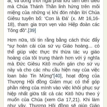
ai, và đồng thời ngài phải lưu tâm đến điều
mà Chúa Thánh Thần linh hứng trên môi
miệng của những vị khi đón nhận lời Chúa
Giêsu tuyên bố: ‘Con là Đá' (x.
Mt
16,16-
18), tham gia trọn vẹn vào Hiệp đoàn các
Tông đồ”.
[39]
Hơn nữa, tôi tin rằng bằng cách thúc đẩy
“sự hoán cải của sứ vụ Giáo hoàng... có
thể giúp việc thực thi thừa tác vụ giáo
hoàng của tôi trung thành hơn với ý nghĩa
mà Đức Giêsu Kitô muốn gán cho sứ vụ
này và cho các nhu cầu hiện nay của việc
loan báo Tin Mừng”
[40]
, hoạt động của
Thượng Hội đồng Giám mục có thể góp
phần riêng của mình vào việc khôi phục sự
hiệp nhất giữa tất cả các Kitô hữu theo ý
muốn của Chúa (xem
Ga
17,21). Khi làm
như vậy, Thượng Hội đồng sẽ giúp Giáo