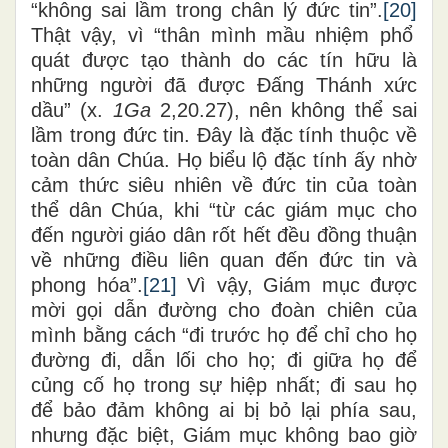
“không sai lầm trong chân lý đức tin”.
[20]
Thật vậy, vì “thân mình mầu nhiệm phổ
quát được tạo thành do các tín hữu là
những người đã được Đấng Thánh xức
dầu” (x.
1Ga
2,20.27), nên không thể sai
lầm trong đức tin. Đây là đặc tính thuộc về
toàn dân Chúa. Họ biểu lộ đặc tính ấy nhờ
cảm thức siêu nhiên về đức tin của toàn
thể dân Chúa, khi “từ các giám mục cho
đến người giáo dân rốt hết đều đồng thuận
về những điều liên quan đến đức tin và
phong hóa”.
[21]
Vì vậy, Giám mục được
mời gọi dẫn đường cho đoàn chiên của
mình bằng cách “đi trước họ để chỉ cho họ
đường đi, dẫn lối cho họ; đi giữa họ để
củng cố họ trong sự hiệp nhất; đi sau họ
để bảo đảm không ai bị bỏ lại phía sau,
nhưng đặc biệt, Giám mục không bao giờ