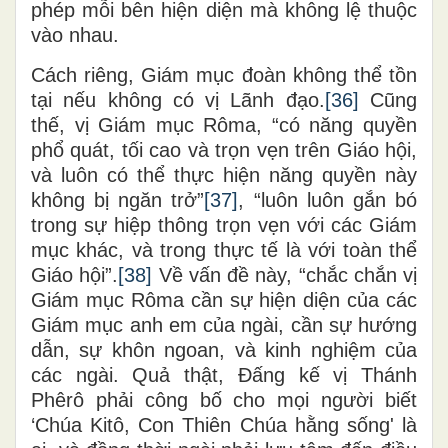
phép mỗi bên hiện diện mà không lệ thuộc
vào nhau.
Cách riêng, Giám mục đoàn không thể tồn
tại nếu không có vị Lãnh đạo.
[36]
Cũng
thế, vị Giám mục Rôma, “có năng quyền
phổ quát, tối cao và trọn vẹn trên Giáo hội,
và luôn có thể thực hiện năng quyền này
không bị ngăn trở”
[37]
, “luôn luôn gắn bó
trong sự hiệp thông trọn vẹn với các Giám
mục khác, và trong thực tế là với toàn thể
Giáo hội”.
[38]
Về vấn đề này, “chắc chắn vị
Giám mục Rôma cần sự hiện diện của các
Giám mục anh em của ngài, cần sự hướng
dẫn, sự khôn ngoan, và kinh nghiệm của
các ngài. Quả thật, Đấng kế vị Thánh
Phêrô phải công bố cho mọi người biết
‘Chúa Kitô, Con Thiên Chúa hằng sống' là