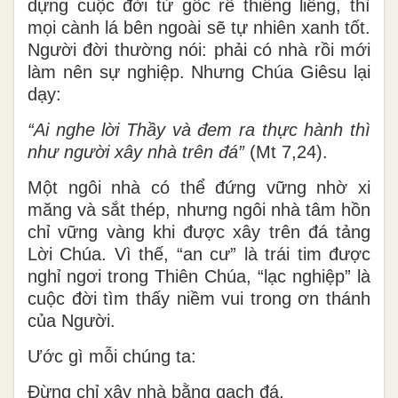
dựng cuộc đời từ gốc rễ thiêng liêng, thì
mọi cành lá bên ngoài sẽ tự nhiên xanh tốt.
Người đời thường nói: phải có nhà rồi mới
làm nên sự nghiệp. Nhưng Chúa Giêsu lại
dạy:
“Ai nghe lời Thầy và đem ra thực hành thì
như người xây nhà trên đá”
(Mt 7,24).
Một ngôi nhà có thể đứng vững nhờ xi
măng và sắt thép, nhưng ngôi nhà tâm hồn
chỉ vững vàng khi được xây trên đá tảng
Lời Chúa. Vì thế, “an cư” là trái tim được
nghỉ ngơi trong Thiên Chúa, “lạc nghiệp” là
cuộc đời tìm thấy niềm vui trong ơn thánh
của Người.
Ước gì mỗi chúng ta:
Đừng chỉ xây nhà bằng gạch đá,