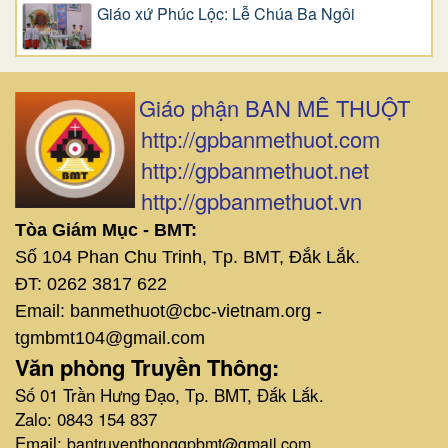
Giáo xứ Phúc Lộc: Lễ Chúa Ba Ngôi
Giáo phận BAN MÊ THUỘT
http://gpbanmethuot.com
http://gpbanmethuot.net
http://gpbanmethuot.vn
Tòa Giám Mục - BMT:
Số 104 Phan Chu Trinh, Tp. BMT, Đắk Lắk.
ĐT: 0262 3817 622
Email: banmethuot@cbc-vietnam.org -
tgmbmt104@gmail.com
Văn phòng Truyền Thông:
Số 01 Trần Hưng Đạo, Tp. BMT, Đắk Lắk.
Zalo: 0843 154 837
Email:
bantruyenthonggpbmt@gmail.com