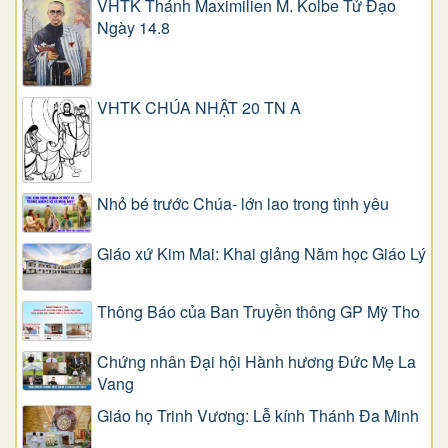
VHTK Thánh Maximilien M. Kolbe Tử Đạo
Ngày 14.8
VHTK CHÚA NHẬT 20 TN A
Nhỏ bé trước Chúa- lớn lao trong tình yêu
Giáo xứ Kim Mai: Khai giảng Năm học Giáo Lý
Thông Báo của Ban Truyền thông GP Mỹ Tho
Chứng nhân Đại hội Hành hương Đức Mẹ La
Vang
Giáo họ Trinh Vương: Lễ kính Thánh Đa Minh