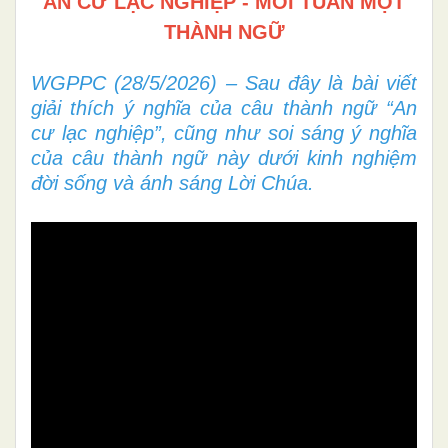
AN CƯ LẠC NGHIỆP - MỖI TUẦN MỘT
THÀNH NGỮ
WGPPC (28/5/2026) – Sau đây là bài viết
giải thích ý nghĩa của câu thành ngữ “An
cư lạc nghiệp”, cũng như soi sáng ý nghĩa
của câu thành ngữ này dưới kinh nghiệm
đời sống và ánh sáng Lời Chúa.