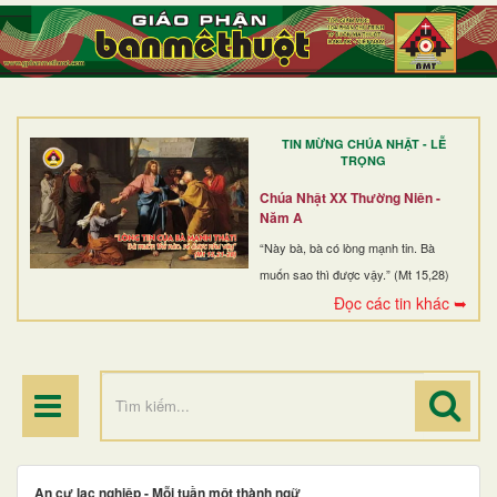
TRANG NHẤT
GIỚI THIỆU
GIÁO XỨ
TIN MỪNG CHÚA NHẬT - LỄ
DÒNG TU
TRỌNG
BAN MỤC VỤ
Chúa Nhật XX Thường Niên -
Năm A
ĐOÀN THỂ CG
“Này bà, bà có lòng mạnh tin. Bà
muốn sao thì được vậy.” (Mt 15,28)
LINH MỤC
Đọc các tin khác ➥
ĐIỂM HÀNH HƯƠNG
An cư lạc nghiệp - Mỗi tuần một thành ngữ