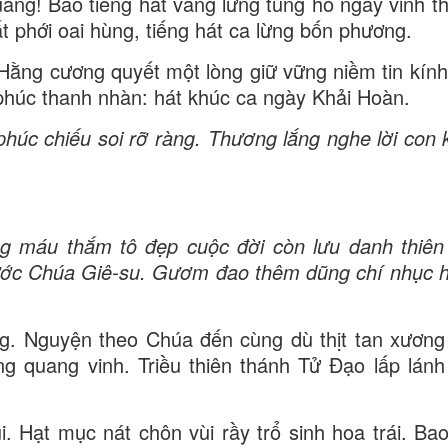
ng! Bao tiếng hát vang lừng tung hô ngày vinh t
 phới oai hùng, tiếng hát ca lừng bốn phương.
ằng cương quyết một lòng giữ vững niềm tin kính
phúc thanh nhàn: hát khúc ca ngày Khải Hoàn.
húc chiếu soi rỡ ràng. Thương lắng nghe lời con 
ng máu thắm tô đẹp cuộc đời còn lưu danh thiên
ước Chúa Giê-su. Gươm đao thêm dũng chí nhục 
g. Nguyện theo Chúa đến cùng dù thịt tan xương
g quang vinh. Triều thiên thánh Tử Đạo lấp lánh 
ui. Hạt mục nát chôn vùi rầy trổ sinh hoa trái. Ba