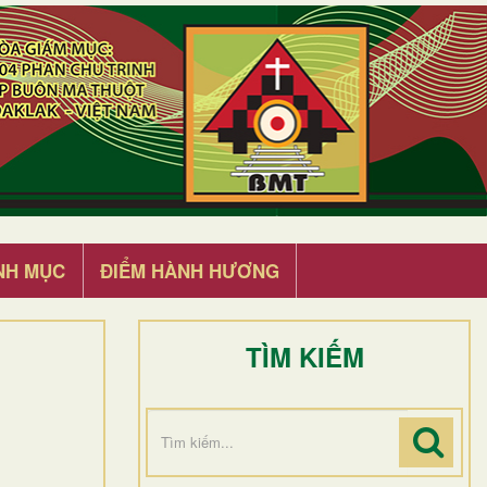
NH MỤC
ĐIỂM HÀNH HƯƠNG
TÌM KIẾM