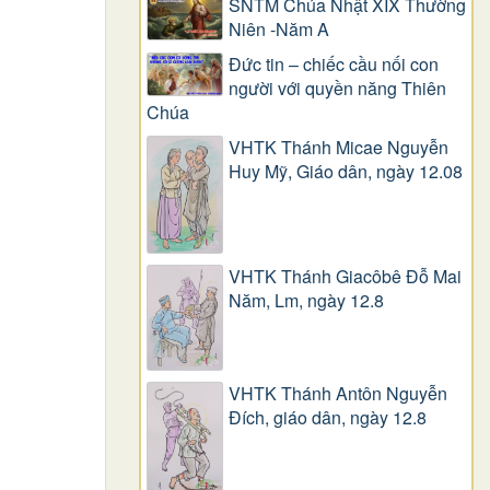
SNTM Chúa Nhật XIX Thường
Niên -Năm A
Đức tin – chiếc cầu nối con
người với quyền năng Thiên
Chúa
VHTK Thánh Micae Nguyễn
Huy Mỹ, Giáo dân, ngày 12.08
VHTK Thánh Giacôbê Ðỗ Mai
Năm, Lm, ngày 12.8
VHTK Thánh Antôn Nguyễn
Ðích, giáo dân, ngày 12.8