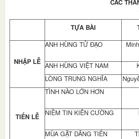
CÁC THÁ
TỰA BÀI
ANH HÙNG TỬ ĐẠO
Minh
NHẬP LỄ
ANH HÙNG VIỆT NAM
LÒNG TRUNG NGHĨA
Nguy
TÌNH NÀO LỚN HƠN
NIỀM TIN KIÊN CƯỜNG
TIẾN LỄ
MÙA GẶT DÂNG TIẾN
T