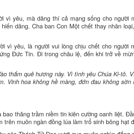
ười vì yêu, mà dâng thí cả mạng sống cho người 
 hiến dâng. Cha ban Con Một chết thay nhân loại,
ời vì yêu, là người vui lòng chịu chết cho người 
ng Đức Tin. Đi trong châu lệ, đến khi trở về mừn
o thắm quê hương này. Vì tình yêu Chúa Ki-tô. Vì
ùm. Vinh hoa không hề màng, đớn đau không sờn 
a bao thăng trầm niềm tin kiên cường oanh liệt. Đầ
m trên muôn ngàn đồng lúa làm trổ sinh bông hạt 
 này các Thánh Tử Đạo vượt qua muôn nghìn đắng 