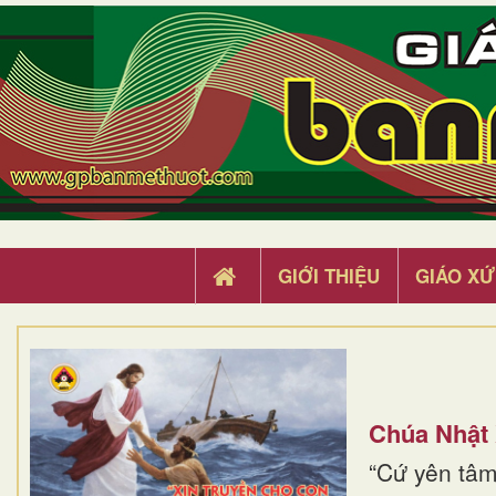
GIỚI THIỆU
GIÁO XỨ
Chúa Nhật
“Cứ yên tâm