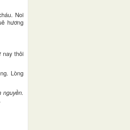
cháu. Noi
quê hương
 nay thôi
ồng. Lòng
n nguyền.
.