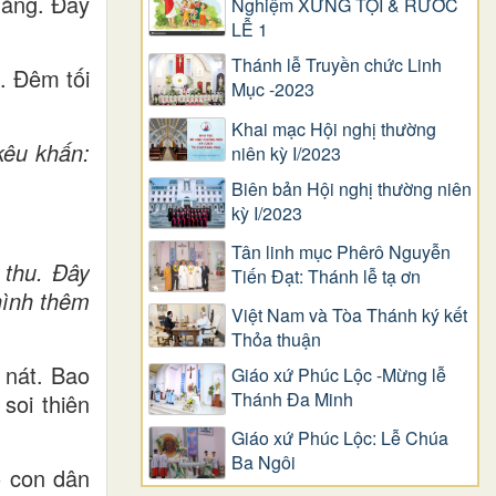
hắng. Đây
Nghiệm XƯNG TỘI & RƯỚC
LỄ 1
Thánh lễ Truyền chức Linh
. Đêm tối
Mục -2023
Khai mạc Hội nghị thường
kêu khấn:
niên kỳ I/2023
Biên bản Hội nghị thường niên
kỳ I/2023
Tân linh mục Phêrô Nguyễn
 thu. Đây
Tiến Đạt: Thánh lễ tạ ơn
hình thêm
Việt Nam và Tòa Thánh ký kết
Thỏa thuận
 nát. Bao
Giáo xứ Phúc Lộc -Mừng lễ
Thánh Đa Minh
soi thiên
Giáo xứ Phúc Lộc: Lễ Chúa
Ba Ngôi
o con dân