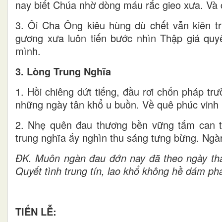
nay biết Chúa nhờ dòng máu rắc gieo xưa. Và c
3. Ôi Cha Ông kiêu hùng dù chết vẫn kiên t
gương xưa luôn tiến bước nhìn Thập giá quy
mình.
3. Lòng Trung Nghĩa
1. Hồi chiêng dứt tiếng, đầu rơi chốn pháp trư
những ngày tân khổ u buồn. Về quê phúc vinh
2. Nhẹ quên đau thương bền vững tấm can t
trung nghĩa ấy nghìn thu sáng tưng bừng. Ngàn
ĐK. Muôn ngàn đau đớn nay đã theo ngày tháng
Quyết tình trung tín, lao khổ không hề dám phai
TIẾN LỄ: