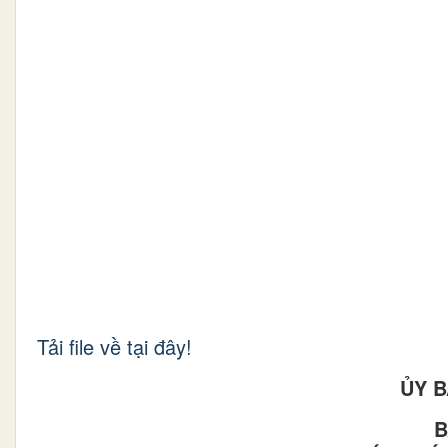
Tải file về tại đây!
ỦY 
B