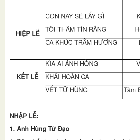
CON NAY SẼ LẤY GÌ
K
TÔI THÂM TÍN RẰNG
H
HIỆP LỄ
CA KHÚC TRẦM HƯƠNG
KÌA AI ÁNH HỒNG
V
KẾT LỄ
KHẢI HOÀN CA
VẾT TỬ HÙNG
Tâm B
NHẬP LỄ:
1. Anh Hùng Tử Đạo