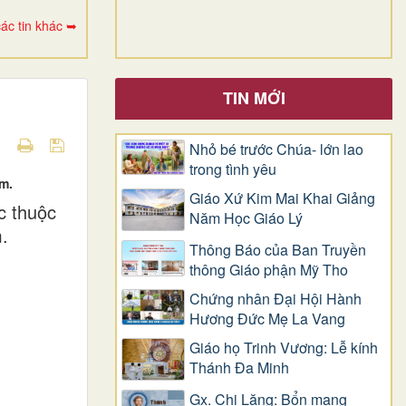
ác tin khác ➥
TIN MỚI
Nhỏ bé trước Chúa- lớn lao
trong tình yêu
m.
Giáo Xứ Kim Mai Khai Giảng
c thuộc
Năm Học Giáo Lý
.
Thông Báo của Ban Truyền
thông Giáo phận Mỹ Tho
Chứng nhân Đại Hội Hành
Hương Đức Mẹ La Vang
Giáo họ Trinh Vương: Lễ kính
Thánh Đa Minh
Gx. Chi Lăng: Bổn mạng