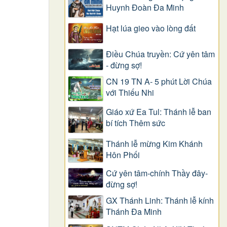
Huynh Đoàn Đa Minh
Hạt lúa gieo vào lòng đất
Điều Chúa truyền: Cứ yên tâm
- đừng sợ!
CN 19 TN A- 5 phút Lời Chúa
với Thiếu Nhi
Giáo xứ Ea Tul: Thánh lễ ban
bí tích Thêm sức
Thánh lễ mừng Kim Khánh
Hôn Phối
Cứ yên tâm-chính Thầy đây-
đừng sợ!
GX Thánh Linh: Thánh lễ kính
Thánh Đa Minh