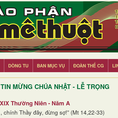
DÒNG TU
BAN MỤC VỤ
ĐOÀN THỂ CG
LI
TIN MỪNG CHÚA NHẬT - LỄ TRỌNG
 XIX Thường Niên - Năm A
, chính Thầy đây, đừng sợ!” (Mt 14,22-33)