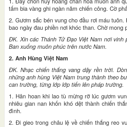
1. Đây chốn huy hoàng chan hoà muôn ánh qua
tấm bia vàng ghi ngàn năm chiến công. Cờ phất
2. Gươm sắc bén vung cho đầu rơi máu tuôn. H
bao ngày đau phiền nơi khóc than. Chờ mong 
ĐK. Xin các Thánh Tử Đạo Việt Nam nơi vinh p
Ban xuống muôn phúc trên nước Nam.
2. Anh Hùng Việt Nam
ĐK. Nhạc chiến thắng vang dậy rền trời. Dò
những anh hùng Việt Nam trung thành theo b
can trường, từng lớp lớp tiến lên pháp trường.
1. Hân hoan khi lao tù mừng rỡ lúc gươm vun
nhiêu gian nan khốn khó dệt thành chiến thắn
đình.
2. Đi gieo trong châu lệ về chiến thắng reo v