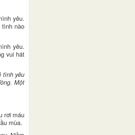
mình yêu.
 tình nào
mình yêu.
g vui hát
 tình yêu
lòng. Một
u rơi máu
đầu mùa.
cay. Niềm