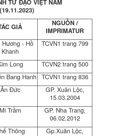
NH TỬ ĐẠO VIỆT NAM
(19.11.2023)
NGUỒN /
TÁC GIẢ
IMPRIMATUR
 Hương - Hồ
TCVN1 trang 799
Khanh
Kim Long
TCVN2 trang 500
ễn Bang Hanh
TCVN1 trang 836
Ân Đức
GP. Xuân Lộc,
15.03.2004
Mi Trầm
GP. Nha Trang,
06.02.2012
hế Thông
Gp.Xuân Lộc,