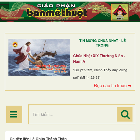
TRANG NHẤT
GIỚI THIỆU
GIÁO XỨ
TIN MỪNG CHÚA NHẬT - LỄ
DÒNG TU
TRỌNG
BAN MỤC VỤ
Chúa Nhật XIX Thường Niên -
Năm A
ĐOÀN THỂ CG
“Cứ yên tâm, chính Thầy đây, đừng
sợ!” (Mt 14,22-33)
LINH MỤC
Đọc các tin khác ➥
ĐIỂM HÀNH HƯƠNG
Ca tiếp liên Lễ Chúa Thánh Thần