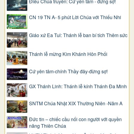
Điều Chúa truyền: Cứ yên tâm - đừng sợ!
CN 19 TN A- 5 phút Lời Chúa với Thiếu Nhi
Giáo xứ Ea Tul: Thánh lễ ban bí tích Thêm sức
Thánh lễ mừng Kim Khánh Hôn Phối
Cứ yên tâm-chính Thầy đây-đừng sợ!
GX Thánh Linh: Thánh lễ kính Thánh Đa Minh
SNTM Chúa Nhật XIX Thường Niên -Năm A
Đức tin – chiếc cầu nối con người với quyền
năng Thiên Chúa