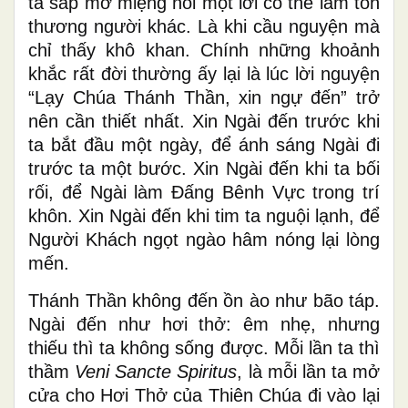
ta sắp mở miệng nói một lời có thể làm tổn
thương người khác. Là khi cầu nguyện mà
chỉ thấy khô khan. Chính những khoảnh
khắc rất đời thường ấy lại là lúc lời nguyện
“Lạy Chúa Thánh Thần, xin ngự đến” trở
nên cần thiết nhất. Xin Ngài đến trước khi
ta bắt đầu một ngày, để ánh sáng Ngài đi
trước ta một bước. Xin Ngài đến khi ta bối
rối, để Ngài làm Đấng Bênh Vực trong trí
khôn. Xin Ngài đến khi tim ta nguội lạnh, để
Người Khách ngọt ngào hâm nóng lại lòng
mến.
Thánh Thần không đến ồn ào như bão táp.
Ngài đến như hơi thở: êm nhẹ, nhưng
thiếu thì ta không sống được. Mỗi lần ta thì
thầm
Veni Sancte Spiritus
, là mỗi lần ta mở
cửa cho Hơi Thở của Thiên Chúa đi vào lại