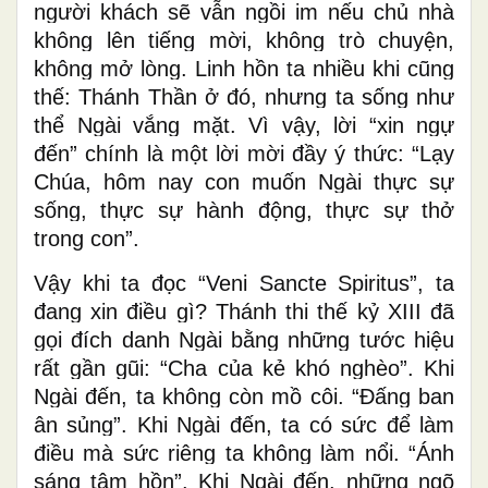
người khách sẽ vẫn ngồi im nếu chủ nhà
không lên tiếng mời, không trò chuyện,
không mở lòng. Linh hồn ta nhiều khi cũng
thế: Thánh Thần ở đó, nhưng ta sống như
thể Ngài vắng mặt. Vì vậy, lời “xin ngự
đến” chính là một lời mời đầy ý thức: “Lạy
Chúa, hôm nay con muốn Ngài thực sự
sống, thực sự hành động, thực sự thở
trong con”.
Vậy khi ta đọc “Veni Sancte Spiritus”, ta
đang xin điều gì? Thánh thi thế kỷ XIII đã
gọi đích danh Ngài bằng những tước hiệu
rất gần gũi: “Cha của kẻ khó nghèo”. Khi
Ngài đến, ta không còn mồ côi. “Đấng ban
ân sủng”. Khi Ngài đến, ta có sức để làm
điều mà sức riêng ta không làm nổi. “Ánh
sáng tâm hồn”. Khi Ngài đến, những ngõ