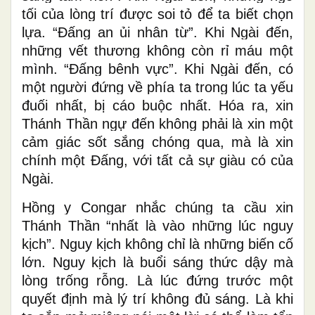
tối của lòng trí được soi tỏ để ta biết chọn
lựa. “Đấng an ủi nhân từ”. Khi Ngài đến,
những vết thương không còn rỉ máu một
mình. “Đấng bênh vực”. Khi Ngài đến, có
một người đứng về phía ta trong lúc ta yếu
đuối nhất, bị cáo buộc nhất. Hóa ra, xin
Thánh Thần ngự đến không phải là xin một
cảm giác sốt sắng chóng qua, mà là xin
chính một Đấng, với tất cả sự giàu có của
Ngài.
Hồng y Congar nhắc chúng ta cầu xin
Thánh Thần “nhất là vào những lúc nguy
k
ị
ch”. Nguy k
ị
ch không chỉ là những biến cố
lớn. Nguy k
ị
ch là buổi sáng thức dậy mà
lòng trống rỗng. Là lúc đứng trước một
quyết định mà lý trí không đủ sáng. Là khi