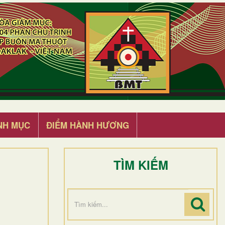
NH MỤC
ĐIỂM HÀNH HƯƠNG
TÌM KIẾM