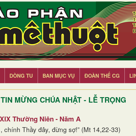
DÒNG TU
BAN MỤC VỤ
ĐOÀN THỂ CG
LI
TIN MỪNG CHÚA NHẬT - LỄ TRỌNG
 XIX Thường Niên - Năm A
, chính Thầy đây, đừng sợ!” (Mt 14,22-33)