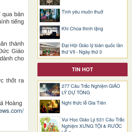
Tình yêu muôn thuở
ỉ qua bản
ính tiếng
Khi Chúa thinh lặng
hân thành
Đại Hội Giáo lý toàn quốc lần
 Đức Giáo
thứ VII - Ngày thứ 3
 dành cho
TIN HOT
c thốt ra
277 Câu Trắc Nghiệm GIÁO
LÝ DỰ TÒNG
Tá Hoàng
Nghi thức lễ Gia Tiên
news.com/
Vui Học Giáo Lý 531 Câu Trắc
Nghiệm XƯNG TỘI & RƯỚC