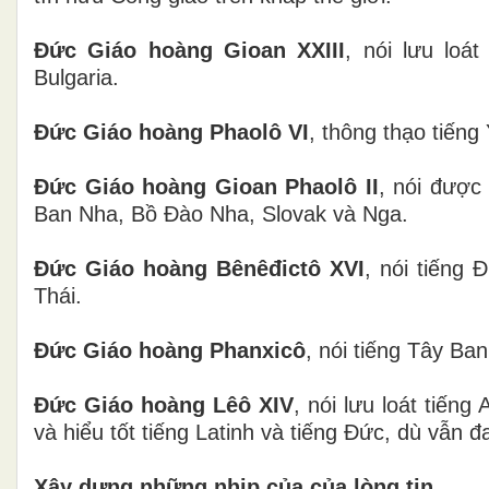
Đức Giáo hoàng Gioan XXIII
, nói lưu loá
Bulgaria.
Đức Giáo hoàng Phaolô VI
, thông thạo tiếng
Đức Giáo hoàng Gioan Phaolô II
, nói được
Ban Nha, Bồ Đào Nha, Slovak và Nga.
Đức Giáo hoàng Bênêđictô XVI
, nói tiếng
Thái.
Đức Giáo hoàng Phanxicô
, nói tiếng Tây Ba
Đức Giáo hoàng Lêô XIV
, nói lưu loát tiế
và hiểu tốt tiếng Latinh và tiếng Đức, dù vẫn 
Xây dựng những nhịp của của lòng tin