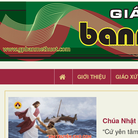
GIỚI THIỆU
GIÁO XỨ
Chúa Nhật
“Cứ yên tâm