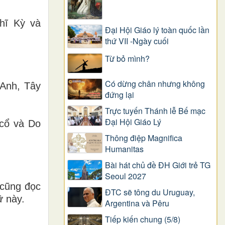
Nhĩ Kỳ và
Đại Hội Giáo lý toàn quốc lần
thứ VII -Ngày cuối
Từ bỏ mình?
Có dừng chân nhưng không
 Anh, Tây
đứng lại
Trực tuyến Thánh lễ Bế mạc
Đại Hội Giáo Lý
 cổ và Do
Thông điệp Magnifica
Humanitas
Bài hát chủ đề ĐH Giới trẻ TG
Seoul 2027
 cũng đọc
ĐTC sẽ tông du Uruguay,
ữ này.
Argentina và Pêru
Tiếp kiến chung (5/8)