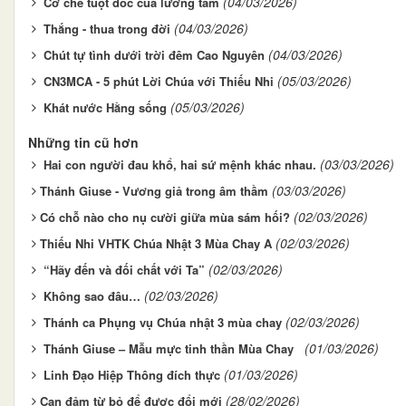
(04/03/2026)
Cơ chế tuột dốc của lương tâm
(04/03/2026)
Thắng - thua trong đời
(04/03/2026)
Chút tự tình dưới trời đêm Cao Nguyên
(05/03/2026)
CN3MCA - 5 phút Lời Chúa với Thiếu Nhi
(05/03/2026)
Khát nước Hằng sống
Những tin cũ hơn
(03/03/2026)
Hai con người đau khổ, hai sứ mệnh khác nhau.
(03/03/2026)
​​​​​​​Thánh Giuse - Vương giả trong âm thầm
(02/03/2026)
​​​​​​​Có chỗ nào cho nụ cười giữa mùa sám hối?
(02/03/2026)
​​​​​​​Thiếu Nhi VHTK Chúa Nhật 3 Mùa Chay A
(02/03/2026)
“Hãy đến và đối chất với Ta”
(02/03/2026)
Không sao đâu…
(02/03/2026)
Thánh ca Phụng vụ Chúa nhật 3 mùa chay
(01/03/2026)
Thánh Giuse – Mẫu mực tinh thần Mùa Chay
(01/03/2026)
Linh Đạo Hiệp Thông đích thực
(28/02/2026)
​​​​​​​Can đảm từ bỏ để được đổi mới