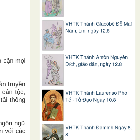
VHTK Thánh Giacôbê Ðỗ Mai
Năm, Lm, ngày 12.8
VHTK Thánh Antôn Nguyễn
p cận mọi
Ðích, giáo dân, ngày 12.8
ản truyền
 dân tộc,
VHTK Thánh Laurensô Phó
Tế - Tử Đạo Ngày 10.8
tải thông
 ngôn ngữ
VHTK Thánh Đaminh Ngày 8.
n với các
8