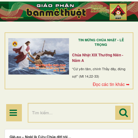
TRANG NHẤT
GIỚI THIỆU
GIÁO XỨ
TIN MỪNG CHÚA NHẬT - LỄ
DÒNG TU
TRỌNG
BAN MỤC VỤ
Chúa Nhật XIX Thường Niên -
Năm A
ĐOÀN THỂ CG
“Cứ yên tâm, chính Thầy đây, đừng
sợ!” (Mt 14,22-33)
LINH MỤC
Đọc các tin khác ➥
ĐIỂM HÀNH HƯƠNG
Giê-su – Ngài là Cứu Chúa đời tôi…