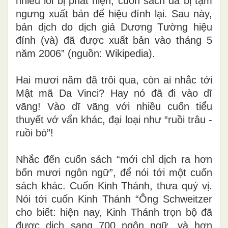
nhiều lỗi bị phát hiện, cuốn sách đã bị tạm
ngưng xuất bản để hiệu đính lại. Sau này,
bản dịch do dịch giả Dương Tường hiệu
đính (và) đã được xuất bản vào tháng 5
năm 2006”
(nguồn: Wikipedia)
.
Hai mươi năm đã trôi qua, còn ai nhắc tới
Mật mã Da Vinci? Hay nó đã đi vào dĩ
vãng! Vào dĩ vãng với nhiều cuốn tiểu
thuyết vớ vẩn khác, đại loại như “ruồi trâu -
ruồi bò”!
Nhắc đến cuốn sách “mới chỉ dịch ra hơn
bốn mươi ngôn ngữ”, để nói tới một cuốn
sách khác. Cuốn Kinh Thánh, thưa quý vị.
Nói tới cuốn Kinh Thánh “Ông Schweitzer
cho biết: hiện nay, Kinh Thánh trọn bộ đã
được dịch sang 700 ngôn ngữ, và hơn