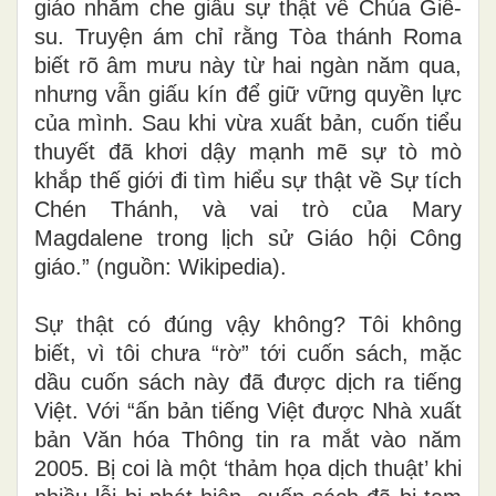
giáo nhằm che giấu sự thật về Chúa Giê-
su. Truyện ám chỉ rằng Tòa thánh Roma
biết rõ âm mưu này từ hai ngàn năm qua,
nhưng vẫn giấu kín để giữ vững quyền lực
của mình. Sau khi vừa xuất bản, cuốn tiểu
thuyết đã khơi dậy mạnh mẽ sự tò mò
khắp thế giới đi tìm hiểu sự thật về Sự tích
Chén Thánh, và vai trò của Mary
Magdalene trong lịch sử Giáo hội Công
giáo.” (nguồn: Wikipedia)
.
Sự thật có đúng vậy không? Tôi không
biết, vì tôi chưa “rờ” tới cuốn sách, mặc
dầu cuốn sách này đã được dịch ra tiếng
Việt. Với “ấn bản tiếng Việt được Nhà xuất
bản Văn hóa Thông tin ra mắt vào năm
2005. Bị coi là một ‘thảm họa dịch thuật’ khi