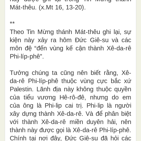
Mát-thêu. (x.Mt 16, 13-20)
.
**
Theo Tin Mừng thánh Mát-thêu ghi lại, sự
kiện này xảy ra hôm Đức Giê-su và các
môn đệ “đến vùng kế cận thành Xê-da-rê
Phi-líp-phê”.
Tưởng chúng ta cũng nên biết rằng, Xê-
da-rê Phi-líp-phê thuộc vùng cực bắc xứ
Palestin. Lãnh địa này không thuộc quyền
của tiểu vương Hê-rô-đê, nhưng do em
của ông là Phi-lip cai trị. Phi-lip là người
xây dựng thành Xê-da-rê. Và để phân biệt
với thành Xê-da-rê miền duyên hải, nên
thành này được gọi là Xê-da-rê Phi-líp-phê.
Chính tại nơi đây, Đức Giê-su đã hỏi các