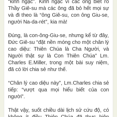
“kinh ngạc”. Kinh ngạc vì các ông biết rõ
Thầy Giê-su mà các ông đã bỏ hết mọi sự
và đi theo là “ông Giê-su, con ông Giu-se,
người Na-da-rét”, kia mà!
Đúng, là con-ông-Giu-se, nhưng kể từ đây,
Đức Giê-su “đặt nền móng cho một chân lý
cao diệu: Thiên Chúa là Cha Người, và
Người thật sự là Con Thiên Chúa” Lm.
Charles E.Miller, trong một bài suy niệm,
đã có lời chia sẻ như thế.
“Chân lý cao diệu này”, Lm.Charles chia sẻ
tiếp: “vượt qua mọi hiểu biết của con
người”.
Thật vậy, suốt chiều dài lịch sử cứu độ, có
không ít điều Thiên Chúa đã thực hiện