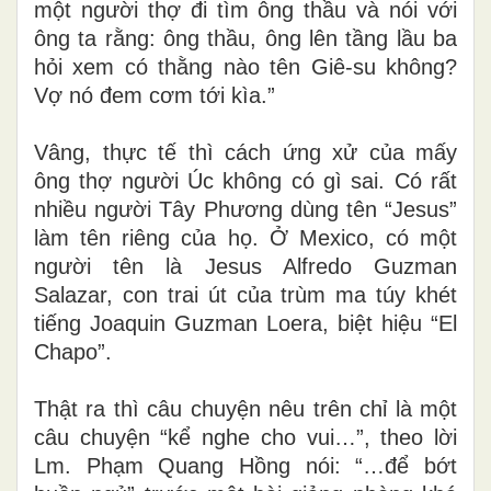
một người thợ đi tìm ông thầu và nói với
ông ta rằng: ông thầu, ông lên tầng lầu ba
hỏi xem có thằng nào tên Giê-su không?
Vợ nó đem cơm tới kìa.”
Vâng, thực tế thì cách ứng xử của mấy
ông thợ người Úc không có gì sai. Có rất
nhiều người Tây Phương dùng tên “Jesus”
làm tên riêng của họ. Ở Mexico, có một
người tên là Jesus Alfredo Guzman
Salazar, con trai út của trùm ma túy khét
tiếng Joaquin Guzman Loera, biệt hiệu “El
Chapo”.
Thật ra thì câu chuyện nêu trên chỉ là một
câu chuyện “kể nghe cho vui…”, theo lời
Lm. Phạm Quang Hồng nói: “…để bớt