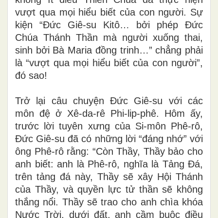
vượt qua mọi hiểu biết của con người. Sự
kiện “Đức Giê-su Kitô… bởi phép Đức
Chúa Thánh Thần mà người xuống thai,
sinh bởi Bà Maria đồng trinh…” chẳng phải
là “vượt qua mọi hiểu biết của con người”,
đó sao!
Trở lại câu chuyện Đức Giê-su với các
môn đệ ở Xê-da-rê Phi-lip-phê. Hôm ấy,
trước lời tuyên xưng của Si-môn Phê-rô,
Đức Giê-su đã có những lời “đáng nhớ” với
ông Phê-rô rằng: “Còn Thầy, Thầy bảo cho
anh biết: anh là Phê-rô, nghĩa là Tảng Đá,
trên tảng đá này, Thầy sẽ xây Hội Thánh
của Thầy, và quyền lực tử thần sẽ không
thắng nổi. Thầy sẽ trao cho anh chìa khóa
Nước Trời, dưới đất, anh cầm buộc điều