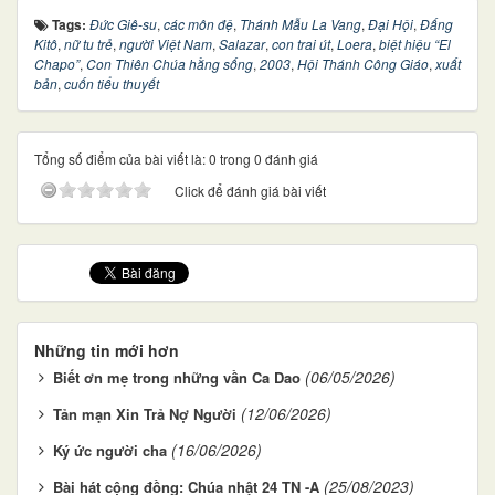
Tags:
Đức Giê-su
,
các môn đệ
,
Thánh Mẫu La Vang
,
Đại Hội
,
Đấng
Kitô
,
nữ tu trẻ
,
người Việt Nam
,
Salazar
,
con trai út
,
Loera
,
biệt hiệu “El
Chapo”
,
Con Thiên Chúa hằng sống
,
2003
,
Hội Thánh Công Giáo
,
xuất
bản
,
cuốn tiểu thuyết
Tổng số điểm của bài viết là: 0 trong 0 đánh giá
Click để đánh giá bài viết
Những tin mới hơn
(06/05/2026)
Biết ơn mẹ trong những vần Ca Dao
(12/06/2026)
Tản mạn Xin Trả Nợ Người
(16/06/2026)
Ký ức người cha
(25/08/2023)
Bài hát cộng đồng: Chúa nhật 24 TN -A