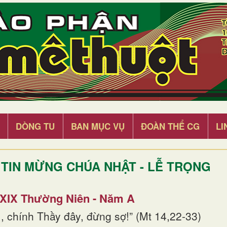
DÒNG TU
BAN MỤC VỤ
ĐOÀN THỂ CG
LI
TIN MỪNG CHÚA NHẬT - LỄ TRỌNG
 XIX Thường Niên - Năm A
, chính Thầy đây, đừng sợ!” (Mt 14,22-33)