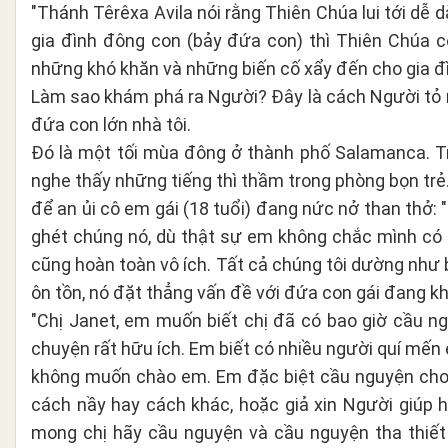
"Thánh Têrêxa Avila nói rằng Thiên Chúa lui tới dễ
gia đình đông con (bảy đứa con) thì Thiên Chúa cò
những khó khăn và những biến cố xẩy đến cho gia đì
Làm sao khám phá ra Người? Đây là cách Người tỏ mì
đứa con lớn nhà tôi.
Đó là một tối mùa đông ở thành phố
Salamanca. Tr
nghe thấy những tiếng thì thầm trong phòng bọn trẻ.
để an ủi cô em gái (18 tuổi) đang nức nở than thở:
ghét chúng nó, dù thật sự em không chắc mình có 
cũng hoàn toàn vô ích. Tất cả chúng tôi dường như bấ
ôn tồn, nó đặt thẳng vấn đề với đứa con gái đang kh
"Chị Janet, em muốn biết chị đã có bao giờ cầu n
chuyện rất hữu ích. Em biết có nhiều người quí mế
không muốn chào em. Em đặc biệt cầu nguyện cho
cách nầy hay cách khác, hoặc giả xin Người giúp 
mong chị hãy cầu nguyện và cầu nguyện tha thiết