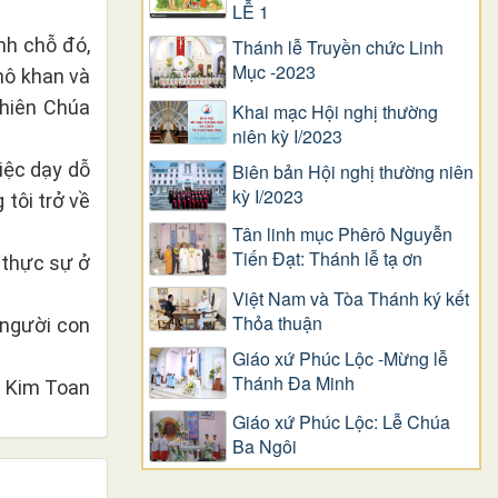
LỄ 1
nh chỗ đó,
Thánh lễ Truyền chức Linh
Mục -2023
hô khan và
Thiên Chúa
Khai mạc Hội nghị thường
niên kỳ I/2023
iệc dạy dỗ
Biên bản Hội nghị thường niên
kỳ I/2023
tôi trở về
Tân linh mục Phêrô Nguyễn
Tiến Đạt: Thánh lễ tạ ơn
 thực sự ở
Việt Nam và Tòa Thánh ký kết
Thỏa thuận
 người con
Giáo xứ Phúc Lộc -Mừng lễ
Thánh Đa Minh
 Kim Toan
Giáo xứ Phúc Lộc: Lễ Chúa
Ba Ngôi