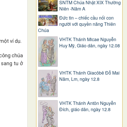
SNTM Chúa Nhật XIX Thường
Niên -Năm A
Đức tin – chiếc cầu nối con
người với quyền năng Thiên
Chúa
VHTK Thánh Micae Nguyễn
một ví dụ.
Huy Mỹ, Giáo dân, ngày 12.08
 công chúa
 sang tu ở
VHTK Thánh Giacôbê Ðỗ Mai
Năm, Lm, ngày 12.8
VHTK Thánh Antôn Nguyễn
Ðích, giáo dân, ngày 12.8