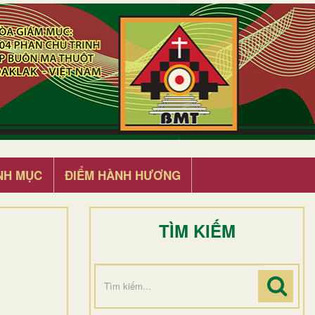
NH MỤC
ĐIỂM HÀNH HƯƠNG
TÌM KIẾM