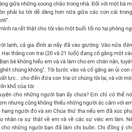
 dàng giữa những xoong chảo trong nhà. Đối với một bà 
n phải lui tới dễ dàng hơn nữa giữa các con cái trong
nh".
nh ra rất thật cho tôi vào một buổi tối nọ tại phòng n
ời lạnh, cả gia đình ai nấy đã vào giường. Vào nửa đêm
 Hai thằng con trai (20 và 21 tuổi) đang cố gắng một cá
 "Bạn bè không hiểu em và và làm cho em chán nản, tuyệ
ghét chúng không". Tôi bước vào và cố gắng an ủi con 
t lực... cho đến đứa con trai út chúng tôi lại, và với mộ
ốn khổ của tôi:
guyện cho những người bạn ấy chưa? Em chỉ có thể nó
n em nhưng cũng không thiếu những người ác cảm với em
 hạng người đó và xin Chúa thứ tha nếu em đã xúc p
họ nhận ra sự thật về em và về các sự việc em làm. N
 cho những người bạn đã làm chị buồn. Chị đồng ý c