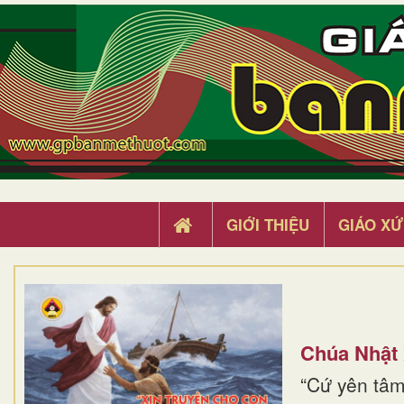
GIỚI THIỆU
GIÁO XỨ
Chúa Nhật
“Cứ yên tâm