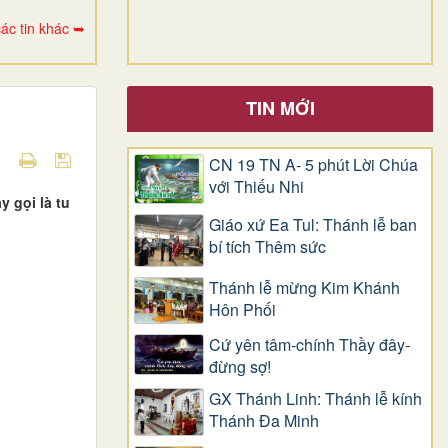
ác tin khác ➥
TIN MỚI
CN 19 TN A- 5 phút Lời Chúa
với Thiếu Nhi
 gọi là tu
Giáo xứ Ea Tul: Thánh lễ ban
bí tích Thêm sức
Thánh lễ mừng Kim Khánh
Hôn Phối
Cứ yên tâm-chính Thầy đây-
đừng sợ!
GX Thánh Linh: Thánh lễ kính
Thánh Đa Minh