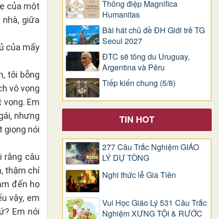
Thông điệp Magnifica
mẹ của một
Humanitas
 nhà, giữa
Bài hát chủ đề ĐH Giới trẻ TG
Seoul 2027
gủ của mấy
ĐTC sẽ tông du Uruguay,
Argentina và Pêru
, tôi bỗng
Tiếp kiến chung (5/8)
ch vô vọng
t vọng. Em
gái, nhưng
TIN HOT
t giọng nói
277 Câu Trắc Nghiệm GIÁO
i rằng câu
LÝ DỰ TÒNG
, thậm chí
Nghi thức lễ Gia Tiên
hạm đến họ
ếu vậy, em
Vui Học Giáo Lý 531 Câu Trắc
hứ? Em nói
Nghiệm XƯNG TỘI & RƯỚC