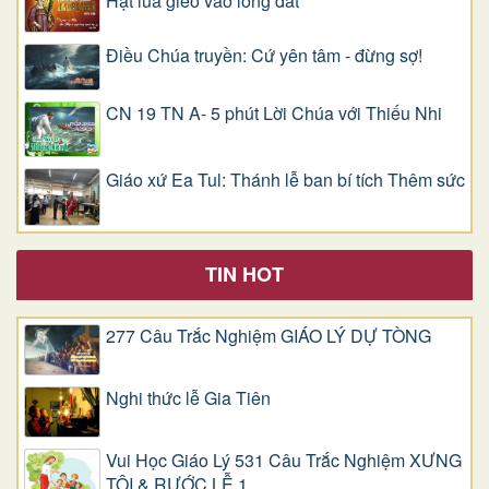
Hạt lúa gieo vào lòng đất
Điều Chúa truyền: Cứ yên tâm - đừng sợ!
CN 19 TN A- 5 phút Lời Chúa với Thiếu Nhi
Giáo xứ Ea Tul: Thánh lễ ban bí tích Thêm sức
TIN HOT
277 Câu Trắc Nghiệm GIÁO LÝ DỰ TÒNG
Nghi thức lễ Gia Tiên
Vui Học Giáo Lý 531 Câu Trắc Nghiệm XƯNG
TỘI & RƯỚC LỄ 1