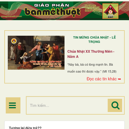
TRANG NHẤT
GIỚI THIỆU
GIÁO XỨ
TIN MỪNG CHÚA NHẬT - LỄ
DÒNG TU
TRỌNG
BAN MỤC VỤ
Chúa Nhật XX Thường Niên -
Năm A
ĐOÀN THỂ CG
“Này bà, bà có lòng mạnh tin. Bà
muốn sao thì được vậy.” (Mt 15,28)
LINH MỤC
Đọc các tin khác ➥
ĐIỂM HÀNH HƯƠNG
Tương lai đứa trẻ??