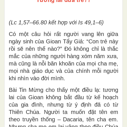
(Lc 1,57–66.80 kết hợp với Is 49,1–6)
Có một câu hỏi rất người vang lên giữa
ngày sinh của Gioan Tẩy Giả:
“Con trẻ này
rồi sẽ nên thế nào?”
Đó không chỉ là thắc
mắc của những người hàng xóm năm xưa,
mà cũng là nỗi băn khoăn của mọi cha mẹ,
mọi nhà giáo dục và của chính mỗi người
khi nhìn vào đời mình.
Bài Tin Mừng cho thấy một điều lạ: tương
lai của Gioan không bắt đầu từ kế hoạch
của gia đình, nhưng từ
ý định đã có từ
Thiên Chúa
. Người ta muốn đặt tên em
theo truyền thống – Dacaria, tên cha em.
Nhưng cha mẹ em lại vâng theo điều Chúa