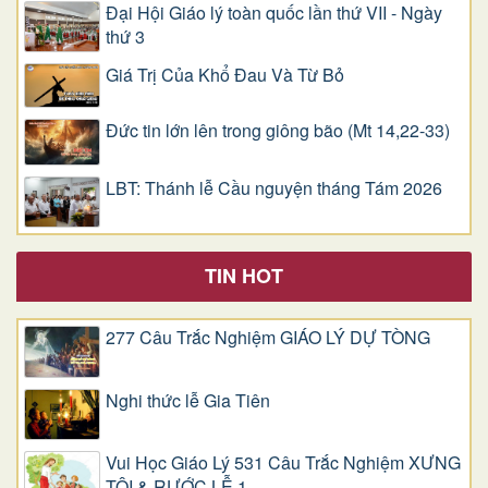
Đại Hội Giáo lý toàn quốc lần thứ VII - Ngày
thứ 3
Giá Trị Của Khổ Ðau Và Từ Bỏ
Đức tin lớn lên trong giông bão (Mt 14,22-33)
LBT: Thánh lễ Cầu nguyện tháng Tám 2026
TIN HOT
277 Câu Trắc Nghiệm GIÁO LÝ DỰ TÒNG
Nghi thức lễ Gia Tiên
Vui Học Giáo Lý 531 Câu Trắc Nghiệm XƯNG
TỘI & RƯỚC LỄ 1