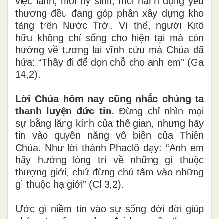
việc lành, mỗi hy sinh, mỗi hành động yêu
thương đều đang góp phần xây dựng kho
tàng trên Nước Trời. Vì thế, người Kitô
hữu không chỉ sống cho hiện tại mà còn
hướng về tương lai vĩnh cửu mà Chúa đã
hứa: “Thầy đi để dọn chỗ cho anh em” (Ga
14,2).
Lời Chúa hôm nay cũng nhắc chúng ta
thanh luyện đức tin.
Đừng chỉ nhìn mọi
sự bằng lăng kính của thế gian, nhưng hãy
tin vào quyền năng vô biên của Thiên
Chúa. Như lời thánh Phaolô dạy: “Anh em
hãy hướng lòng trí về những gì thuộc
thượng giới, chứ đừng chú tâm vào những
gì thuộc hạ giới” (Cl 3,2).
Ước gì niềm tin vào sự sống đời đời giúp