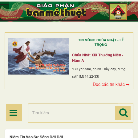
TRANG NHẤT
GIỚI THIỆU
GIÁO XỨ
TIN MỪNG CHÚA NHẬT - LỄ
DÒNG TU
TRỌNG
BAN MỤC VỤ
Chúa Nhật XIX Thường Niên -
Năm A
ĐOÀN THỂ CG
“Cứ yên tâm, chính Thầy đây, đừng
sợ!” (Mt 14,22-33)
LINH MỤC
Đọc các tin khác ➥
ĐIỂM HÀNH HƯƠNG
Niềm Tin Vào Sự Sống Đời Đời