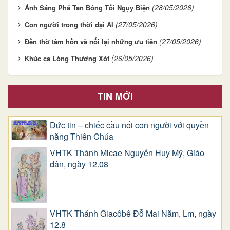
(28/05/2026)
Ánh Sáng Phá Tan Bóng Tối Ngụy Biện
(27/05/2026)
Con người trong thời đại AI
(27/05/2026)
Đền thờ tâm hồn và nối lại những ưu tiên
(26/05/2026)
Khúc ca Lòng Thương Xót
TIN MỚI
Đức tin – chiếc cầu nối con người với quyền
năng Thiên Chúa
VHTK Thánh Micae Nguyễn Huy Mỹ, Giáo
dân, ngày 12.08
VHTK Thánh Giacôbê Ðỗ Mai Năm, Lm, ngày
12.8