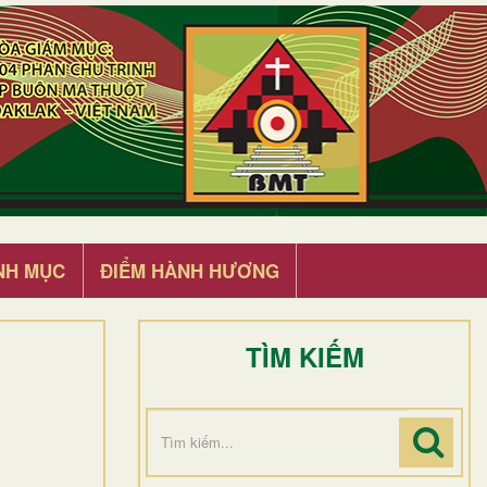
NH MỤC
ĐIỂM HÀNH HƯƠNG
TÌM KIẾM