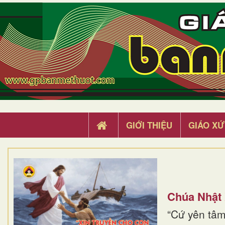
GIỚI THIỆU
GIÁO XỨ
Chúa Nhật
“Cứ yên tâm