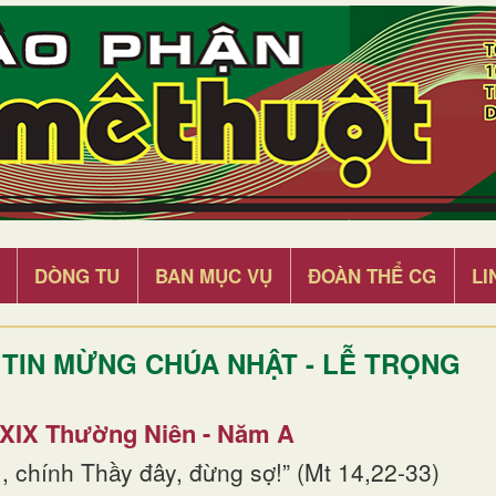
DÒNG TU
BAN MỤC VỤ
ĐOÀN THỂ CG
LI
TIN MỪNG CHÚA NHẬT - LỄ TRỌNG
 XIX Thường Niên - Năm A
, chính Thầy đây, đừng sợ!” (Mt 14,22-33)