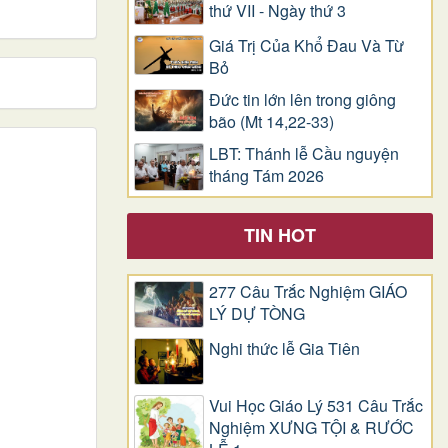
thứ VII - Ngày thứ 3
Giá Trị Của Khổ Ðau Và Từ
Bỏ
Đức tin lớn lên trong giông
bão (Mt 14,22-33)
LBT: Thánh lễ Cầu nguyện
tháng Tám 2026
TIN HOT
277 Câu Trắc Nghiệm GIÁO
LÝ DỰ TÒNG
Nghi thức lễ Gia Tiên
Vui Học Giáo Lý 531 Câu Trắc
Nghiệm XƯNG TỘI & RƯỚC