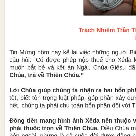
Trách Nhiệm Trần T
Tin Mừng hôm nay kể lại việc những người Bi
câu hỏi: “Có được phép nộp thuế cho Xêda k
muốn bắt bẻ và kết án Ngài. Chúa Giêsu đã
Chúa, trả về Thiên Chúa.”
Lời Chúa giúp chúng ta nhận ra hai bổn ph
tốt, biết tôn trọng luật pháp, góp phần xây 
hết, chúng ta phải chu toàn bổn phận đối với 
Đồng tiền mang hình ảnh Xêda nên thuộc 
phải thuộc trọn về Thiên Chúa.
Điều Chúa mo
bên ngoài, nhưng là cả cuộc đời được dâng h