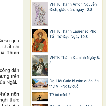
VHTK Thánh Antôn Nguyễn
Ðích, giáo dân, ngày 12.8
VHTK Thánh Laurensô Phó
Tế - Tử Đạo Ngày 10.8
Giêsu qua
 chất chỉ
ủa Thiên
VHTK Thánh Đaminh Ngày 8.
8
 công dân
hưng trên
Đại Hội Giáo lý toàn quốc lần
của Ngài.
thứ VII -Ngày cuối
Chúa nên
Từ bỏ mình?
nghi thức
 tình yêu