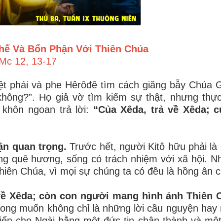
hế Và Bổn Phận Với Thiên Chúa
Mc 12, 13-17
ệt phái và phe Hêrôđê tìm cách giăng bẫy Chúa 
hông?”. Họ giả vờ tìm kiếm sự thật, nhưng thực
 khôn ngoan trả lời:
“Của Xêda, trả về Xêda; c
ận quan trọng.
Trước hết, người Kitô hữu phải là
dựng quê hương, sống có trách nhiệm với xã hội. N
Thiên Chúa, vì mọi sự chúng ta có đều là hồng ân 
về Xêda; còn con người mang hình ảnh Thiên 
ng muốn không chỉ là những lời cầu nguyện hay 
iến cho Ngài bằng một đức tin chân thành và một