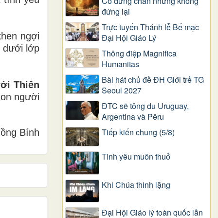
Có dừng chân nhưng không
đứng lại
Trực tuyến Thánh lễ Bế mạc
khen ngợi
Đại Hội Giáo Lý
 dưới lớp
Thông điệp Magnifica
Humanitas
Bài hát chủ đề ĐH Giới trẻ TG
với Thiên
Seoul 2027
con người
ĐTC sẽ tông du Uruguay,
Argentina và Pêru
Tiếp kiến chung (5/8)
ồng Bính
Tình yêu muôn thuở
Khi Chúa thinh lặng
Đại Hội Giáo lý toàn quốc lần