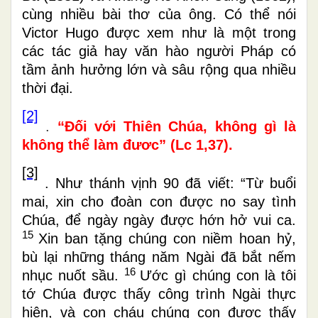
cùng nhiều bài thơ của ông. Có thể nói
Victor Hugo được xem như là một trong
các tác giả hay văn hào người Pháp có
tầm ảnh hưởng lớn và sâu rộng qua nhiều
thời đại.
[2]
.
“Đối với Thiên Chúa, không gì là
không thể làm đươc” (Lc 1,37).
[3]
. Như thánh vịnh 90 đã viết: “
Từ buổi
mai, xin cho đoàn con được no say tình
Chúa, để ngày ngày được hớn hở vui ca.
15
Xin ban tặng chúng con niềm hoan hỷ,
bù lại những tháng năm Ngài đã bắt nếm
16
nhục nuốt sầu.
Ước gì chúng con là tôi
tớ Chúa được thấy công trình Ngài thực
hiện, và con cháu chúng con được thấy