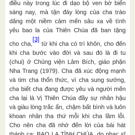
điều này trong lúc đi dạo bộ ven bờ biển
sáng nay, mà tận đáy lòng của cha trào
dâng một niềm cảm mến sâu xa về tình
yêu bao la của Thiên Chúa đã ban tặng
[3]
cho cha,
từ khi cha có trí khôn, cho đến
khi cha bước vào đời và sau đó là đi tu
(chui) ở Chủng viện Lâm Bích, giáo phận
Nha Trang (1979). Cha đã xúc động mạnh
và tim cha thổn thức, vì cha sung sướng,
cha biết cha đang được yêu và người mến
cha lại là Vị Thiên Chúa đầy sự nhân hậu
và giàu lòng trắc ẩn, chậm bất bình và luôn
khoan nhân tha thứ mỗi khi cha lầm lỗi.
Cho nên cha đã nhớ đến lời của bài hát
thánh ca: BAO LA TÌNH CHÚA, do nhạc sĩ