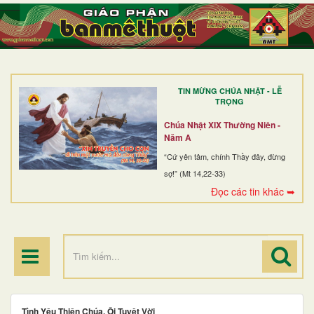
TRANG NHẤT
GIỚI THIỆU
GIÁO XỨ
TIN MỪNG CHÚA NHẬT - LỄ
DÒNG TU
TRỌNG
BAN MỤC VỤ
Chúa Nhật XIX Thường Niên -
Năm A
ĐOÀN THỂ CG
“Cứ yên tâm, chính Thầy đây, đừng
sợ!” (Mt 14,22-33)
LINH MỤC
Đọc các tin khác ➥
ĐIỂM HÀNH HƯƠNG
Tình Yêu Thiên Chúa, Ôi Tuyệt Vời