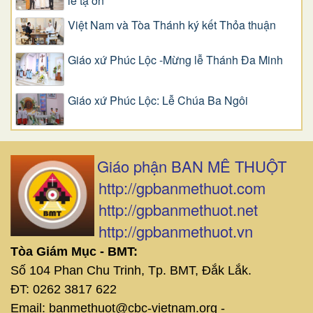
lễ tạ ơn
Việt Nam và Tòa Thánh ký kết Thỏa thuận
Giáo xứ Phúc Lộc -Mừng lễ Thánh Đa Minh
Giáo xứ Phúc Lộc: Lễ Chúa Ba Ngôi
Giáo phận BAN MÊ THUỘT
http://gpbanmethuot.com
http://gpbanmethuot.net
http://gpbanmethuot.vn
Tòa Giám Mục - BMT:
Số 104 Phan Chu Trinh, Tp. BMT, Đắk Lắk.
ĐT: 0262 3817 622
Email: banmethuot@cbc-vietnam.org -