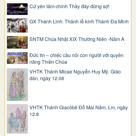
Cứ yên tâm-chính Thầy đây-đừng sợ!
GX Thánh Linh: Thánh lễ kính Thánh Đa Minh
SNTM Chúa Nhật XIX Thường Niên -Năm A
Đức tin – chiếc cầu nối con người với quyền
năng Thiên Chúa
VHTK Thánh Micae Nguyễn Huy Mỹ, Giáo
dân, ngày 12.08
VHTK Thánh Giacôbê Ðỗ Mai Năm, Lm, ngày
12.8