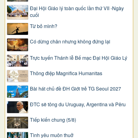
Đại Hội Giáo lý toàn quốc lần thứ VII -Ngày
cuối
Từ bỏ mình?
Có dừng chân nhưng không đứng lại
Trực tuyến Thánh lễ Bế mạc Đại Hội Giáo Lý
Thông điệp Magnifica Humanitas
Bài hát chủ đề ĐH Giới trẻ TG Seoul 2027
ĐTC sẽ tông du Uruguay, Argentina và Pêru
Tiếp kiến chung (5/8)
Tình yêu muôn thuở