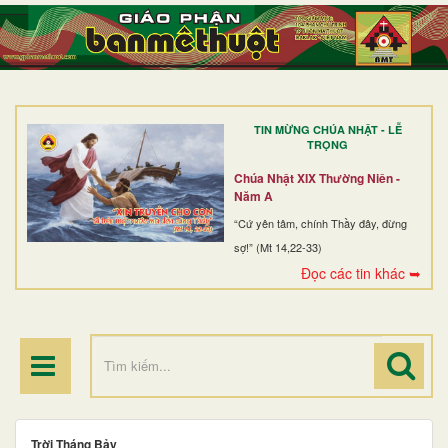
TRANG NHẤT
GIỚI THIỆU
GIÁO XỨ
TIN MỪNG CHÚA NHẬT - LỄ
DÒNG TU
TRỌNG
BAN MỤC VỤ
Chúa Nhật XIX Thường Niên -
Năm A
ĐOÀN THỂ CG
“Cứ yên tâm, chính Thầy đây, đừng
sợ!” (Mt 14,22-33)
LINH MỤC
Đọc các tin khác ➥
ĐIỂM HÀNH HƯƠNG
Trời Tháng Bảy