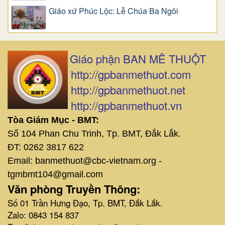
Giáo xứ Phúc Lộc: Lễ Chúa Ba Ngôi
Giáo phận BAN MÊ THUỘT
http://gpbanmethuot.com
http://gpbanmethuot.net
http://gpbanmethuot.vn
Tòa Giám Mục - BMT:
Số 104 Phan Chu Trinh, Tp. BMT, Đắk Lắk.
ĐT: 0262 3817 622
Email: banmethuot@cbc-vietnam.org -
tgmbmt104@gmail.com
Văn phòng Truyền Thông:
Số 01 Trần Hưng Đạo, Tp. BMT, Đắk Lắk.
Zalo: 0843 154 837