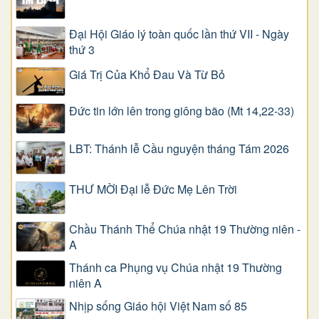
Đại Hội Giáo lý toàn quốc lần thứ VII - Ngày
thứ 3
Giá Trị Của Khổ Ðau Và Từ Bỏ
Đức tin lớn lên trong giông bão (Mt 14,22-33)
LBT: Thánh lễ Cầu nguyện tháng Tám 2026
THƯ MỜI Đại lễ Đức Mẹ Lên Trời
Chầu Thánh Thể Chúa nhật 19 Thường niên -
A
Thánh ca Phụng vụ Chúa nhật 19 Thường
niên A
Nhịp sống Giáo hội Việt Nam số 85