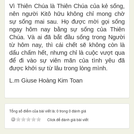
Vì Thiên Chúa là Thiên Chúa của kẻ sống,
nên người Kitô hữu không chỉ mong chờ
sự sống mai sau. Họ được mời gọi sống
ngay hôm nay bằng sự sống của Thiên
Chúa. Và ai đã bắt đầu sống trong Người
từ hôm nay, thì cái chết sẽ không còn là
dấu chấm hết, nhưng chỉ là cuộc vượt qua
để đi vào sự viên mãn của tình yêu đã
được khởi sự từ lâu trong lòng mình.
L.m Giuse Hoàng Kim Toan
Tổng số điểm của bài viết là: 0 trong 0 đánh giá
Click để đánh giá bài viết