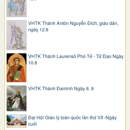
VHTK Thánh Antôn Nguyễn Ðích, giáo dân,
ngày 12.8
VHTK Thánh Laurensô Phó Tế - Tử Đạo Ngày
10.8
VHTK Thánh Đaminh Ngày 8. 8
Đại Hội Giáo lý toàn quốc lần thứ VII -Ngày
cuối