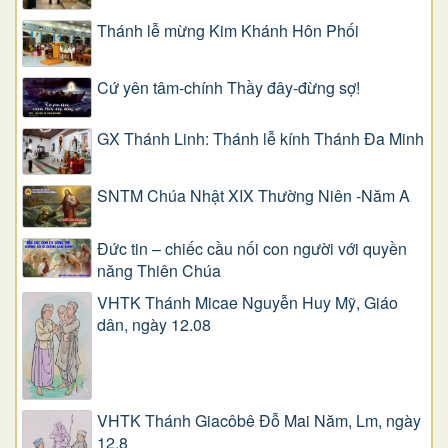
Thánh lễ mừng Kim Khánh Hôn Phối
Cứ yên tâm-chính Thầy đây-đừng sợ!
GX Thánh Linh: Thánh lễ kính Thánh Đa Minh
SNTM Chúa Nhật XIX Thường Niên -Năm A
Đức tin – chiếc cầu nối con người với quyền
năng Thiên Chúa
VHTK Thánh Micae Nguyễn Huy Mỹ, Giáo
dân, ngày 12.08
VHTK Thánh Giacôbê Ðỗ Mai Năm, Lm, ngày
12.8