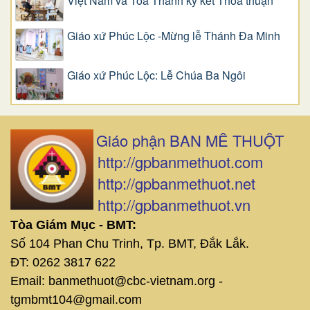
Việt Nam và Tòa Thánh ký kết Thỏa thuận
Giáo xứ Phúc Lộc -Mừng lễ Thánh Đa Minh
Giáo xứ Phúc Lộc: Lễ Chúa Ba Ngôi
Giáo phận BAN MÊ THUỘT
http://gpbanmethuot.com
http://gpbanmethuot.net
http://gpbanmethuot.vn
Tòa Giám Mục - BMT:
Số 104 Phan Chu Trinh, Tp. BMT, Đắk Lắk.
ĐT: 0262 3817 622
Email: banmethuot@cbc-vietnam.org -
tgmbmt104@gmail.com