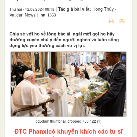
|
Tác giả bài viết:
Hồng Thủy -
Thứ hai - 12/08/2024 09:18
Vatican News |
1363
Chia sẻ với họ về lòng bác ái, ngài mời gọi họ hãy
thường xuyên chú ý đến người nghèo và luôn sống
động lực yêu thương cách vô vị lợi.
cq5dam thumbnail cropped 750 422 (1)
ĐTC Phanxicô khuyến khích các tu sĩ