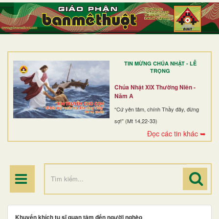
TRANG NHẤT
GIỚI THIỆU
GIÁO XỨ
TIN MỪNG CHÚA NHẬT - LỄ
DÒNG TU
TRỌNG
BAN MỤC VỤ
Chúa Nhật XIX Thường Niên -
Năm A
ĐOÀN THỂ CG
“Cứ yên tâm, chính Thầy đây, đừng
sợ!” (Mt 14,22-33)
LINH MỤC
Đọc các tin khác ➥
ĐIỂM HÀNH HƯƠNG
Khuyến khích tu sĩ quan tâm đến người nghèo