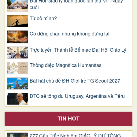
Đại Hội Giáo lý toàn quốc lần thứ VII -Ngày
cuối
Từ bỏ mình?
Có dừng chân nhưng không đứng lại
Trực tuyến Thánh lễ Bế mạc Đại Hội Giáo Lý
Thông điệp Magnifica Humanitas
Bài hát chủ đề ĐH Giới trẻ TG Seoul 2027
ĐTC sẽ tông du Uruguay, Argentina và Pêru
TIN HOT
277 Câu Trắc Nghiệm GIÁO LÝ DỰ TÒNG