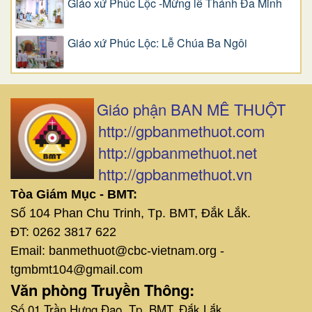
Giáo xứ Phúc Lộc -Mừng lễ Thánh Đa Minh
Giáo xứ Phúc Lộc: Lễ Chúa Ba Ngôi
Giáo phận BAN MÊ THUỘT
http://gpbanmethuot.com
http://gpbanmethuot.net
http://gpbanmethuot.vn
Tòa Giám Mục - BMT:
Số 104 Phan Chu Trinh, Tp. BMT, Đắk Lắk.
ĐT: 0262 3817 622
Email: banmethuot@cbc-vietnam.org -
tgmbmt104@gmail.com
Văn phòng Truyền Thông:
Số 01 Trần Hưng Đạo, Tp. BMT, Đắk Lắk.