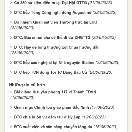
(21/06/2023)
Có 380 sự kiện diễn ra tại Đại Hội GTTG
(22/06/2023)
ĐTC tiếp Tổng Công nghị dòng Augustinô
Bổ nhiệm Quan sát viên Thường trực tại LHQ
(22/06/2023)
(23/06/2023)
ĐTC: Bác sĩ nói cha có thể đi dự ĐHGTTG
ĐTC: Hãy để lòng thương xót Chúa hướng dẫn
(23/06/2023)
(23/06/2023)
ĐTC tiếp các nghệ sĩ tại Nhà nguyện Sistine
(24/06/2023)
ĐTC tiếp TCN dòng Tôi Tớ Đấng Bầu Cử
Những tin cũ hơn
Bài giảng lễ tuyên phong 117 vị Thánh TĐVN
(18/06/2023)
(17/06/2023)
Giám mục Chính tòa giáo phận Bắc Ninh
(16/06/2023)
ĐTC chia buồn vụ đắm tàu ở Hy Lạp
(16/06/2023)
ĐTC xuất viện và sẵn sàng chuyến tông du