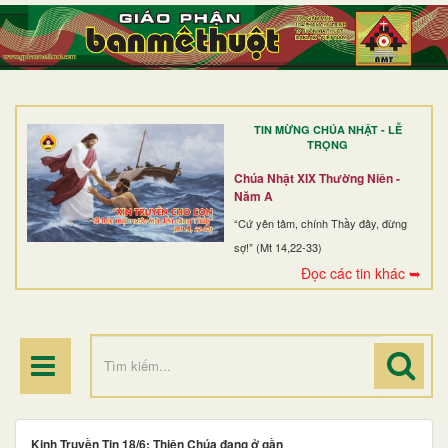
TRANG NHẤT
GIỚI THIỆU
GIÁO XỨ
TIN MỪNG CHÚA NHẬT - LỄ
DÒNG TU
TRỌNG
BAN MỤC VỤ
Chúa Nhật XIX Thường Niên -
Năm A
ĐOÀN THỂ CG
“Cứ yên tâm, chính Thầy đây, đừng
sợ!” (Mt 14,22-33)
LINH MỤC
Đọc các tin khác ➥
ĐIỂM HÀNH HƯƠNG
Kinh Truyền Tin 18/6: Thiên Chúa đang ở gần