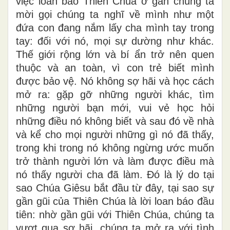
việc loan báo Thiên Chúa ở gần chúng ta
mời gọi chúng ta nghĩ về mình như một
đứa con đang nắm lấy cha mình tay trong
tay: đối với nó, mọi sự dường như khác.
Thế giới rộng lớn và bí ẩn trở nên quen
thuộc và an toàn, vì con trẻ biết mình
được bảo vệ. Nó không sợ hãi và học cách
mở ra: gặp gỡ những người khác, tìm
những người bạn mới, vui vẻ học hỏi
những điều nó không biết và sau đó về nhà
và kể cho mọi người những gì nó đã thấy,
trong khi trong nó không ngừng ước muốn
trở thành người lớn và làm được điều mà
nó thấy người cha đã làm. Đó là lý do tại
sao Chúa Giêsu bắt đầu từ đây, tại sao sự
gần gũi của Thiên Chúa là lời loan báo đầu
tiên: nhờ gần gũi với Thiên Chúa, chúng ta
vượt qua sợ hãi, chúng ta mở ra với tình