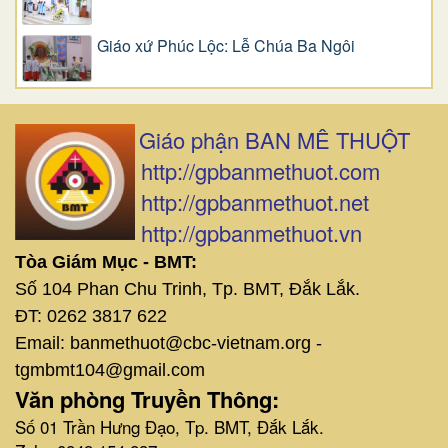
Giáo xứ Phúc Lộc: Lễ Chúa Ba Ngôi
Giáo phận BAN MÊ THUỘT
http://gpbanmethuot.com
http://gpbanmethuot.net
http://gpbanmethuot.vn
Tòa Giám Mục - BMT:
Số 104 Phan Chu Trinh, Tp. BMT, Đắk Lắk.
ĐT: 0262 3817 622
Email: banmethuot@cbc-vietnam.org -
tgmbmt104@gmail.com
Văn phòng Truyền Thông:
Số 01 Trần Hưng Đạo, Tp. BMT, Đắk Lắk.