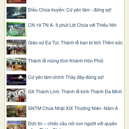
Điều Chúa truyền: Cứ yên tâm - đừng sợ!
CN 19 TN A- 5 phút Lời Chúa với Thiếu Nhi
Giáo xứ Ea Tul: Thánh lễ ban bí tích Thêm sức
Thánh lễ mừng Kim Khánh Hôn Phối
Cứ yên tâm-chính Thầy đây-đừng sợ!
GX Thánh Linh: Thánh lễ kính Thánh Đa Minh
SNTM Chúa Nhật XIX Thường Niên -Năm A
Đức tin – chiếc cầu nối con người với quyền