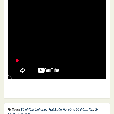
Tags:
Bổ nhiệm Linh mục
,
Hạt Buôn Hô
,
công bố thành lập
,
Gx
EaWy
,
Tiên khởi