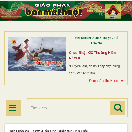
TRANG NHẤT
GIỚI THIỆU
GIÁO XỨ
TIN MỪNG CHÚA NHẬT - LỄ
DÒNG TU
TRỌNG
BAN MỤC VỤ
Chúa Nhật XIX Thường Niên -
Năm A
ĐOÀN THỂ CG
“Cứ yên tâm, chính Thầy đây, đừng
sợ!” (Mt 14,22-33)
LINH MỤC
Đọc các tin khác ➥
ĐIỂM HÀNH HƯƠNG
Tân Giáo xứ EaWy -Đón Cha Quản xứ Tiên khởi