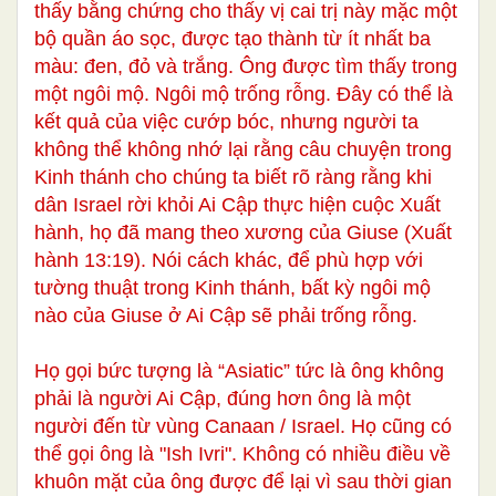
thấy bằng chứng cho thấy vị cai trị này mặc một
bộ quần áo sọc, được tạo thành từ ít nhất ba
màu: đen, đỏ và trắng. Ông được tìm thấy trong
một ngôi mộ. Ngôi mộ trống rỗng. Đây có thể là
kết quả của việc cướp bóc, nhưng người ta
không thể không nhớ lại rằng câu chuyện trong
Kinh thánh cho chúng ta biết rõ ràng rằng khi
dân Israel rời khỏi Ai Cập thực hiện cuộc Xuất
hành, họ đã mang theo xương của Giuse (Xuất
hành 13:19). Nói cách khác, để phù hợp với
tường thuật trong Kinh thánh, bất kỳ ngôi mộ
nào của Giuse ở Ai Cập sẽ phải trống rỗng.
Họ gọi bức tượng là “Asiatic” tức là ông không
phải là người Ai Cập, đúng hơn ông là một
người đến từ vùng Canaan / Israel. Họ cũng có
thể gọi ông là "Ish Ivri". Không có nhiều điều về
khuôn mặt của ông được để lại vì sau thời gian