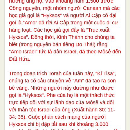
hướng ủng hộ. Vào khoảng năm 1.500 trước
Công nguyên, một nhóm người Canaan mà các
học giả gọi là “Hyksos” và người Ai Cập cổ đại
gọi là “Amo” đã rời Ai Cập trong một cuộc di cư
hàng loạt. Các học giả gọi đây là “Trục xuất
Hyksos”. Đồng thời, Kinh Thánh cho chúng ta
biết (trong nguyên bản tiếng Do Thái) rằng
“Amo Israel” tức là dân Israel, đã theo Môsê đến
Đất Hứa.
Trong đoạn trích Torah của tuần này, “Ki Tisa”,
chúng ta có câu chuyện về “Am” đã tạo ra con
bê vàng. Những người này dường như được
gọi là "Hyksos". Phe của họ là một thách thức
trực tiếp đối với sự lãnh đạo của Môsê và đối
với thân tộc Israel của ông (Xuất hành 30: 11-
34: 35). Cuộc phản cách mạng của người
Hyksos chỉ bị dập tắt sau khi khoảng 3.000