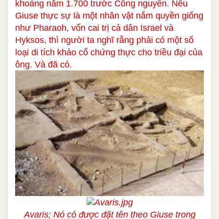
khoảng năm 1.700 trước Công nguyên. Nếu
Giuse thực sự là một nhân vật nắm quyền giống
như Pharaoh, vốn cai trị cả dân Israel và
Hyksos, thì người ta nghĩ rằng phải có một số
loại di tích khảo cổ chứng thực cho triều đại của
ông. Và đã có.
Avaris; Nó có được đặt tên theo Giuse trong