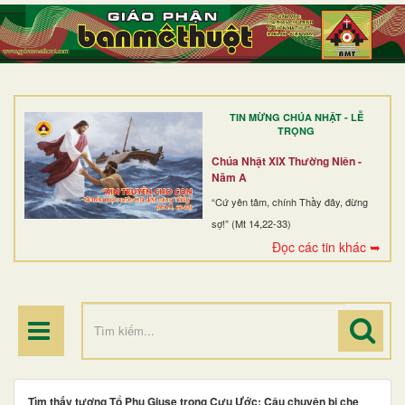
TRANG NHẤT
GIỚI THIỆU
GIÁO XỨ
TIN MỪNG CHÚA NHẬT - LỄ
DÒNG TU
TRỌNG
BAN MỤC VỤ
Chúa Nhật XIX Thường Niên -
Năm A
ĐOÀN THỂ CG
“Cứ yên tâm, chính Thầy đây, đừng
sợ!” (Mt 14,22-33)
LINH MỤC
Đọc các tin khác ➥
ĐIỂM HÀNH HƯƠNG
Tìm thấy tượng Tổ Phụ Giuse trong Cựu Ước: Câu chuyện bị che