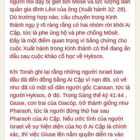
người nổi dậy bị giết bởi Môsê và lực lượng dân
quân gia đình Lêvi của ông (Xuất hành 32: 28).
Dù trường hợp nào, câu chuyện trong Kinh
thánh ngụ ý rõ ràng rằng có hai nhóm rời khỏi Ai
Cập, tức là phe ủng hộ và phe chống Môsê.
Đây là một điểm quan trọng vì bằng chứng cho
cuộc Xuất hành trong Kinh thánh có thể đang ẩn
dấu sau cuộc khảo cổ học về Hyksos.
Khi Torah ghi lại rằng những người Israel ban
đầu đã đến đồng bằng Ai Cập vì nạn đói, có vẻ
như đã có một số dân người gốc Canaan, tức là
người Hyksos, ở đó. Trong Sáng thế ký 41:44 ,
Giuse, con trai của Giacóp, trở thành giống như
Pharaoh, tức là người đứng thứ hai sau
Pharaoh của Ai Cập. Nếu ước tính của người
Israel về sự hiện diện của họ ở Ai Cập là chính
xác, thì việc Giuse lên nắm quyền diễn ra vào