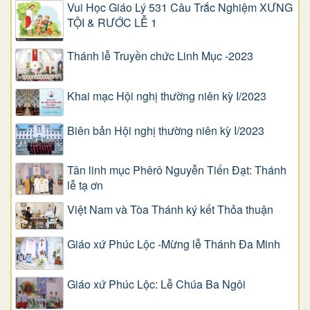
Vui Học Giáo Lý 531 Câu Trắc Nghiệm XƯNG
TỘI & RƯỚC LỄ 1
Thánh lễ Truyền chức Linh Mục -2023
Khai mạc Hội nghị thường niên kỳ I/2023
Biên bản Hội nghị thường niên kỳ I/2023
Tân linh mục Phêrô Nguyễn Tiến Đạt: Thánh
lễ tạ ơn
Việt Nam và Tòa Thánh ký kết Thỏa thuận
Giáo xứ Phúc Lộc -Mừng lễ Thánh Đa Minh
Giáo xứ Phúc Lộc: Lễ Chúa Ba Ngôi