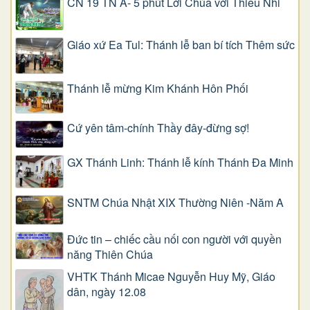
CN 19 TN A- 5 phút Lời Chúa với Thiếu Nhi
Giáo xứ Ea Tul: Thánh lễ ban bí tích Thêm sức
Thánh lễ mừng Kim Khánh Hôn Phối
Cứ yên tâm-chính Thầy đây-đừng sợ!
GX Thánh Linh: Thánh lễ kính Thánh Đa Minh
SNTM Chúa Nhật XIX Thường Niên -Năm A
Đức tin – chiếc cầu nối con người với quyền
năng Thiên Chúa
VHTK Thánh Micae Nguyễn Huy Mỹ, Giáo
dân, ngày 12.08