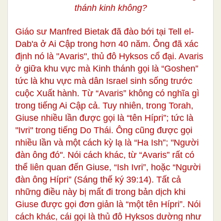
thánh kinh không?
Giáo sư Manfred Bietak đã đào bới tại Tell el-
Dab'a ở Ai Cập trong hơn 40 năm. Ông đã xác
định nó là "Avaris", thủ đô Hyksos cổ đại. Avaris
ở giữa khu vực mà Kinh thánh gọi là “Goshen”
tức là khu vực mà dân Israel sinh sống trước
cuộc Xuất hành. Từ “Avaris” không có nghĩa gì
trong tiếng Ai Cập cả. Tuy nhiên, trong Torah,
Giuse nhiều lần được gọi là “tên Hípri”; tức là
"Ivri" trong tiếng Do Thái. Ông cũng được gọi
nhiều lần và một cách kỳ lạ là “Ha Ish”; "Người
đàn ông đó". Nói cách khác, từ “Avaris” rất có
thể liên quan đến Giuse, “Ish Ivri”, hoặc “Người
đàn ông Hípri” (Sáng thế ký 39:14). Tất cả
những điều này bị mất đi trong bản dịch khi
Giuse được gọi đơn giản là “một tên Hípri”. Nói
cách khác, cái gọi là thủ đô Hyksos dường như