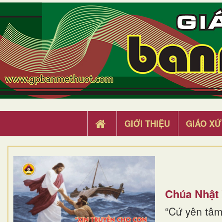
GIỚI THIỆU
GIÁO XỨ
Chúa Nhật
“Cứ yên tâm