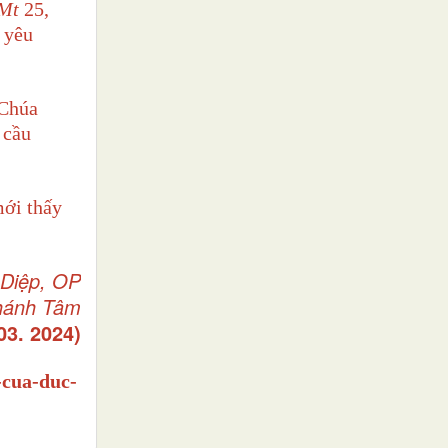
Mt
25,
 yêu
 Chúa
 cầu
mới thấy
 Diệp, OP
hánh Tâm
03. 2024)
-cua-duc-