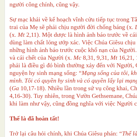
người công chính,
cũng
vậy.
Sự mạc khải về kế hoạch vĩnh cửu tiếp tục trong T
trai của Mẹ sẽ phải chịu người đời chống báng (x.
(x.
Mt
2,11). Mộ
t
dược là
hình ảnh báo trước
về cái
dùng làm chất lỏng ướp xác. Việc Chúa Giêsu chịu
những hình ảnh báo trước cuộc khổ nạn của Người.
và cái chết của Người (x.
Mc
8,31, 9,31,
Mt
16,21, 
phải là điều gì đó
bình thường
xảy đến với Người, 
nguyện hy sinh mạng sống: “
Mạng sống của tôi, kh
mình.
Tôi có quyền hy sinh
và có quyền lấy lại mạn
(
Ga
10,17-18). Nhiều lần trong sứ vụ công khai, C
4,16-30). Tuy nhiên, trong Vườn Gethsemane, Chúa
khi làm như vậy, cũng đồng nghĩa với việc Người 
Thế là đã hoàn tất!
Trở lại câu hỏi chính, khi Chúa Giêsu phán: “
Thế l