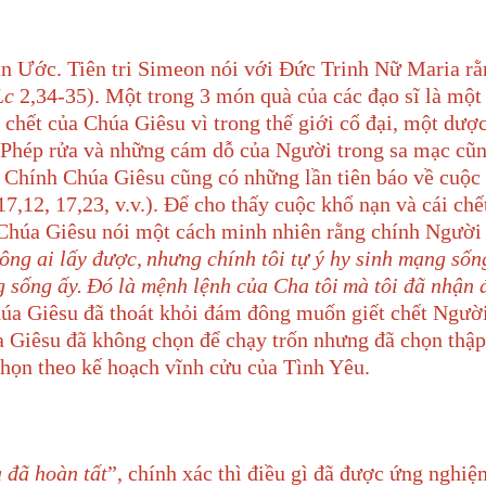
ân Ước. Tiên tri Simeon nói với Đức Trinh Nữ Maria r
Lc
2,34-35). Một trong 3 món quà của các đạo sĩ là mộ
t
 chết của Chúa Giêsu vì trong thế giới cổ đại, mộ
t
dược
 Phép rửa và những cám dỗ của Người trong sa mạc cũn
 Chính Chúa Giêsu cũng có những lần tiên báo về cuộc
17,12, 17,23, v.v.). Để cho thấy cuộc khổ nạn và cái ch
Chúa Giêsu nói một cách minh nhiên rằng chính Người
ông ai lấy được,
nhưng chính tôi tự ý hy sinh mạng sốn
g sống ấy.
Ðó là mệnh lệnh của Cha tôi
mà tôi đã nhận 
húa Giêsu đã thoát khỏi đám đông muốn giết chết Người
 Giêsu đã không chọn để chạy trốn nhưng đã chọn thập 
chọn theo kế hoạch vĩnh cửu của Tình Yêu.
à đã hoàn tất
”, chính xác thì điều gì đã được ứng nghiệ