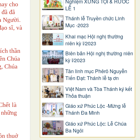
Nghiệm XƯNG TỘI & RƯỚC
thay cho
LỄ 1
 đã đã
Thánh lễ Truyền chức Linh
a Người.
Mục -2023
ạo sĩ, và
Khai mạc Hội nghị thường
niên kỳ I/2023
ích thần
Biên bản Hội nghị thường niên
iên Chúa
kỳ I/2023
, Chúa
Tân linh mục Phêrô Nguyễn
Tiến Đạt: Thánh lễ tạ ơn
Việt Nam và Tòa Thánh ký kết
Thỏa thuận
Chết là
Giáo xứ Phúc Lộc -Mừng lễ
Thánh Đa Minh
ó những
Giáo xứ Phúc Lộc: Lễ Chúa
Ba Ngôi
ôn thuở