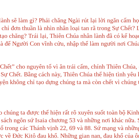
ành sẽ làm gì? Phải chăng Ngài rút lại lời ngăn cấm họ 
chỉ đơn thuần là nhìn nhân loại tan rã trong Sự Chết? L
 tạo chăng? Trái lại, Thiên Chúa nhân lành đã có kế ho
là để Người Con vĩnh cửu, nhập thể làm người nơi Chú
ự Chết” cho nguyên tổ vì ăn trái cấm, chính Thiên Chúa
a Sự Chết. Bằng cách này, Thiên Chúa thể hiện tình yêu
yện không chỉ tạo dựng chúng ta mà còn chết vì chúng 
 chúng ta được thể hiện rất rõ xuyên suốt toàn bộ Kinh
sách ngôn sứ Isaia chương 53 và những nơi khác nữa. 
ổ trong các Thánh vịnh 22, 69 và 88. Sứ mạng và nhữn
ớc
về Đức Kitô đau khổ. Những gian nan, đau khổ của 