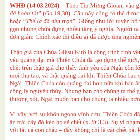
WHĐ (14.03.2024)
–
Theo Tin Mừng Gioan, vào giâ
đã hoàn tất
” (
Ga
19,30). Câu này cũng có thể được 
hoặc “
Thế là đã
nên trọn
”. Giống như lời tuyên bố
gọn nhưng chứa đựng nhiều tầng ý nghĩa. Người ta 
đơn giản: Chính xác thì điều gì đã được ứng nghiệm
Thập giá của Chúa Giêsu Kitô là công trình tình yê
yêu quảng đại mà Thiên Chúa đã tạo dựng thế giới
chết trên thập giá cho thấy tình yêu của Ngài còn 
mọi thụ tạo, và thật quảng đại khi Thiên Chúa ban
Ngài. Thiên Chúa còn quảng đại hơn nữa khi ban ân 
công lý nguyên thủy. Nhưng ban cho chúng ta thế g
thương xót, Ngài muốn ban cho chúng ta nhiều hơn
Vì vậy, với sự khôn ngoan vĩnh cửu, Thiên Chúa đ
ăn trái cây đó kẻo họ sẽ chết (x.
St
3,3). Sự vi phạm
với tất cả con cháu – đây không chỉ là cái chết bất 