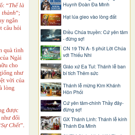
Huynh Đoàn Đa Minh
ố: “
Thế là
 thành
”;
Hạt lúa gieo vào lòng đất
tuy ngắn
t câu hỏi
Điều Chúa truyền: Cứ yên tâm
- đừng sợ!
CN 19 TN A- 5 phút Lời Chúa
n quà tình
với Thiếu Nhi
 của Ngài
 hữu cho
Giáo xứ Ea Tul: Thánh lễ ban
 giống như
bí tích Thêm sức
ệt vời của
Thánh lễ mừng Kim Khánh
à lòng
Hôn Phối
Cứ yên tâm-chính Thầy đây-
đừng sợ!
ông được
 như đối
GX Thánh Linh: Thánh lễ kính
“
Sự Chết
”.
Thánh Đa Minh