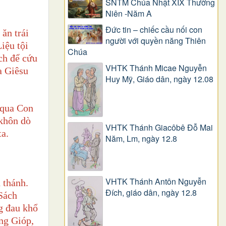
SNTM Chúa Nhật XIX Thường
Niên -Năm A
Đức tin – chiếc cầu nối con
ăn trái
người với quyền năng Thiên
iệu tội
Chúa
ạch để cứu
VHTK Thánh Micae Nguyễn
a Giêsu
Huy Mỹ, Giáo dân, ngày 12.08
, qua Con
 khôn dò
VHTK Thánh Giacôbê Ðỗ Mai
ta.
Năm, Lm, ngày 12.8
VHTK Thánh Antôn Nguyễn
 thánh.
Ðích, giáo dân, ngày 12.8
Sách
g đau khổ
ông Gióp
,