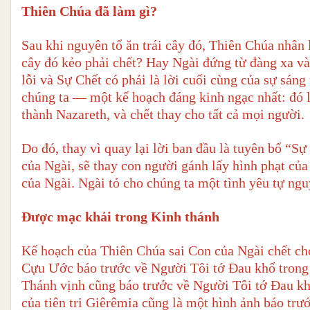
Thiên Chúa đã làm gì?
Sau khi nguyên tổ ăn trái cây đó, Thiên Chúa nhân l
cây đó kẻo phải chết? Hay Ngài đứng từ đàng xa và 
lỗi và Sự Chết có phải là lời cuối cùng của sự sáng
chúng ta — một kế hoạch đáng kinh ngạc nhất: đó 
thành Nazareth, và chết thay cho tất cả mọi người.
Do đó, thay vì quay lại lời ban đầu là tuyên bố “S
của Ngài, sẽ thay con người gánh lấy hình phạt củ
của Ngài. Ngài tỏ cho chúng ta một tình yêu tự ngu
Được mạc khải trong Kinh thánh
Kế hoạch của Thiên Chúa sai Con của Ngài chết cho
Cựu Ước báo trước về Người Tôi tớ Đau khổ trong 
Thánh vịnh cũng báo trước về Người Tôi tớ Đau kh
của tiên tri Giêrêmia
cũng là một hình ảnh báo trư