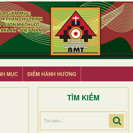
NH MỤC
ĐIỂM HÀNH HƯƠNG
TÌM KIẾM