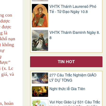
VHTK Thánh Laurensô Phó
Tế - Tử Đạo Ngày 10.8
ằng con
dược
 được
VHTK Thánh Đaminh Ngày 8.
g là
8
 khổ nạn
ết không
 tự
g
TIN HOT
được
”
 (x. Lc
giá, và
277 Câu Trắc Nghiệm GIÁO
LÝ DỰ TÒNG
Nghi thức lễ Gia Tiên
Vui Học Giáo Lý 531 Câu Trắc
m, hoàn