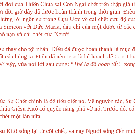
ời đời của Thiên Chúa sai Con Ngài chết trên thập giá 
ời đời giờ đây đã được hoàn thành trong thời gian. Điều
những lời ngôn sứ trong Cựu Ước về cái chết cứu độ củ
ủa Simeon với Đức Maria, dấu chỉ của một dược từ các đ
hổ nạn và cái chết của Người.
u thay cho tội nhân. Điều đã được hoàn thành là mục đ
tất cả chúng ta. Điều đã nên trọn là kế hoạch để Con Th
ì vậy, vừa nói lời sau cùng: “
Thế là đã hoàn tất
!"
xong
a Sự Chết chính là để tiêu diệt nó. Về nguyên tắc, Sự 
à Chúa Giêsu Kitô có quyền năng phá vỡ nó. Trước đó, c
chết một lần nữa.
u Kitô sống lại từ cõi chết,
và nay Người
sống đến mu