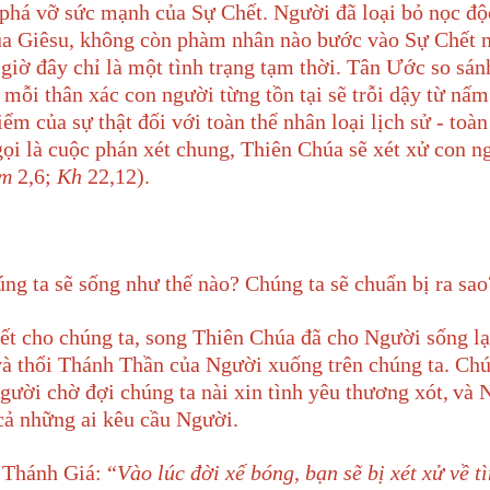
phá vỡ sức mạnh của Sự Chết. Người đã loại bỏ nọc độ
húa Giêsu, không còn phàm nhân nào bước vào Sự Chết 
giờ đây chỉ là một tình trạng tạm thời. Tân Ước so sán
mỗi thân xác con người từng tồn tại sẽ trỗi dậy từ nấm
m của sự thật đối với toàn thể nhân loại lịch sử - toàn
ọi là cuộc phán xét chung, Thiên Chúa sẽ xét xử con n
m
2,6;
Kh
22,12).
úng ta sẽ sống như thế nào? Chúng ta sẽ chuẩn bị ra sao
ết cho chúng ta, song Thiên Chúa đã cho Người sống lạ
à thổi Thánh Thần của Người xuống trên chúng ta. Ch
Người chờ đợi chúng ta nài xin tình yêu thương xót,
và 
 cả những ai kêu cầu Người.
 Thánh Giá: “
Vào lúc đời xế bóng, bạn sẽ bị xét xử về t