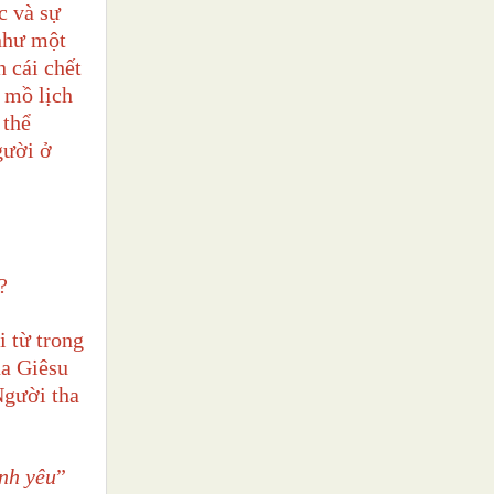
c và sự
như một
h cái chết
 mồ lịch
 thể
gười ở
?
i từ trong
úa Giêsu
Người tha
ình yêu
”