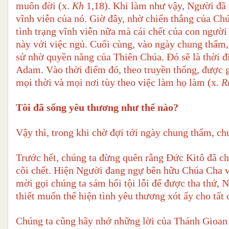
muôn đời
(x.
Kh
1,18). Khi làm như vậy, Người đã 
vĩnh viễn của nó. Giờ đây, nhờ chiến thắng của C
tình trạng vĩnh viễn nữa mà cái chết của con người 
này với việc ngủ. Cuối cùng, vào ngày chung thẩm, 
sử nhờ quyền năng của Thiên Chúa. Đó sẽ là thời điể
Adam. Vào thời điểm đó, theo truyền thống, được g
mọi thời và mọi nơi tùy theo việc làm họ làm (x.
R
Tôi đã sống yêu thương như thế nào?
Vậy thì, trong khi chờ đợi tới ngày chung thẩm, ch
Trước hết, chúng ta đừng quên rằng Đức Kitô đã ch
cõi chết. Hiện Người đang ngự bên hữu Chúa Cha v
mời gọi chúng ta sám hối tội lỗi để được tha thứ, 
thiết muốn thể hiện tình yêu thương xót ấy cho tất
Chúng ta cũng hãy nhớ những lời của Thánh Gioan