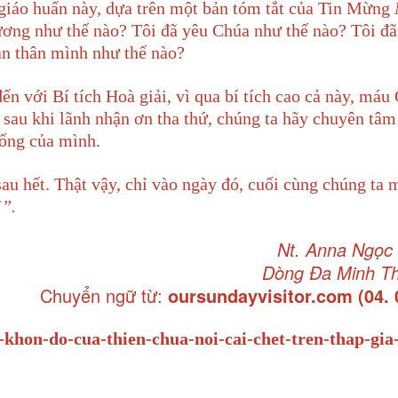
giáo huấn này, dựa trên một bản tóm tắt của Tin Mừng
ương như thế nào? Tôi đã yêu Chúa như thế nào? Tôi đã
ản thân mình như thế nào?
đến với Bí tích Hoà giải, vì qua bí tích cao cả này, máu
à sau khi lãnh nhận ơn tha thứ, chúng ta hãy chuyên tâm
sống của mình.
au hết. Thật vậy, chỉ vào ngày đó, cuối cùng chúng ta 
!”.
Nt. Anna Ngọc
Dòng Đa Minh T
Chuyển ngữ từ:
oursundayvisitor.com (04. 
khon-do-cua-thien-chua-noi-cai-chet-tren-thap-gia