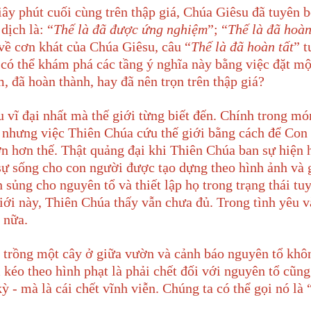
y phút cuối cùng trên thập giá, Chúa Giêsu đã tuyên b
dịch là: “
Thế là đã
được ứng nghiệm
”; “
Thế là đã
hoàn
 về cơn khát của Chúa Giêsu, câu “
Thế là đã hoàn tất
” 
có thể khám phá các tầng ý nghĩa này bằng việc đặt mộ
, đã hoàn thành, hay đã nên trọn trên thập giá?
u vĩ đại nhất mà thế giới từng biết đến. Chính trong mó
, nhưng việc Thiên Chúa cứu thế giới bằng cách để Con
lớn hơn thế. Thật quảng đại khi Thiên Chúa ban sự hiện
 sự sống cho con người được tạo dựng theo hình ảnh và
sủng cho nguyên tổ và thiết lập họ trong trạng thái tuy
iới này, Thiên Chúa thấy vẫn chưa đủ. Trong tình yêu v
 nữa.
ã trồng một cây ở giữa vườn và cảnh báo nguyên tổ kh
 kéo theo hình phạt là phải chết đối với nguyên tổ cũng
kỳ - mà là cái chết vĩnh viễn. Chúng ta có thể gọi nó là 