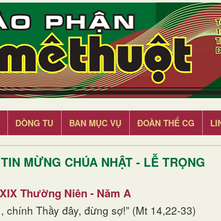
DÒNG TU
BAN MỤC VỤ
ĐOÀN THỂ CG
LI
TIN MỪNG CHÚA NHẬT - LỄ TRỌNG
 XIX Thường Niên - Năm A
, chính Thầy đây, đừng sợ!” (Mt 14,22-33)