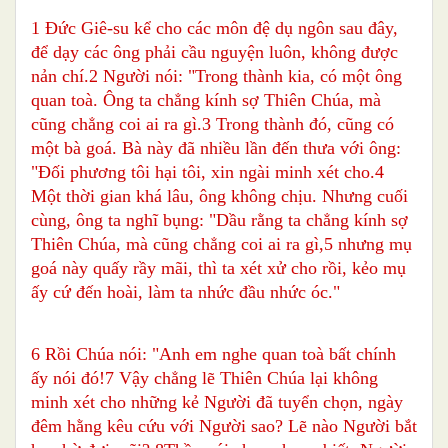
1 Đức Giê-su kể cho các môn đệ dụ ngôn sau đây,
để dạy các ông phải cầu nguyện luôn, không được
nản chí.2 Người nói: "Trong thành kia, có một ông
quan toà. Ông ta chẳng kính sợ Thiên Chúa, mà
cũng chẳng coi ai ra gì.3 Trong thành đó, cũng có
một bà goá. Bà này đã nhiều lần đến thưa với ông:
"Đối phương tôi hại tôi, xin ngài minh xét cho.4
Một thời gian khá lâu, ông không chịu. Nhưng cuối
cùng, ông ta nghĩ bụng: "Dầu rằng ta chẳng kính sợ
Thiên Chúa, mà cũng chẳng coi ai ra gì,5 nhưng mụ
goá này quấy rầy mãi, thì ta xét xử cho rồi, kẻo mụ
ấy cứ đến hoài, làm ta nhức đầu nhức óc."
6 Rồi Chúa nói: "Anh em nghe quan toà bất chính
ấy nói đó!7 Vậy chẳng lẽ Thiên Chúa lại không
minh xét cho những kẻ Người đã tuyển chọn, ngày
đêm hằng kêu cứu với Người sao? Lẽ nào Người bắt