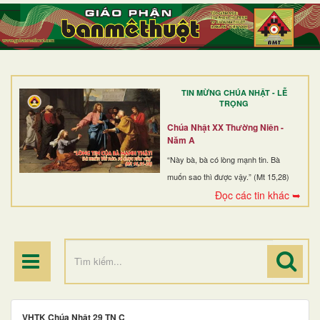
TRANG NHẤT
GIỚI THIỆU
GIÁO XỨ
TIN MỪNG CHÚA NHẬT - LỄ
DÒNG TU
TRỌNG
BAN MỤC VỤ
Chúa Nhật XX Thường Niên -
Năm A
ĐOÀN THỂ CG
“Này bà, bà có lòng mạnh tin. Bà
muốn sao thì được vậy.” (Mt 15,28)
LINH MỤC
Đọc các tin khác ➥
ĐIỂM HÀNH HƯƠNG
VHTK Chúa Nhật 29 TN C