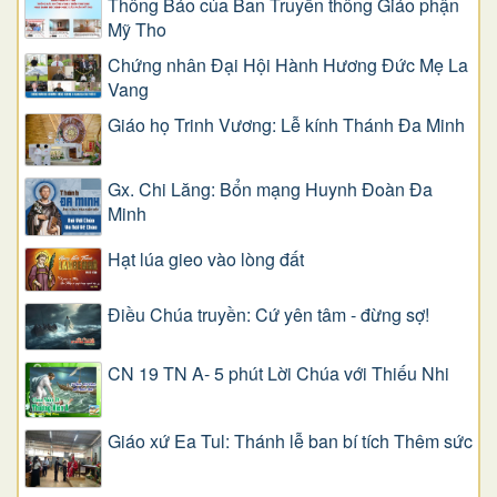
Thông Báo của Ban Truyền thông Giáo phận
Mỹ Tho
Chứng nhân Đại Hội Hành Hương Đức Mẹ La
Vang
Giáo họ Trinh Vương: Lễ kính Thánh Đa Minh
Gx. Chi Lăng: Bổn mạng Huynh Đoàn Đa
Minh
Hạt lúa gieo vào lòng đất
Điều Chúa truyền: Cứ yên tâm - đừng sợ!
CN 19 TN A- 5 phút Lời Chúa với Thiếu Nhi
Giáo xứ Ea Tul: Thánh lễ ban bí tích Thêm sức