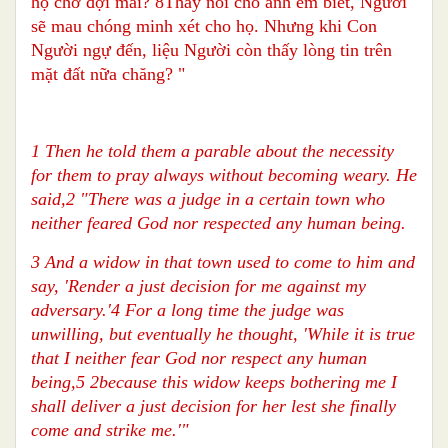
họ chờ đợi mãi? 8Thầy nói cho anh em biết, Người
sẽ mau chóng minh xét cho họ. Nhưng khi Con
Người ngự đến, liệu Người còn thấy lòng tin trên
mặt đất nữa chăng? "
1 Then he told them a parable about the necessity
for them to pray always without becoming weary. He
said,2 "There was a judge in a certain town who
neither feared God nor respected any human being.
3 And a widow in that town used to come to him and
say, 'Render a just decision for me against my
adversary.'4 For a long time the judge was
unwilling, but eventually he thought, 'While it is true
that I neither fear God nor respect any human
being,5 2because this widow keeps bothering me I
shall deliver a just decision for her lest she finally
come and strike me.'"