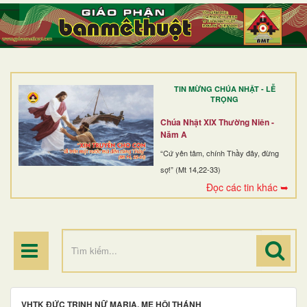
TRANG NHẤT
GIỚI THIỆU
GIÁO XỨ
TIN MỪNG CHÚA NHẬT - LỄ
DÒNG TU
TRỌNG
BAN MỤC VỤ
Chúa Nhật XIX Thường Niên -
Năm A
ĐOÀN THỂ CG
“Cứ yên tâm, chính Thầy đây, đừng
sợ!” (Mt 14,22-33)
LINH MỤC
Đọc các tin khác ➥
ĐIỂM HÀNH HƯƠNG
VHTK ĐỨC TRINH NỮ MARIA, MẸ HỘI THÁNH