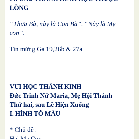
LÒNG
“Thưa Bà, này là Con Bà”. “Này là Mẹ
con”.
Tin mừng Ga 19,26b & 27a
VUI HỌC THÁNH KINH
Đức Trinh Nữ Maria, Mẹ Hội Thánh
Thứ hai, sau Lễ Hiện Xuống
I. HÌNH TÔ MÀU
* Chủ đề :
Hai Mẹ Con