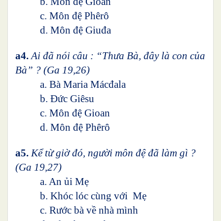
b. Môn đệ Gioan
c. Môn đệ Phêrô
d. Môn đệ Giuđa
a4.
Ai đã nói câu : “Thưa Bà, đây là con của
Bà” ? (Ga 19,26)
a. Bà Maria Mácđala
b. Đức Giêsu
c. Môn đệ Gioan
d. Môn đệ Phêrô
a5.
Kể từ giờ đó, người môn đệ đã làm gì ?
(Ga 19,27)
a. An ủi Mẹ
b. Khóc lóc cùng với Mẹ
c. Rước bà về nhà mình