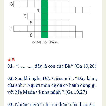
vhtk
01.
“... ... ... , đây là con của Bà.” (Ga 19,26)
02.
Sau khi nghe Đức Giêsu nói : “Đây là mẹ
của anh.” Người môn đệ đã có hành động gì
với Mẹ Maria về nhà mình ? (Ga 19,27)
03.
Những người phụ nữ đứng gần thập giá