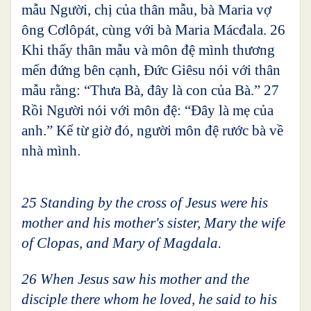
mẫu Người, chị của thân mẫu, bà Maria vợ
ông Cơlôpát, cùng với bà Maria Mácđala. 26
Khi thấy thân mẫu và môn đệ mình thương
mến đứng bên cạnh, Đức Giêsu nói với thân
mẫu rằng: “Thưa Bà, đây là con của Bà.” 27
Rồi Người nói với môn đệ: “Đây là mẹ của
anh.” Kể từ giờ đó, người môn đệ rước bà về
nhà mình.
25 Standing by the cross of Jesus were his
mother and his mother's sister, Mary the wife
of Clopas, and Mary of Magdala.
26 When Jesus saw his mother and the
disciple there whom he loved, he said to his