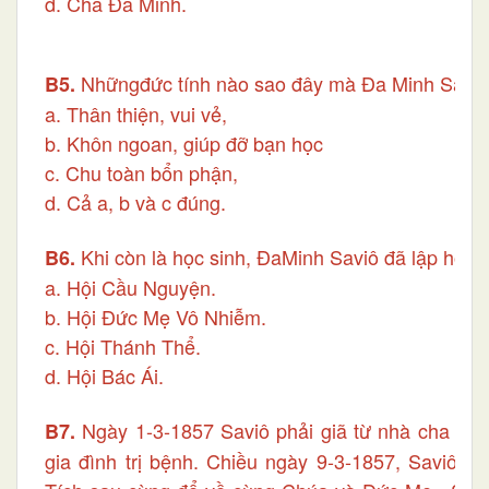
d. Cha Đa Minh.
Nhữngđức tính nào sao đây mà Đa Minh Saviô
B5.
a. Thân thiện, vui vẻ,
b. Khôn ngoan, giúp đỡ bạn học
c. Chu toàn bổn phận,
d. Cả a, b và c đúng.
Khi còn là học sinh, ĐaMinh Saviô đã lập hội g
B6.
a. Hội Cầu Nguyện.
b. Hội Đức Mẹ Vô Nhiễm.
c. Hội Thánh Thể.
d. Hội Bác Ái.
Ngày 1-3-1857 Saviô phải giã từ nhà cha Do
B7.
gia đình trị bệnh. Chiều ngày 9-3-1857, Saviô đ