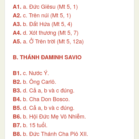
a. Đức Giêsu (Mt 5, 1)
A1.
c. Trên núi (Mt 5, 1)
A
2.
b. Đất Hứa (Mt 5, 4)
A
3.
d. Xót thương (Mt 5, 7)
A
4.
a. Ở Trên trời (Mt 5, 12a)
A5.
B. THÁNH ĐAMINH SAVIO
c. Nước Ý.
B
1.
b. Ông Carlô.
B2.
d. Cả a, b và c đúng.
B3.
b. Cha Don Bosco.
B
4.
d. Cả a, b và c đúng.
B5.
b. Hội Đức Mẹ Vô Nhiễm.
B6.
b. 15 tuổi.
B7.
b. Đức Thánh Cha Piô XII.
B8.