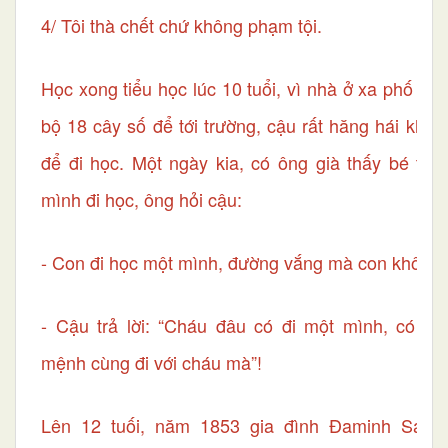
4/ Tôi thà chết chứ không phạm tội.
Học xong tiểu học lúc 10 tuổi, vì nhà ở xa phố nên
bộ 18 cây số để tới trường, cậu rất hăng hái khôn
để đi học. Một ngày kia, có ông già thấy bé thư
mình đi học, ông hỏi cậu:
- Con đi học một mình, đường vắng mà con không 
- Cậu trả lời: “Cháu đâu có đi một mình, có T
mệnh cùng đi với cháu mà”!
Lên 12 tuối, năm 1853 gia đình Đaminh Saviô