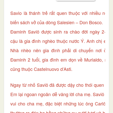
Savio là thánh trẻ rất quen thuộc với nhiều ngư
biến sách vở của dòng Salesien – Don Bosco.
Đaminh Saviô được sinh ra chào đời ngày 2-4-1
cậu là gia đình nghèo thuộc nước Ý. Anh chị em 
Nhà nhèo nên gia đình phải di chuyển nơi ở n
Đaminh 2 tuổi, gia đình em dọn về Murialdo, một
cũng thuộc Castelnuovo d’Asti.
Ngay từ nhỏ Saviô đã được dậy cho thói quen đọc 
Em lại ngoan ngoãn dễ vâng lời cha mẹ. Saviô đã 
vui cho cha mẹ, đặc biệt những lúc ông Carlô đi
thường ra đón ba bằng những nụ cười tươi và hôn b