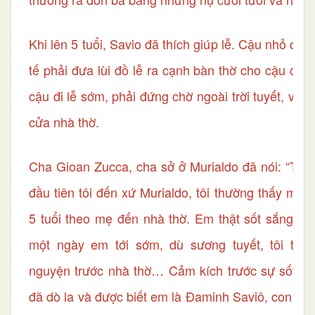
Khi lên 5 tuổi, Savio đã thích giúp lễ. Cậu nhỏ quá
tế phải đưa lùi đồ lễ ra cạnh bàn thờ cho cậu cất 
cậu đi lễ sớm, phải đứng chờ ngoài trời tuyết, vì 
cửa nhà thờ.
Cha Gioan Zucca, cha sở ở Murialdo đã nói: “Tro
đầu tiên tôi đến xứ Murialdo, tôi thường thấy mộ
5 tuổi theo mẹ đến nhà thờ. Em thật sốt sắng tr
một ngày em tới sớm, dù sương tuyết, tôi thấ
nguyện trước nhà thờ… Cảm kích trước sự sốt sắ
đã dò la và được biết em là Đaminh Saviô, con bác