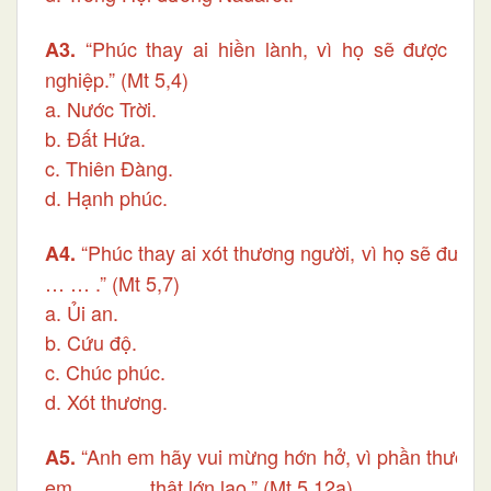
“Phúc thay ai hiền lành, vì họ sẽ được …
A3.
nghiệp.” (Mt 5,4)
a. Nước Trời.
b. Đất Hứa.
c. Thiên Đàng.
d. Hạnh phúc.
“Phúc thay ai xót thương người, vì họ sẽ đượ
A4.
… … .” (Mt 5,7)
a. Ủi an.
b. Cứu độ.
c. Chúc phúc.
d. Xót thương.
“Anh em hãy vui mừng hớn hở, vì phần thưởng
A5.
em ... … … thật lớn lao.” (Mt 5,12a)