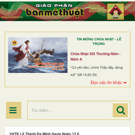
TRANG NHẤT
GIỚI THIỆU
GIÁO XỨ
TIN MỪNG CHÚA NHẬT - LỄ
DÒNG TU
TRỌNG
BAN MỤC VỤ
Chúa Nhật XIX Thường Niên -
Năm A
ĐOÀN THỂ CG
“Cứ yên tâm, chính Thầy đây, đừng
sợ!” (Mt 14,22-33)
LINH MỤC
Đọc các tin khác ➥
ĐIỂM HÀNH HƯƠNG
VHTK Lễ Thánh Đa Minh Savio Ngày 12.6