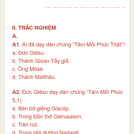
… … … … … … … … … … … … …
II. TRẮC NGHIỆM
A.
. Ai đã dạy dân chúng “Tám Mối Phúc Thật”? (Mt
A1
a. Đức Giêsu.
b. Thánh Gioan Tẩy giả.
c. Ông Môsê.
d. Thánh Matthêu.
Đức Giêsu dạy dân chúng “Tám Mối Phúc Thật”
A2.
5,1)
a. Bên bờ giếng Giacóp.
b. Trong Đền thờ Giêrusalem.
c. Trên núi.
d. Trong Hội đường Nadarét.