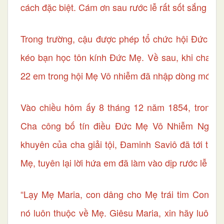
cách đặc biệt. Cám ơn sau rước lễ rất sốt sắng .
Trong trường, cậu được phép tổ chức hội Đức Mẹ 
kéo bạn học tôn kính Đức Mẹ. Về sau, khi cha Bo
22 em trong hội Mẹ Vô nhiễm đã nhập dòng mới nà
Vào chiều hôm ấy 8 tháng 12 năm 1854, trong 
Cha công bố tín điều Đức Mẹ Vô Nhiễm Nguyên 
khuyên của cha giải tội, Đaminh Saviô đã tới trư
Mẹ, tuyên lại lời hứa em đã làm vào dịp rước lễ lầ
“Lạy Mẹ Maria, con dâng cho Mẹ trái tim Con. X
nó luôn thuộc về Mẹ. Giêsu Maria, xin hãy luôn l