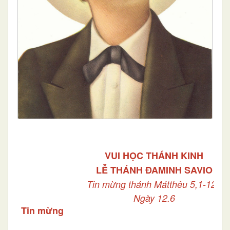
VUI HỌC THÁNH KINH
LỄ THÁNH ĐAMINH SAVIO
Tin mừng thánh Mátthêu 5,1-12a
Ngày 12.6
Tin mừng