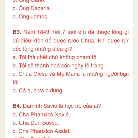
c. Ông Dacaria.
d. Ông James.
Năm 1849 mới 7 tuổi em đã thuộc lòng giáo l
B3.
đủ điều kiện để được rước Chúa. Khi được rước l
dốc lòng những điều gì?
a. Tôi thà chết chứ không phạm tội.
b. Tôi sẽ thánh hoá các ngày lễ trọng.
c. Chúa Giêsu và Mẹ Maria là những người bạn t
tôi.
d. Cả a, b và c đúng.
Đaminh Saviô là học trò của ai?
B
4.
a. Cha Phanxicô Xaviê.
b. Cha Don Bosco.
c. Cha Phanxicô Assisi.