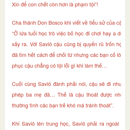
Xin để con chết còn hơn là phạm tội”!
Cha thánh Don Bosco khi viết về tiểu sử của cậu đ
“Ở lứa tuổi học trò việc bỏ học đi chơi hay a dua
xảy ra. Với Saviô cậu cũng bị quyến rũ trốn học 
đã tìm hết cách để chối từ nhưng các bạn cố lôi cu
phục cậu chẳng có tội lỗi gì khi làm thế…
Cuối cùng Saviô đành phải nói, cậu sẽ đi nhưng 
phép ba mẹ đã… Thế là cậu thoát được nhữn
thường tình các bạn trẻ khó má tránh thoát”.
Khi Saviô lên trung học, Saviô phải ra ngoài học